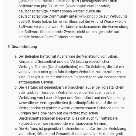
„
GNU General Public License v2
“ (GPL) bereitgestellten Foren-
Software von phpBB Limited (
www.phpbb.com
) handelt;
deutschsprachige Informationen werden durch die
deutschsprachige Community unter
www.phpbb.de
zur Verfügung
gestellt. Beide haben keinen Einfluss auf die Art und Weise, wie die
Software verwendet wird. Sie können insbesondere die Verwendung
der Software für bestimmte Zwecke nicht untersagen oder auf
Inhalte fremder Foren Einfluss nehmen.
5. Gewährleistung
Der Betreiber haftet mit Ausnahme der Verletzung von Leben,
Körper und Gesundheit und der Verletzung wesentlicher
Vertragspflichten (Kardinalpflichten) nur für Schäden, die auf ein
vorsätzliches oder grob fahrlässiges Verhalten zurückzuführen
sind. Dies gilt auch für mittelbare Folgeschäden wie insbesondere
entgangenen Gewinn.
Die Haftung ist gegenüber Verbrauchern außer bei vorsätzlichem
oder grob fahrlässigem Verhalten oder bei Schäden aus der
Verletzung von Leben, Körper und Gesundheit und der Verletzung
wesentlicher Vertragspflichten (Kardinalpflichten) auf die bei
Vertragsschluss typischerweise vorhersehbaren Schäden und im
übrigen der Höhe nach auf die vertragstypischen
Durchschnittsschäden begrenzt. Dies gilt auch für mittelbare
Folgeschäden wie insbesondere entgangenen Gewinn.
Die Haftung ist gegenüber Unternehmern außer bei der Verletzung
von Leben, Körper und Gesundheit oder vorsätzlichem oder grob