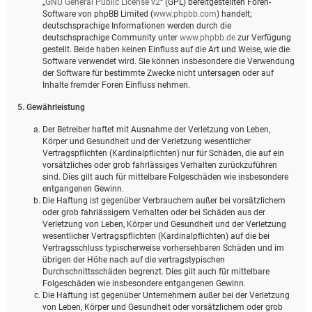
„
GNU General Public License v2
“ (GPL) bereitgestellten Foren-
Software von phpBB Limited (
www.phpbb.com
) handelt;
deutschsprachige Informationen werden durch die
deutschsprachige Community unter
www.phpbb.de
zur Verfügung
gestellt. Beide haben keinen Einfluss auf die Art und Weise, wie die
Software verwendet wird. Sie können insbesondere die Verwendung
der Software für bestimmte Zwecke nicht untersagen oder auf
Inhalte fremder Foren Einfluss nehmen.
5. Gewährleistung
Der Betreiber haftet mit Ausnahme der Verletzung von Leben,
Körper und Gesundheit und der Verletzung wesentlicher
Vertragspflichten (Kardinalpflichten) nur für Schäden, die auf ein
vorsätzliches oder grob fahrlässiges Verhalten zurückzuführen
sind. Dies gilt auch für mittelbare Folgeschäden wie insbesondere
entgangenen Gewinn.
Die Haftung ist gegenüber Verbrauchern außer bei vorsätzlichem
oder grob fahrlässigem Verhalten oder bei Schäden aus der
Verletzung von Leben, Körper und Gesundheit und der Verletzung
wesentlicher Vertragspflichten (Kardinalpflichten) auf die bei
Vertragsschluss typischerweise vorhersehbaren Schäden und im
übrigen der Höhe nach auf die vertragstypischen
Durchschnittsschäden begrenzt. Dies gilt auch für mittelbare
Folgeschäden wie insbesondere entgangenen Gewinn.
Die Haftung ist gegenüber Unternehmern außer bei der Verletzung
von Leben, Körper und Gesundheit oder vorsätzlichem oder grob