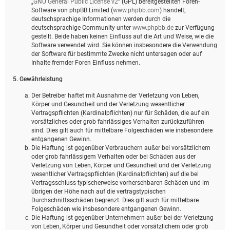
„
GNU General Public License v2
“ (GPL) bereitgestellten Foren-
Software von phpBB Limited (
www.phpbb.com
) handelt;
deutschsprachige Informationen werden durch die
deutschsprachige Community unter
www.phpbb.de
zur Verfügung
gestellt. Beide haben keinen Einfluss auf die Art und Weise, wie die
Software verwendet wird. Sie können insbesondere die Verwendung
der Software für bestimmte Zwecke nicht untersagen oder auf
Inhalte fremder Foren Einfluss nehmen.
5. Gewährleistung
Der Betreiber haftet mit Ausnahme der Verletzung von Leben,
Körper und Gesundheit und der Verletzung wesentlicher
Vertragspflichten (Kardinalpflichten) nur für Schäden, die auf ein
vorsätzliches oder grob fahrlässiges Verhalten zurückzuführen
sind. Dies gilt auch für mittelbare Folgeschäden wie insbesondere
entgangenen Gewinn.
Die Haftung ist gegenüber Verbrauchern außer bei vorsätzlichem
oder grob fahrlässigem Verhalten oder bei Schäden aus der
Verletzung von Leben, Körper und Gesundheit und der Verletzung
wesentlicher Vertragspflichten (Kardinalpflichten) auf die bei
Vertragsschluss typischerweise vorhersehbaren Schäden und im
übrigen der Höhe nach auf die vertragstypischen
Durchschnittsschäden begrenzt. Dies gilt auch für mittelbare
Folgeschäden wie insbesondere entgangenen Gewinn.
Die Haftung ist gegenüber Unternehmern außer bei der Verletzung
von Leben, Körper und Gesundheit oder vorsätzlichem oder grob