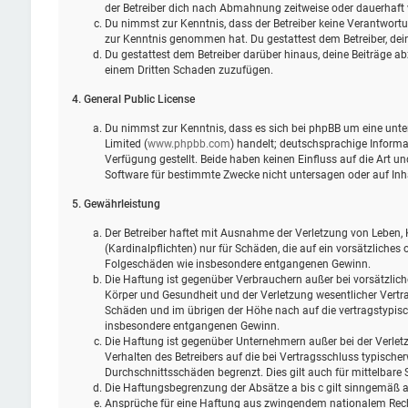
der Betreiber dich nach Abmahnung zeitweise oder dauerhaft 
Du nimmst zur Kenntnis, dass der Betreiber keine Verantwortung 
zur Kenntnis genommen hat. Du gestattest dem Betreiber, dein
Du gestattest dem Betreiber darüber hinaus, deine Beiträge ab
einem Dritten Schaden zuzufügen.
4. General Public License
Du nimmst zur Kenntnis, dass es sich bei phpBB um eine unter
Limited (
www.phpbb.com
) handelt; deutschsprachige Infor
Verfügung gestellt. Beide haben keinen Einfluss auf die Art 
Software für bestimmte Zwecke nicht untersagen oder auf Inh
5. Gewährleistung
Der Betreiber haftet mit Ausnahme der Verletzung von Leben, 
(Kardinalpflichten) nur für Schäden, die auf ein vorsätzliches 
Folgeschäden wie insbesondere entgangenen Gewinn.
Die Haftung ist gegenüber Verbrauchern außer bei vorsätzlic
Körper und Gesundheit und der Verletzung wesentlicher Vertra
Schäden und im übrigen der Höhe nach auf die vertragstypisc
insbesondere entgangenen Gewinn.
Die Haftung ist gegenüber Unternehmern außer bei der Verlet
Verhalten des Betreibers auf die bei Vertragsschluss typisch
Durchschnittsschäden begrenzt. Dies gilt auch für mittelbar
Die Haftungsbegrenzung der Absätze a bis c gilt sinngemäß au
Ansprüche für eine Haftung aus zwingendem nationalem Rech