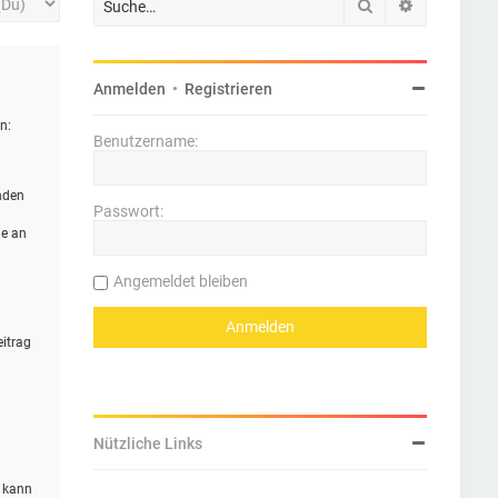
Suche
Erweiterte 
Anmelden
•
Registrieren
n:
Benutzername:
nden
Passwort:
ie an
Angemeldet bleiben
eitrag
Nützliche Links
n kann