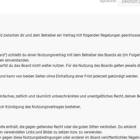
Sprache:
wird zwischen dir und dem Betreiber ein Vertrag mit folgenden Regelungen geschlosse
ard“) schließt du einen Nutzungsvertrag mit dem Betreiber des Boards ab (im Folge
gen einverstanden.
rfst du das Board nicht weiter nutzen. Für die Nutzung des Boards gelten jeweils d
d kann von beiden Seiten ohne Einhaltung einer Frist jederzeit gekündigt werden.
 einfaches, zeitlich und räumlich unbeschränktes und unentgeltliches Recht, deinen B
nach Kündigung des Nutzungsvertrages bestehen.
alte enthält, die gegen geltendes Recht oder die guten Sitten verstoßen. Du erklärst
gen verwendeten Links und Bilder zu setzen bzw. zu verwenden.
en gegen diese Nutzungsbedingungen oder anderer im Board veröffentlichten Regel