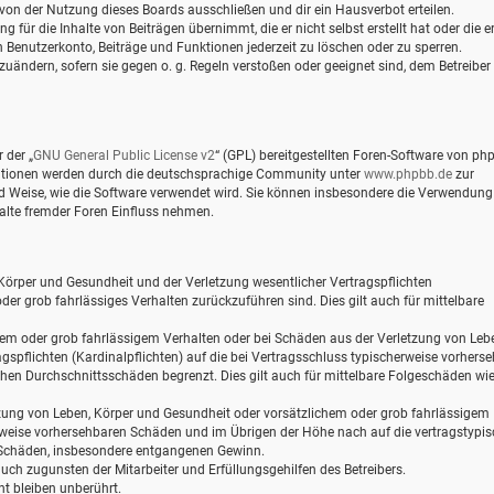
von der Nutzung dieses Boards ausschließen und dir ein Hausverbot erteilen.
für die Inhalte von Beiträgen übernimmt, die er nicht selbst erstellt hat oder die er
 Benutzerkonto, Beiträge und Funktionen jederzeit zu löschen oder zu sperren.
zuändern, sofern sie gegen o. g. Regeln verstoßen oder geeignet sind, dem Betreiber
 der „
GNU General Public License v2
“ (GPL) bereitgestellten Foren-Software von ph
mationen werden durch die deutschsprachige Community unter
www.phpbb.de
zur
und Weise, wie die Software verwendet wird. Sie können insbesondere die Verwendung
alte fremder Foren Einfluss nehmen.
Körper und Gesundheit und der Verletzung wesentlicher Vertragspflichten
oder grob fahrlässiges Verhalten zurückzuführen sind. Dies gilt auch für mittelbare
hem oder grob fahrlässigem Verhalten oder bei Schäden aus der Verletzung von Leb
gspflichten (Kardinalpflichten) auf die bei Vertragsschluss typischerweise vorhers
hen Durchschnittsschäden begrenzt. Dies gilt auch für mittelbare Folgeschäden wi
zung von Leben, Körper und Gesundheit oder vorsätzlichem oder grob fahrlässigem
erweise vorhersehbaren Schäden und im Übrigen der Höhe nach auf die vertragstypi
e Schäden, insbesondere entgangenen Gewinn.
ch zugunsten der Mitarbeiter und Erfüllungsgehilfen des Betreibers.
t bleiben unberührt.