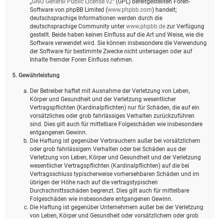
„
GNU General Public License v2
“ (GPL) bereitgestellten Foren-
Software von phpBB Limited (
www.phpbb.com
) handelt;
deutschsprachige Informationen werden durch die
deutschsprachige Community unter
www.phpbb.de
zur Verfügung
gestellt. Beide haben keinen Einfluss auf die Art und Weise, wie die
Software verwendet wird. Sie können insbesondere die Verwendung
der Software für bestimmte Zwecke nicht untersagen oder auf
Inhalte fremder Foren Einfluss nehmen.
5. Gewährleistung
Der Betreiber haftet mit Ausnahme der Verletzung von Leben,
Körper und Gesundheit und der Verletzung wesentlicher
Vertragspflichten (Kardinalpflichten) nur für Schäden, die auf ein
vorsätzliches oder grob fahrlässiges Verhalten zurückzuführen
sind. Dies gilt auch für mittelbare Folgeschäden wie insbesondere
entgangenen Gewinn.
Die Haftung ist gegenüber Verbrauchern außer bei vorsätzlichem
oder grob fahrlässigem Verhalten oder bei Schäden aus der
Verletzung von Leben, Körper und Gesundheit und der Verletzung
wesentlicher Vertragspflichten (Kardinalpflichten) auf die bei
Vertragsschluss typischerweise vorhersehbaren Schäden und im
übrigen der Höhe nach auf die vertragstypischen
Durchschnittsschäden begrenzt. Dies gilt auch für mittelbare
Folgeschäden wie insbesondere entgangenen Gewinn.
Die Haftung ist gegenüber Unternehmern außer bei der Verletzung
von Leben, Körper und Gesundheit oder vorsätzlichem oder grob