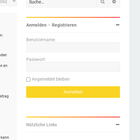
Suche
Erweiterte 
Anmelden
•
Registrieren
n:
Benutzername:
nden
Passwort:
ie an
Angemeldet bleiben
eitrag
Nützliche Links
n kann