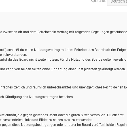
Sprache:
wird zwischen dir und dem Betreiber ein Vertrag mit folgenden Regelungen geschlosse
ard“) schließt du einen Nutzungsvertrag mit dem Betreiber des Boards ab (im Folge
gen einverstanden.
rfst du das Board nicht weiter nutzen. Für die Nutzung des Boards gelten jeweils d
d kann von beiden Seiten ohne Einhaltung einer Frist jederzeit gekündigt werden.
 einfaches, zeitlich und räumlich unbeschränktes und unentgeltliches Recht, deinen B
nach Kündigung des Nutzungsvertrages bestehen.
alte enthält, die gegen geltendes Recht oder die guten Sitten verstoßen. Du erklärst
gen verwendeten Links und Bilder zu setzen bzw. zu verwenden.
en gegen diese Nutzungsbedingungen oder anderer im Board veröffentlichten Regel