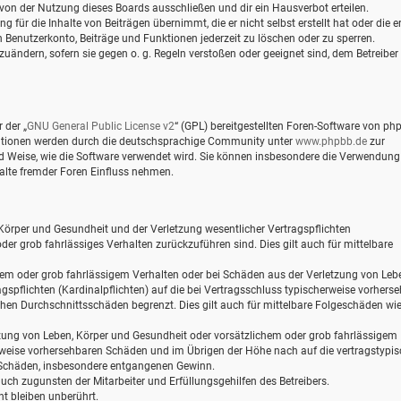
von der Nutzung dieses Boards ausschließen und dir ein Hausverbot erteilen.
für die Inhalte von Beiträgen übernimmt, die er nicht selbst erstellt hat oder die er
 Benutzerkonto, Beiträge und Funktionen jederzeit zu löschen oder zu sperren.
zuändern, sofern sie gegen o. g. Regeln verstoßen oder geeignet sind, dem Betreiber
 der „
GNU General Public License v2
“ (GPL) bereitgestellten Foren-Software von ph
mationen werden durch die deutschsprachige Community unter
www.phpbb.de
zur
und Weise, wie die Software verwendet wird. Sie können insbesondere die Verwendung
alte fremder Foren Einfluss nehmen.
Körper und Gesundheit und der Verletzung wesentlicher Vertragspflichten
oder grob fahrlässiges Verhalten zurückzuführen sind. Dies gilt auch für mittelbare
hem oder grob fahrlässigem Verhalten oder bei Schäden aus der Verletzung von Leb
gspflichten (Kardinalpflichten) auf die bei Vertragsschluss typischerweise vorhers
hen Durchschnittsschäden begrenzt. Dies gilt auch für mittelbare Folgeschäden wi
zung von Leben, Körper und Gesundheit oder vorsätzlichem oder grob fahrlässigem
erweise vorhersehbaren Schäden und im Übrigen der Höhe nach auf die vertragstypi
e Schäden, insbesondere entgangenen Gewinn.
ch zugunsten der Mitarbeiter und Erfüllungsgehilfen des Betreibers.
t bleiben unberührt.