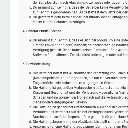
der Betreiber dich nach Abmahnung zeitweise oder dauerhaft 
Du nimmst zur Kenntnis, dass der Betreiber keine Verantwortung 
zur Kenntnis genommen hat. Du gestattest dem Betreiber, dein
Du gestattest dem Betreiber darüber hinaus, deine Beiträge ab
einem Dritten Schaden zuzufügen.
4. General Public License
Du nimmst zur Kenntnis, dass es sich bei phpBB um eine unter
Limited (
www.phpbb.com
) handelt; deutschsprachige Infor
Verfügung gestellt. Beide haben keinen Einfluss auf die Art 
Software für bestimmte Zwecke nicht untersagen oder auf Inh
5. Gewährleistung
Der Betreiber haftet mit Ausnahme der Verletzung von Leben, 
(Kardinalpflichten) nur für Schäden, die auf ein vorsätzliches 
Folgeschäden wie insbesondere entgangenen Gewinn.
Die Haftung ist gegenüber Verbrauchern außer bei vorsätzlic
Körper und Gesundheit und der Verletzung wesentlicher Vertra
Schäden und im übrigen der Höhe nach auf die vertragstypisc
insbesondere entgangenen Gewinn.
Die Haftung ist gegenüber Unternehmern außer bei der Verlet
Verhalten des Betreibers auf die bei Vertragsschluss typisch
Durchschnittsschäden begrenzt. Dies gilt auch für mittelbar
Die Haftungsbegrenzung der Absätze a bis c gilt sinngemäß au
Ansprüche für eine Haftung aus zwingendem nationalem Rech