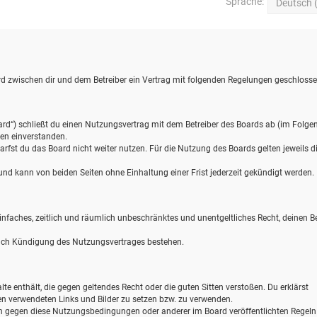
Sprache:
wird zwischen dir und dem Betreiber ein Vertrag mit folgenden Regelungen geschlosse
ard“) schließt du einen Nutzungsvertrag mit dem Betreiber des Boards ab (im Folge
gen einverstanden.
rfst du das Board nicht weiter nutzen. Für die Nutzung des Boards gelten jeweils d
d kann von beiden Seiten ohne Einhaltung einer Frist jederzeit gekündigt werden.
 einfaches, zeitlich und räumlich unbeschränktes und unentgeltliches Recht, deinen B
nach Kündigung des Nutzungsvertrages bestehen.
alte enthält, die gegen geltendes Recht oder die guten Sitten verstoßen. Du erklärst
gen verwendeten Links und Bilder zu setzen bzw. zu verwenden.
en gegen diese Nutzungsbedingungen oder anderer im Board veröffentlichten Regel