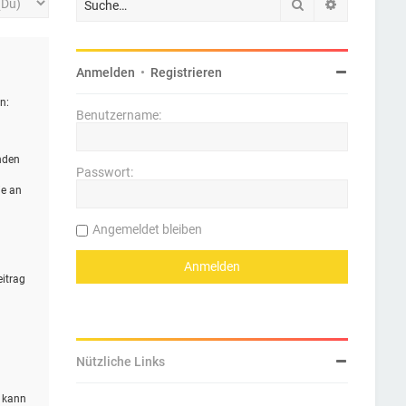
Suche
Erweiterte 
Anmelden
•
Registrieren
n:
Benutzername:
nden
Passwort:
ie an
Angemeldet bleiben
eitrag
Nützliche Links
n kann