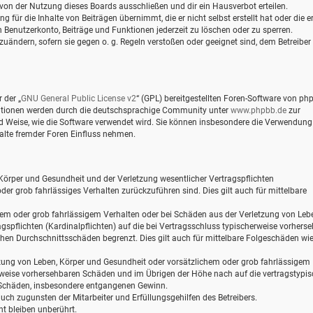
von der Nutzung dieses Boards ausschließen und dir ein Hausverbot erteilen.
für die Inhalte von Beiträgen übernimmt, die er nicht selbst erstellt hat oder die er
 Benutzerkonto, Beiträge und Funktionen jederzeit zu löschen oder zu sperren.
zuändern, sofern sie gegen o. g. Regeln verstoßen oder geeignet sind, dem Betreiber
 der „
GNU General Public License v2
“ (GPL) bereitgestellten Foren-Software von ph
mationen werden durch die deutschsprachige Community unter
www.phpbb.de
zur
und Weise, wie die Software verwendet wird. Sie können insbesondere die Verwendung
alte fremder Foren Einfluss nehmen.
Körper und Gesundheit und der Verletzung wesentlicher Vertragspflichten
oder grob fahrlässiges Verhalten zurückzuführen sind. Dies gilt auch für mittelbare
hem oder grob fahrlässigem Verhalten oder bei Schäden aus der Verletzung von Leb
gspflichten (Kardinalpflichten) auf die bei Vertragsschluss typischerweise vorhers
hen Durchschnittsschäden begrenzt. Dies gilt auch für mittelbare Folgeschäden wi
zung von Leben, Körper und Gesundheit oder vorsätzlichem oder grob fahrlässigem
erweise vorhersehbaren Schäden und im Übrigen der Höhe nach auf die vertragstypi
e Schäden, insbesondere entgangenen Gewinn.
ch zugunsten der Mitarbeiter und Erfüllungsgehilfen des Betreibers.
t bleiben unberührt.