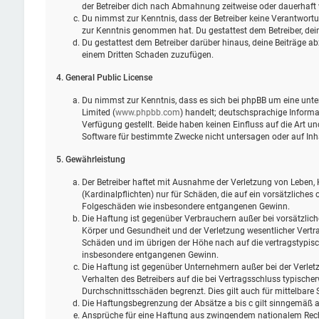
der Betreiber dich nach Abmahnung zeitweise oder dauerhaft 
Du nimmst zur Kenntnis, dass der Betreiber keine Verantwortung 
zur Kenntnis genommen hat. Du gestattest dem Betreiber, dein
Du gestattest dem Betreiber darüber hinaus, deine Beiträge ab
einem Dritten Schaden zuzufügen.
4. General Public License
Du nimmst zur Kenntnis, dass es sich bei phpBB um eine unter
Limited (
www.phpbb.com
) handelt; deutschsprachige Infor
Verfügung gestellt. Beide haben keinen Einfluss auf die Art 
Software für bestimmte Zwecke nicht untersagen oder auf Inh
5. Gewährleistung
Der Betreiber haftet mit Ausnahme der Verletzung von Leben, 
(Kardinalpflichten) nur für Schäden, die auf ein vorsätzliches 
Folgeschäden wie insbesondere entgangenen Gewinn.
Die Haftung ist gegenüber Verbrauchern außer bei vorsätzlic
Körper und Gesundheit und der Verletzung wesentlicher Vertra
Schäden und im übrigen der Höhe nach auf die vertragstypisc
insbesondere entgangenen Gewinn.
Die Haftung ist gegenüber Unternehmern außer bei der Verlet
Verhalten des Betreibers auf die bei Vertragsschluss typisch
Durchschnittsschäden begrenzt. Dies gilt auch für mittelbar
Die Haftungsbegrenzung der Absätze a bis c gilt sinngemäß au
Ansprüche für eine Haftung aus zwingendem nationalem Rech