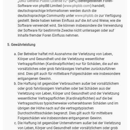
„
GNU General Public License v2
“ (GPL) bereitgestellten Foren-
Software von phpBB Limited (
www.phpbb.com
) handelt;
deutschsprachige Informationen werden durch die
deutschsprachige Community unter
www.phpbb.de
zur Verfügung
gestellt. Beide haben keinen Einfluss auf die Art und Weise, wie die
Software verwendet wird. Sie können insbesondere die Verwendung
der Software für bestimmte Zwecke nicht untersagen oder auf
Inhalte fremder Foren Einfluss nehmen.
5. Gewährleistung
Der Betreiber haftet mit Ausnahme der Verletzung von Leben,
Körper und Gesundheit und der Verletzung wesentlicher
Vertragspflichten (Kardinalpflichten) nur für Schäden, die auf ein
vorsätzliches oder grob fahrlässiges Verhalten zurückzuführen
sind. Dies gilt auch für mittelbare Folgeschäden wie insbesondere
entgangenen Gewinn.
Die Haftung ist gegenüber Verbrauchern außer bei vorsätzlichem
oder grob fahrlässigem Verhalten oder bei Schäden aus der
Verletzung von Leben, Körper und Gesundheit und der Verletzung
wesentlicher Vertragspflichten (Kardinalpflichten) auf die bei
Vertragsschluss typischerweise vorhersehbaren Schäden und im
übrigen der Höhe nach auf die vertragstypischen
Durchschnittsschäden begrenzt. Dies gilt auch für mittelbare
Folgeschäden wie insbesondere entgangenen Gewinn.
Die Haftung ist gegenüber Unternehmern außer bei der Verletzung
von Leben, Körper und Gesundheit oder vorsätzlichem oder grob