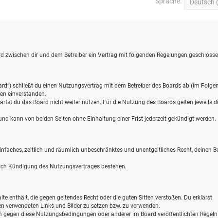
Sprache:
wird zwischen dir und dem Betreiber ein Vertrag mit folgenden Regelungen geschlosse
ard“) schließt du einen Nutzungsvertrag mit dem Betreiber des Boards ab (im Folge
gen einverstanden.
rfst du das Board nicht weiter nutzen. Für die Nutzung des Boards gelten jeweils d
d kann von beiden Seiten ohne Einhaltung einer Frist jederzeit gekündigt werden.
 einfaches, zeitlich und räumlich unbeschränktes und unentgeltliches Recht, deinen B
nach Kündigung des Nutzungsvertrages bestehen.
alte enthält, die gegen geltendes Recht oder die guten Sitten verstoßen. Du erklärst
gen verwendeten Links und Bilder zu setzen bzw. zu verwenden.
en gegen diese Nutzungsbedingungen oder anderer im Board veröffentlichten Regel