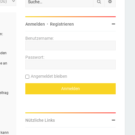
Suche
Erweiterte 
Anmelden
•
Registrieren
n:
Benutzername:
nden
Passwort:
ie an
Angemeldet bleiben
eitrag
Nützliche Links
n kann