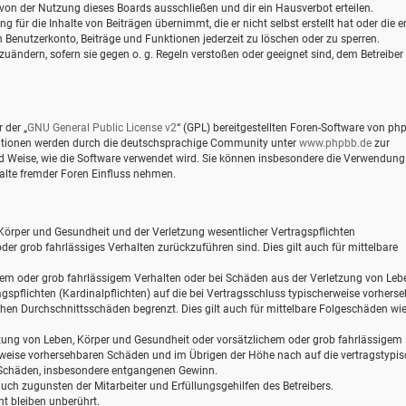
von der Nutzung dieses Boards ausschließen und dir ein Hausverbot erteilen.
für die Inhalte von Beiträgen übernimmt, die er nicht selbst erstellt hat oder die er
 Benutzerkonto, Beiträge und Funktionen jederzeit zu löschen oder zu sperren.
zuändern, sofern sie gegen o. g. Regeln verstoßen oder geeignet sind, dem Betreiber
 der „
GNU General Public License v2
“ (GPL) bereitgestellten Foren-Software von ph
mationen werden durch die deutschsprachige Community unter
www.phpbb.de
zur
und Weise, wie die Software verwendet wird. Sie können insbesondere die Verwendung
alte fremder Foren Einfluss nehmen.
Körper und Gesundheit und der Verletzung wesentlicher Vertragspflichten
oder grob fahrlässiges Verhalten zurückzuführen sind. Dies gilt auch für mittelbare
hem oder grob fahrlässigem Verhalten oder bei Schäden aus der Verletzung von Leb
gspflichten (Kardinalpflichten) auf die bei Vertragsschluss typischerweise vorhers
hen Durchschnittsschäden begrenzt. Dies gilt auch für mittelbare Folgeschäden wi
zung von Leben, Körper und Gesundheit oder vorsätzlichem oder grob fahrlässigem
erweise vorhersehbaren Schäden und im Übrigen der Höhe nach auf die vertragstypi
e Schäden, insbesondere entgangenen Gewinn.
ch zugunsten der Mitarbeiter und Erfüllungsgehilfen des Betreibers.
t bleiben unberührt.