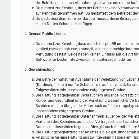
der Betreiber dich nach Abmahnung zeitweise oder dauerhaft 
Du nimmst zur Kenntnis, dass der Betreiber keine Verantwortung 
zur Kenntnis genommen hat. Du gestattest dem Betreiber, dein
Du gestattest dem Betreiber darüber hinaus, deine Beiträge ab
einem Dritten Schaden zuzufügen.
4. General Public License
Du nimmst zur Kenntnis, dass es sich bei phpBB um eine unter
Limited (
www.phpbb.com
) handelt; deutschsprachige Infor
Verfügung gestellt. Beide haben keinen Einfluss auf die Art 
Software für bestimmte Zwecke nicht untersagen oder auf Inh
5. Gewährleistung
Der Betreiber haftet mit Ausnahme der Verletzung von Leben, 
(Kardinalpflichten) nur für Schäden, die auf ein vorsätzliches 
Folgeschäden wie insbesondere entgangenen Gewinn.
Die Haftung ist gegenüber Verbrauchern außer bei vorsätzlic
Körper und Gesundheit und der Verletzung wesentlicher Vertra
Schäden und im übrigen der Höhe nach auf die vertragstypisc
insbesondere entgangenen Gewinn.
Die Haftung ist gegenüber Unternehmern außer bei der Verlet
Verhalten des Betreibers auf die bei Vertragsschluss typisch
Durchschnittsschäden begrenzt. Dies gilt auch für mittelbar
Die Haftungsbegrenzung der Absätze a bis c gilt sinngemäß au
Ansprüche für eine Haftung aus zwingendem nationalem Rech