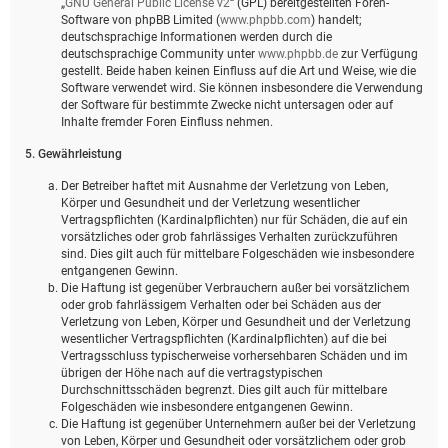
„
GNU General Public License v2
“ (GPL) bereitgestellten Foren-
Software von phpBB Limited (
www.phpbb.com
) handelt;
deutschsprachige Informationen werden durch die
deutschsprachige Community unter
www.phpbb.de
zur Verfügung
gestellt. Beide haben keinen Einfluss auf die Art und Weise, wie die
Software verwendet wird. Sie können insbesondere die Verwendung
der Software für bestimmte Zwecke nicht untersagen oder auf
Inhalte fremder Foren Einfluss nehmen.
5. Gewährleistung
Der Betreiber haftet mit Ausnahme der Verletzung von Leben,
Körper und Gesundheit und der Verletzung wesentlicher
Vertragspflichten (Kardinalpflichten) nur für Schäden, die auf ein
vorsätzliches oder grob fahrlässiges Verhalten zurückzuführen
sind. Dies gilt auch für mittelbare Folgeschäden wie insbesondere
entgangenen Gewinn.
Die Haftung ist gegenüber Verbrauchern außer bei vorsätzlichem
oder grob fahrlässigem Verhalten oder bei Schäden aus der
Verletzung von Leben, Körper und Gesundheit und der Verletzung
wesentlicher Vertragspflichten (Kardinalpflichten) auf die bei
Vertragsschluss typischerweise vorhersehbaren Schäden und im
übrigen der Höhe nach auf die vertragstypischen
Durchschnittsschäden begrenzt. Dies gilt auch für mittelbare
Folgeschäden wie insbesondere entgangenen Gewinn.
Die Haftung ist gegenüber Unternehmern außer bei der Verletzung
von Leben, Körper und Gesundheit oder vorsätzlichem oder grob