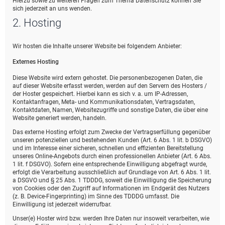
Hierzu sowie zu weiteren Fragen zum Thema Datenschutz können Sie
sich jederzeit an uns wenden.
2. Hosting
Wir hosten die Inhalte unserer Website bei folgendem Anbieter:
Externes Hosting
Diese Website wird extern gehostet. Die personenbezogenen Daten, die
auf dieser Website erfasst werden, werden auf den Servern des Hosters /
der Hoster gespeichert. Hierbei kann es sich v. a. um IP-Adressen,
Kontaktanfragen, Meta- und Kommunikationsdaten, Vertragsdaten,
Kontaktdaten, Namen, Websitezugriffe und sonstige Daten, die über eine
Website generiert werden, handeln.
Das externe Hosting erfolgt zum Zwecke der Vertragserfüllung gegenüber
unseren potenziellen und bestehenden Kunden (Art. 6 Abs. 1 lit. b DSGVO)
und im Interesse einer sicheren, schnellen und effizienten Bereitstellung
unseres Online-Angebots durch einen professionellen Anbieter (Art. 6 Abs.
1 lit. f DSGVO). Sofern eine entsprechende Einwilligung abgefragt wurde,
erfolgt die Verarbeitung ausschließlich auf Grundlage von Art. 6 Abs. 1 lit.
a DSGVO und § 25 Abs. 1 TDDDG, soweit die Einwilligung die Speicherung
von Cookies oder den Zugriff auf Informationen im Endgerät des Nutzers
(z. B. Device-Fingerprinting) im Sinne des TDDDG umfasst. Die
Einwilligung ist jederzeit widerrufbar.
Unser(e) Hoster wird bzw. werden Ihre Daten nur insoweit verarbeiten, wie