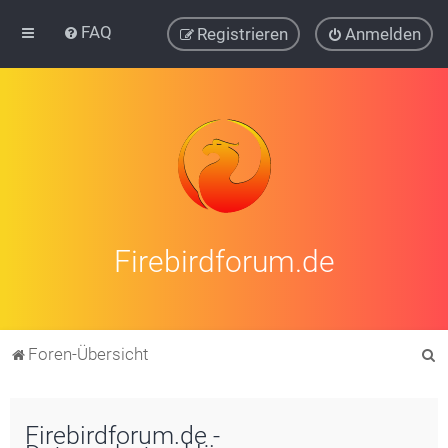
FAQ
Registrieren
Anmelden
Firebirdforum.de
S
Foren-Übersicht
u
c
Firebirdforum.de -
h