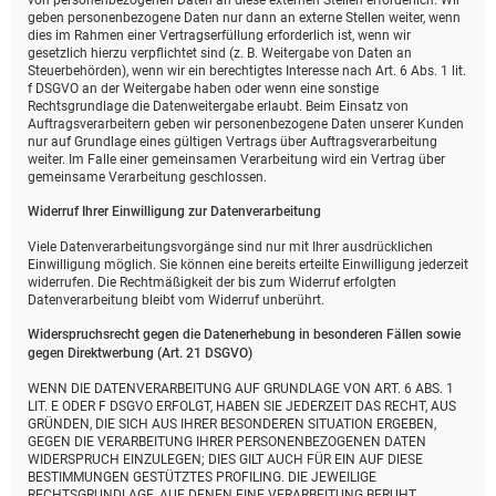
von personenbezogenen Daten an diese externen Stellen erforderlich. Wir
geben personenbezogene Daten nur dann an externe Stellen weiter, wenn
dies im Rahmen einer Vertragserfüllung erforderlich ist, wenn wir
gesetzlich hierzu verpflichtet sind (z. B. Weitergabe von Daten an
Steuerbehörden), wenn wir ein berechtigtes Interesse nach Art. 6 Abs. 1 lit.
f DSGVO an der Weitergabe haben oder wenn eine sonstige
Rechtsgrundlage die Datenweitergabe erlaubt. Beim Einsatz von
Auftragsverarbeitern geben wir personenbezogene Daten unserer Kunden
nur auf Grundlage eines gültigen Vertrags über Auftragsverarbeitung
weiter. Im Falle einer gemeinsamen Verarbeitung wird ein Vertrag über
gemeinsame Verarbeitung geschlossen.
Widerruf Ihrer Einwilligung zur Datenverarbeitung
Viele Datenverarbeitungsvorgänge sind nur mit Ihrer ausdrücklichen
Einwilligung möglich. Sie können eine bereits erteilte Einwilligung jederzeit
widerrufen. Die Rechtmäßigkeit der bis zum Widerruf erfolgten
Datenverarbeitung bleibt vom Widerruf unberührt.
Widerspruchsrecht gegen die Datenerhebung in besonderen Fällen sowie
gegen Direktwerbung (Art. 21 DSGVO)
WENN DIE DATENVERARBEITUNG AUF GRUNDLAGE VON ART. 6 ABS. 1
LIT. E ODER F DSGVO ERFOLGT, HABEN SIE JEDERZEIT DAS RECHT, AUS
GRÜNDEN, DIE SICH AUS IHRER BESONDEREN SITUATION ERGEBEN,
GEGEN DIE VERARBEITUNG IHRER PERSONENBEZOGENEN DATEN
WIDERSPRUCH EINZULEGEN; DIES GILT AUCH FÜR EIN AUF DIESE
BESTIMMUNGEN GESTÜTZTES PROFILING. DIE JEWEILIGE
RECHTSGRUNDLAGE, AUF DENEN EINE VERARBEITUNG BERUHT,