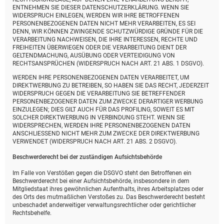
ENTNEHMEN SIE DIESER DATENSCHUTZERKLÄRUNG. WENN SIE
WIDERSPRUCH EINLEGEN, WERDEN WIR IHRE BETROFFENEN
PERSONENBEZOGENEN DATEN NICHT MEHR VERARBEITEN, ES SEI
DENN, WIR KÖNNEN ZWINGENDE SCHUTZWÜRDIGE GRÜNDE FÜR DIE
VERARBEITUNG NACHWEISEN, DIE IHRE INTERESSEN, RECHTE UND
FREIHEITEN ÜBERWIEGEN ODER DIE VERARBEITUNG DIENT DER
GELTENDMACHUNG, AUSÜBUNG ODER VERTEIDIGUNG VON
RECHTSANSPRÜCHEN (WIDERSPRUCH NACH ART. 21 ABS. 1 DSGVO).
WERDEN IHRE PERSONENBEZOGENEN DATEN VERARBEITET, UM
DIREKTWERBUNG ZU BETREIBEN, SO HABEN SIE DAS RECHT, JEDERZEIT
WIDERSPRUCH GEGEN DIE VERARBEITUNG SIE BETREFFENDER
PERSONENBEZOGENER DATEN ZUM ZWECKE DERARTIGER WERBUNG
EINZULEGEN; DIES GILT AUCH FÜR DAS PROFILING, SOWEIT ES MIT
SOLCHER DIREKTWERBUNG IN VERBINDUNG STEHT. WENN SIE
WIDERSPRECHEN, WERDEN IHRE PERSONENBEZOGENEN DATEN
ANSCHLIESSEND NICHT MEHR ZUM ZWECKE DER DIREKTWERBUNG
VERWENDET (WIDERSPRUCH NACH ART. 21 ABS. 2 DSGVO).
Beschwerde­recht bei der zuständigen Aufsichts­behörde
Im Falle von Verstößen gegen die DSGVO steht den Betroffenen ein
Beschwerderecht bei einer Aufsichtsbehörde, insbesondere in dem
Mitgliedstaat ihres gewöhnlichen Aufenthalts, ihres Arbeitsplatzes oder
des Orts des mutmaßlichen Verstoßes zu. Das Beschwerderecht besteht
unbeschadet anderweitiger verwaltungsrechtlicher oder gerichtlicher
Rechtsbehelfe.