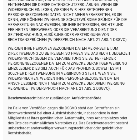
ENTNEHMEN SIE DIESER DATENSCHUTZERKLÄRUNG. WENN SIE
WIDERSPRUCH EINLEGEN, WERDEN WIR IHRE BETROFFENEN
PERSONENBEZOGENEN DATEN NICHT MEHR VERARBEITEN, ES SEI
DENN, WIR KÖNNEN ZWINGENDE SCHUTZWÜRDIGE GRÜNDE FÜR DIE
VERARBEITUNG NACHWEISEN, DIE IHRE INTERESSEN, RECHTE UND
FREIHEITEN ÜBERWIEGEN ODER DIE VERARBEITUNG DIENT DER
GELTENDMACHUNG, AUSÜBUNG ODER VERTEIDIGUNG VON
RECHTSANSPRÜCHEN (WIDERSPRUCH NACH ART. 21 ABS. 1 DSGVO).
WERDEN IHRE PERSONENBEZOGENEN DATEN VERARBEITET, UM
DIREKTWERBUNG ZU BETREIBEN, SO HABEN SIE DAS RECHT, JEDERZEIT
WIDERSPRUCH GEGEN DIE VERARBEITUNG SIE BETREFFENDER
PERSONENBEZOGENER DATEN ZUM ZWECKE DERARTIGER WERBUNG
EINZULEGEN; DIES GILT AUCH FÜR DAS PROFILING, SOWEIT ES MIT
SOLCHER DIREKTWERBUNG IN VERBINDUNG STEHT. WENN SIE
WIDERSPRECHEN, WERDEN IHRE PERSONENBEZOGENEN DATEN
ANSCHLIESSEND NICHT MEHR ZUM ZWECKE DER DIREKTWERBUNG
VERWENDET (WIDERSPRUCH NACH ART. 21 ABS. 2 DSGVO).
Beschwerde­recht bei der zuständigen Aufsichts­behörde
Im Falle von Verstößen gegen die DSGVO steht den Betroffenen ein
Beschwerderecht bei einer Aufsichtsbehörde, insbesondere in dem
Mitgliedstaat ihres gewöhnlichen Aufenthalts, ihres Arbeitsplatzes oder
des Orts des mutmaßlichen Verstoßes zu. Das Beschwerderecht besteht
unbeschadet anderweitiger verwaltungsrechtlicher oder gerichtlicher
Rechtsbehelfe.