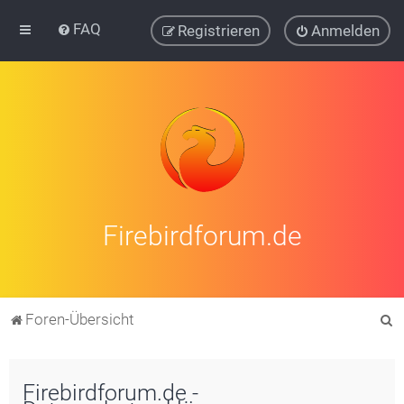
FAQ
Registrieren
Anmelden
Firebirdforum.de
S
Foren-Übersicht
u
c
Firebirdforum.de -
h