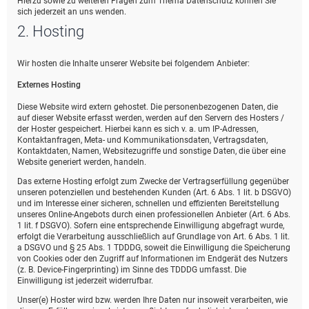
Hierzu sowie zu weiteren Fragen zum Thema Datenschutz können Sie
sich jederzeit an uns wenden.
2. Hosting
Wir hosten die Inhalte unserer Website bei folgendem Anbieter:
Externes Hosting
Diese Website wird extern gehostet. Die personenbezogenen Daten, die
auf dieser Website erfasst werden, werden auf den Servern des Hosters /
der Hoster gespeichert. Hierbei kann es sich v. a. um IP-Adressen,
Kontaktanfragen, Meta- und Kommunikationsdaten, Vertragsdaten,
Kontaktdaten, Namen, Websitezugriffe und sonstige Daten, die über eine
Website generiert werden, handeln.
Das externe Hosting erfolgt zum Zwecke der Vertragserfüllung gegenüber
unseren potenziellen und bestehenden Kunden (Art. 6 Abs. 1 lit. b DSGVO)
und im Interesse einer sicheren, schnellen und effizienten Bereitstellung
unseres Online-Angebots durch einen professionellen Anbieter (Art. 6 Abs.
1 lit. f DSGVO). Sofern eine entsprechende Einwilligung abgefragt wurde,
erfolgt die Verarbeitung ausschließlich auf Grundlage von Art. 6 Abs. 1 lit.
a DSGVO und § 25 Abs. 1 TDDDG, soweit die Einwilligung die Speicherung
von Cookies oder den Zugriff auf Informationen im Endgerät des Nutzers
(z. B. Device-Fingerprinting) im Sinne des TDDDG umfasst. Die
Einwilligung ist jederzeit widerrufbar.
Unser(e) Hoster wird bzw. werden Ihre Daten nur insoweit verarbeiten, wie