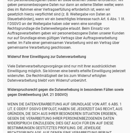
von personenbezogenen Daten an diese externen Stellen erforderlich. Wir
geben personenbezogene Daten nur dann an externe Stellen weiter, wenn
dies im Rahmen einer Vertragserfüllung erforderlich ist, wenn wir
gesetzlich hierzu verpflichtet sind (z. B. Weitergabe von Daten an
Steuerbehörden), wenn wir ein berechtigtes Interesse nach Art. 6 Abs. 1 lit.
f DSGVO an der Weitergabe haben oder wenn eine sonstige
Rechtsgrundlage die Datenweitergabe erlaubt. Beim Einsatz von
Auftragsverarbeitern geben wir personenbezogene Daten unserer Kunden
nur auf Grundlage eines gültigen Vertrags über Auftragsverarbeitung
weiter. Im Falle einer gemeinsamen Verarbeitung wird ein Vertrag über
gemeinsame Verarbeitung geschlossen.
Widerruf Ihrer Einwilligung zur Datenverarbeitung
Viele Datenverarbeitungsvorgänge sind nur mit Ihrer ausdrücklichen
Einwilligung möglich. Sie können eine bereits erteilte Einwilligung jederzeit
widerrufen. Die Rechtmäßigkeit der bis zum Widerruf erfolgten
Datenverarbeitung bleibt vom Widerruf unberührt.
Widerspruchsrecht gegen die Datenerhebung in besonderen Fällen sowie
gegen Direktwerbung (Art. 21 DSGVO)
WENN DIE DATENVERARBEITUNG AUF GRUNDLAGE VON ART. 6 ABS. 1
LIT. E ODER F DSGVO ERFOLGT, HABEN SIE JEDERZEIT DAS RECHT, AUS
GRÜNDEN, DIE SICH AUS IHRER BESONDEREN SITUATION ERGEBEN,
GEGEN DIE VERARBEITUNG IHRER PERSONENBEZOGENEN DATEN
WIDERSPRUCH EINZULEGEN; DIES GILT AUCH FÜR EIN AUF DIESE
BESTIMMUNGEN GESTÜTZTES PROFILING. DIE JEWEILIGE
RECHTSGRUNDLAGE, AUF DENEN EINE VERARBEITUNG BERUHT,