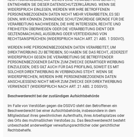
ENTNEHMEN SIE DIESER DATENSCHUTZERKLÄRUNG. WENN SIE
WIDERSPRUCH EINLEGEN, WERDEN WIR IHRE BETROFFENEN
PERSONENBEZOGENEN DATEN NICHT MEHR VERARBEITEN, ES SEI
DENN, WIR KÖNNEN ZWINGENDE SCHUTZWÜRDIGE GRÜNDE FÜR DIE
VERARBEITUNG NACHWEISEN, DIE IHRE INTERESSEN, RECHTE UND
FREIHEITEN ÜBERWIEGEN ODER DIE VERARBEITUNG DIENT DER
GELTENDMACHUNG, AUSÜBUNG ODER VERTEIDIGUNG VON
RECHTSANSPRÜCHEN (WIDERSPRUCH NACH ART. 21 ABS. 1 DSGVO).
WERDEN IHRE PERSONENBEZOGENEN DATEN VERARBEITET, UM
DIREKTWERBUNG ZU BETREIBEN, SO HABEN SIE DAS RECHT, JEDERZEIT
WIDERSPRUCH GEGEN DIE VERARBEITUNG SIE BETREFFENDER
PERSONENBEZOGENER DATEN ZUM ZWECKE DERARTIGER WERBUNG
EINZULEGEN; DIES GILT AUCH FÜR DAS PROFILING, SOWEIT ES MIT
SOLCHER DIREKTWERBUNG IN VERBINDUNG STEHT. WENN SIE
WIDERSPRECHEN, WERDEN IHRE PERSONENBEZOGENEN DATEN
ANSCHLIESSEND NICHT MEHR ZUM ZWECKE DER DIREKTWERBUNG
VERWENDET (WIDERSPRUCH NACH ART. 21 ABS. 2 DSGVO).
Beschwerde­recht bei der zuständigen Aufsichts­behörde
Im Falle von Verstößen gegen die DSGVO steht den Betroffenen ein
Beschwerderecht bei einer Aufsichtsbehörde, insbesondere in dem
Mitgliedstaat ihres gewöhnlichen Aufenthalts, ihres Arbeitsplatzes oder
des Orts des mutmaßlichen Verstoßes zu. Das Beschwerderecht besteht
unbeschadet anderweitiger verwaltungsrechtlicher oder gerichtlicher
Rechtsbehelfe.