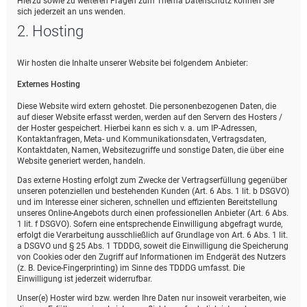
Hierzu sowie zu weiteren Fragen zum Thema Datenschutz können Sie
sich jederzeit an uns wenden.
2. Hosting
Wir hosten die Inhalte unserer Website bei folgendem Anbieter:
Externes Hosting
Diese Website wird extern gehostet. Die personenbezogenen Daten, die
auf dieser Website erfasst werden, werden auf den Servern des Hosters /
der Hoster gespeichert. Hierbei kann es sich v. a. um IP-Adressen,
Kontaktanfragen, Meta- und Kommunikationsdaten, Vertragsdaten,
Kontaktdaten, Namen, Websitezugriffe und sonstige Daten, die über eine
Website generiert werden, handeln.
Das externe Hosting erfolgt zum Zwecke der Vertragserfüllung gegenüber
unseren potenziellen und bestehenden Kunden (Art. 6 Abs. 1 lit. b DSGVO)
und im Interesse einer sicheren, schnellen und effizienten Bereitstellung
unseres Online-Angebots durch einen professionellen Anbieter (Art. 6 Abs.
1 lit. f DSGVO). Sofern eine entsprechende Einwilligung abgefragt wurde,
erfolgt die Verarbeitung ausschließlich auf Grundlage von Art. 6 Abs. 1 lit.
a DSGVO und § 25 Abs. 1 TDDDG, soweit die Einwilligung die Speicherung
von Cookies oder den Zugriff auf Informationen im Endgerät des Nutzers
(z. B. Device-Fingerprinting) im Sinne des TDDDG umfasst. Die
Einwilligung ist jederzeit widerrufbar.
Unser(e) Hoster wird bzw. werden Ihre Daten nur insoweit verarbeiten, wie