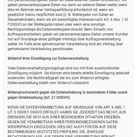
von personenbezogenen Daten an diese externen Stellen erforderlich. Wir
geben personenbezogene Daten nur dann an externe Stellen weiter, wenn
dies im Rahmen einer Vertragserfüllung erforderlich ist, wenn wir
gesetzlich hierzu verpflichtet sind (z. B. Weitergabe von Daten an
Steuerbehörden), wenn wir ein berechtigtes Interesse nach Art. 6 Abs. 1 lit.
f DSGVO an der Weitergabe haben oder wenn eine sonstige
Rechtsgrundlage die Datenweitergabe erlaubt. Beim Einsatz von
Auftragsverarbeitern geben wir personenbezogene Daten unserer Kunden
nur auf Grundlage eines gültigen Vertrags über Auftragsverarbeitung
weiter. Im Falle einer gemeinsamen Verarbeitung wird ein Vertrag über
gemeinsame Verarbeitung geschlossen.
Widerruf Ihrer Einwilligung zur Datenverarbeitung
Viele Datenverarbeitungsvorgänge sind nur mit Ihrer ausdrücklichen
Einwilligung möglich. Sie können eine bereits erteilte Einwilligung jederzeit
widerrufen. Die Rechtmäßigkeit der bis zum Widerruf erfolgten
Datenverarbeitung bleibt vom Widerruf unberührt.
Widerspruchsrecht gegen die Datenerhebung in besonderen Fällen sowie
gegen Direktwerbung (Art. 21 DSGVO)
WENN DIE DATENVERARBEITUNG AUF GRUNDLAGE VON ART. 6 ABS. 1
LIT. E ODER F DSGVO ERFOLGT, HABEN SIE JEDERZEIT DAS RECHT, AUS
GRÜNDEN, DIE SICH AUS IHRER BESONDEREN SITUATION ERGEBEN,
GEGEN DIE VERARBEITUNG IHRER PERSONENBEZOGENEN DATEN
WIDERSPRUCH EINZULEGEN; DIES GILT AUCH FÜR EIN AUF DIESE
BESTIMMUNGEN GESTÜTZTES PROFILING. DIE JEWEILIGE
RECHTSGRUNDLAGE, AUF DENEN EINE VERARBEITUNG BERUHT,