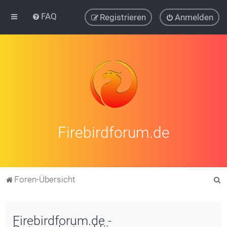
FAQ
Registrieren
Anmelden
Firebirdforum.de
S
Foren-Übersicht
u
c
Firebirdforum.de -
h