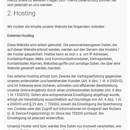
Hierzu sowie zu weiteren Fragen zum Thema Datenschutz können Sie
sich jederzeit an uns wenden.
2. Hosting
Wir hosten die Inhalte unserer Website bei folgendem Anbieter:
Externes Hosting
Diese Website wird extern gehostet. Die personenbezogenen Daten, die
auf dieser Website erfasst werden, werden auf den Servern des Hosters /
der Hoster gespeichert. Hierbei kann es sich v. a. um IP-Adressen,
Kontaktanfragen, Meta- und Kommunikationsdaten, Vertragsdaten,
Kontaktdaten, Namen, Websitezugriffe und sonstige Daten, die über eine
Website generiert werden, handeln.
Das externe Hosting erfolgt zum Zwecke der Vertragserfüllung gegenüber
unseren potenziellen und bestehenden Kunden (Art. 6 Abs. 1 lit. b DSGVO)
und im Interesse einer sicheren, schnellen und effizienten Bereitstellung
unseres Online-Angebots durch einen professionellen Anbieter (Art. 6 Abs.
1 lit. f DSGVO). Sofern eine entsprechende Einwilligung abgefragt wurde,
erfolgt die Verarbeitung ausschließlich auf Grundlage von Art. 6 Abs. 1 lit.
a DSGVO und § 25 Abs. 1 TDDDG, soweit die Einwilligung die Speicherung
von Cookies oder den Zugriff auf Informationen im Endgerät des Nutzers
(z. B. Device-Fingerprinting) im Sinne des TDDDG umfasst. Die
Einwilligung ist jederzeit widerrufbar.
Unser(e) Hoster wird bzw. werden Ihre Daten nur insoweit verarbeiten, wie