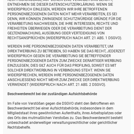
ENTNEHMEN SIE DIESER DATENSCHUTZERKLÄRUNG. WENN SIE
WIDERSPRUCH EINLEGEN, WERDEN WIR IHRE BETROFFENEN
PERSONENBEZOGENEN DATEN NICHT MEHR VERARBEITEN, ES SEI
DENN, WIR KÖNNEN ZWINGENDE SCHUTZWÜRDIGE GRÜNDE FÜR DIE
VERARBEITUNG NACHWEISEN, DIE IHRE INTERESSEN, RECHTE UND
FREIHEITEN ÜBERWIEGEN ODER DIE VERARBEITUNG DIENT DER
GELTENDMACHUNG, AUSÜBUNG ODER VERTEIDIGUNG VON
RECHTSANSPRÜCHEN (WIDERSPRUCH NACH ART. 21 ABS. 1 DSGVO).
WERDEN IHRE PERSONENBEZOGENEN DATEN VERARBEITET, UM
DIREKTWERBUNG ZU BETREIBEN, SO HABEN SIE DAS RECHT, JEDERZEIT
WIDERSPRUCH GEGEN DIE VERARBEITUNG SIE BETREFFENDER
PERSONENBEZOGENER DATEN ZUM ZWECKE DERARTIGER WERBUNG
EINZULEGEN; DIES GILT AUCH FÜR DAS PROFILING, SOWEIT ES MIT
SOLCHER DIREKTWERBUNG IN VERBINDUNG STEHT. WENN SIE
WIDERSPRECHEN, WERDEN IHRE PERSONENBEZOGENEN DATEN
ANSCHLIESSEND NICHT MEHR ZUM ZWECKE DER DIREKTWERBUNG
VERWENDET (WIDERSPRUCH NACH ART. 21 ABS. 2 DSGVO).
Beschwerde­recht bei der zuständigen Aufsichts­behörde
Im Falle von Verstößen gegen die DSGVO steht den Betroffenen ein
Beschwerderecht bei einer Aufsichtsbehörde, insbesondere in dem
Mitgliedstaat ihres gewöhnlichen Aufenthalts, ihres Arbeitsplatzes oder
des Orts des mutmaßlichen Verstoßes zu. Das Beschwerderecht besteht
unbeschadet anderweitiger verwaltungsrechtlicher oder gerichtlicher
Rechtsbehelfe.