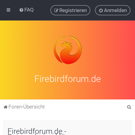
FAQ
Registrieren
Anmelden
Firebirdforum.de
S
Foren-Übersicht
u
c
Firebirdforum.de -
h