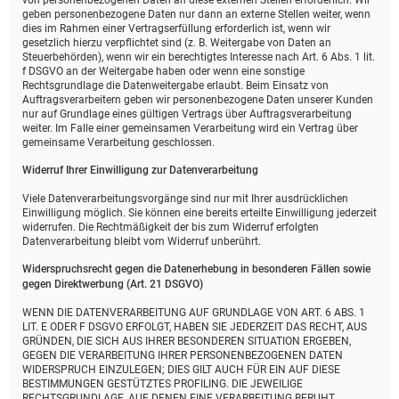
von personenbezogenen Daten an diese externen Stellen erforderlich. Wir
geben personenbezogene Daten nur dann an externe Stellen weiter, wenn
dies im Rahmen einer Vertragserfüllung erforderlich ist, wenn wir
gesetzlich hierzu verpflichtet sind (z. B. Weitergabe von Daten an
Steuerbehörden), wenn wir ein berechtigtes Interesse nach Art. 6 Abs. 1 lit.
f DSGVO an der Weitergabe haben oder wenn eine sonstige
Rechtsgrundlage die Datenweitergabe erlaubt. Beim Einsatz von
Auftragsverarbeitern geben wir personenbezogene Daten unserer Kunden
nur auf Grundlage eines gültigen Vertrags über Auftragsverarbeitung
weiter. Im Falle einer gemeinsamen Verarbeitung wird ein Vertrag über
gemeinsame Verarbeitung geschlossen.
Widerruf Ihrer Einwilligung zur Datenverarbeitung
Viele Datenverarbeitungsvorgänge sind nur mit Ihrer ausdrücklichen
Einwilligung möglich. Sie können eine bereits erteilte Einwilligung jederzeit
widerrufen. Die Rechtmäßigkeit der bis zum Widerruf erfolgten
Datenverarbeitung bleibt vom Widerruf unberührt.
Widerspruchsrecht gegen die Datenerhebung in besonderen Fällen sowie
gegen Direktwerbung (Art. 21 DSGVO)
WENN DIE DATENVERARBEITUNG AUF GRUNDLAGE VON ART. 6 ABS. 1
LIT. E ODER F DSGVO ERFOLGT, HABEN SIE JEDERZEIT DAS RECHT, AUS
GRÜNDEN, DIE SICH AUS IHRER BESONDEREN SITUATION ERGEBEN,
GEGEN DIE VERARBEITUNG IHRER PERSONENBEZOGENEN DATEN
WIDERSPRUCH EINZULEGEN; DIES GILT AUCH FÜR EIN AUF DIESE
BESTIMMUNGEN GESTÜTZTES PROFILING. DIE JEWEILIGE
RECHTSGRUNDLAGE, AUF DENEN EINE VERARBEITUNG BERUHT,