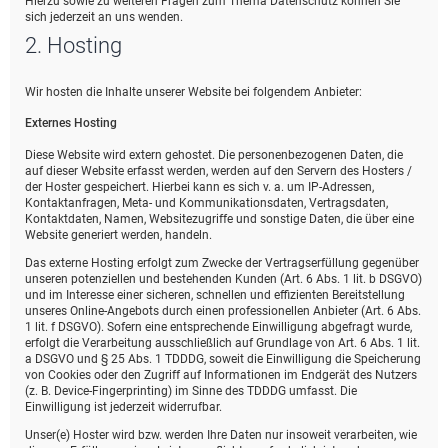
Hierzu sowie zu weiteren Fragen zum Thema Datenschutz können Sie
sich jederzeit an uns wenden.
2. Hosting
Wir hosten die Inhalte unserer Website bei folgendem Anbieter:
Externes Hosting
Diese Website wird extern gehostet. Die personenbezogenen Daten, die
auf dieser Website erfasst werden, werden auf den Servern des Hosters /
der Hoster gespeichert. Hierbei kann es sich v. a. um IP-Adressen,
Kontaktanfragen, Meta- und Kommunikationsdaten, Vertragsdaten,
Kontaktdaten, Namen, Websitezugriffe und sonstige Daten, die über eine
Website generiert werden, handeln.
Das externe Hosting erfolgt zum Zwecke der Vertragserfüllung gegenüber
unseren potenziellen und bestehenden Kunden (Art. 6 Abs. 1 lit. b DSGVO)
und im Interesse einer sicheren, schnellen und effizienten Bereitstellung
unseres Online-Angebots durch einen professionellen Anbieter (Art. 6 Abs.
1 lit. f DSGVO). Sofern eine entsprechende Einwilligung abgefragt wurde,
erfolgt die Verarbeitung ausschließlich auf Grundlage von Art. 6 Abs. 1 lit.
a DSGVO und § 25 Abs. 1 TDDDG, soweit die Einwilligung die Speicherung
von Cookies oder den Zugriff auf Informationen im Endgerät des Nutzers
(z. B. Device-Fingerprinting) im Sinne des TDDDG umfasst. Die
Einwilligung ist jederzeit widerrufbar.
Unser(e) Hoster wird bzw. werden Ihre Daten nur insoweit verarbeiten, wie