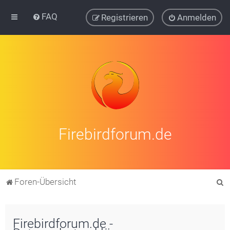
FAQ
Registrieren
Anmelden
Firebirdforum.de
S
Foren-Übersicht
u
c
Firebirdforum.de -
h