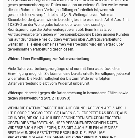
von personenbezogenen Daten an diese externen Stellen erforderlich. Wir
geben personenbezogene Daten nur dann an externe Stellen weiter, wenn
dies im Rahmen einer Vertragserfüllung erforderlich ist, wenn wir
gesetzlich hierzu verpflichtet sind (z. B. Weitergabe von Daten an
Steuerbehörden), wenn wir ein berechtigtes Interesse nach Art. 6 Abs. 1 lit.
f DSGVO an der Weitergabe haben oder wenn eine sonstige
Rechtsgrundlage die Datenweitergabe erlaubt. Beim Einsatz von
Auftragsverarbeitern geben wir personenbezogene Daten unserer Kunden
nur auf Grundlage eines gültigen Vertrags über Auftragsverarbeitung
weiter. Im Falle einer gemeinsamen Verarbeitung wird ein Vertrag über
gemeinsame Verarbeitung geschlossen.
Widerruf Ihrer Einwilligung zur Datenverarbeitung
Viele Datenverarbeitungsvorgänge sind nur mit Ihrer ausdrücklichen
Einwilligung möglich. Sie können eine bereits erteilte Einwilligung jederzeit
widerrufen. Die Rechtmäßigkeit der bis zum Widerruf erfolgten
Datenverarbeitung bleibt vom Widerruf unberührt.
Widerspruchsrecht gegen die Datenerhebung in besonderen Fällen sowie
gegen Direktwerbung (Art. 21 DSGVO)
WENN DIE DATENVERARBEITUNG AUF GRUNDLAGE VON ART. 6 ABS. 1
LIT. E ODER F DSGVO ERFOLGT, HABEN SIE JEDERZEIT DAS RECHT, AUS
GRÜNDEN, DIE SICH AUS IHRER BESONDEREN SITUATION ERGEBEN,
GEGEN DIE VERARBEITUNG IHRER PERSONENBEZOGENEN DATEN
WIDERSPRUCH EINZULEGEN; DIES GILT AUCH FÜR EIN AUF DIESE
BESTIMMUNGEN GESTÜTZTES PROFILING. DIE JEWEILIGE
RECHTSGRUNDLAGE, AUF DENEN EINE VERARBEITUNG BERUHT,