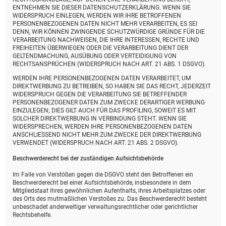
ENTNEHMEN SIE DIESER DATENSCHUTZERKLÄRUNG. WENN SIE
WIDERSPRUCH EINLEGEN, WERDEN WIR IHRE BETROFFENEN
PERSONENBEZOGENEN DATEN NICHT MEHR VERARBEITEN, ES SEI
DENN, WIR KÖNNEN ZWINGENDE SCHUTZWÜRDIGE GRÜNDE FÜR DIE
VERARBEITUNG NACHWEISEN, DIE IHRE INTERESSEN, RECHTE UND
FREIHEITEN ÜBERWIEGEN ODER DIE VERARBEITUNG DIENT DER
GELTENDMACHUNG, AUSÜBUNG ODER VERTEIDIGUNG VON
RECHTSANSPRÜCHEN (WIDERSPRUCH NACH ART. 21 ABS. 1 DSGVO).
WERDEN IHRE PERSONENBEZOGENEN DATEN VERARBEITET, UM
DIREKTWERBUNG ZU BETREIBEN, SO HABEN SIE DAS RECHT, JEDERZEIT
WIDERSPRUCH GEGEN DIE VERARBEITUNG SIE BETREFFENDER
PERSONENBEZOGENER DATEN ZUM ZWECKE DERARTIGER WERBUNG
EINZULEGEN; DIES GILT AUCH FÜR DAS PROFILING, SOWEIT ES MIT
SOLCHER DIREKTWERBUNG IN VERBINDUNG STEHT. WENN SIE
WIDERSPRECHEN, WERDEN IHRE PERSONENBEZOGENEN DATEN
ANSCHLIESSEND NICHT MEHR ZUM ZWECKE DER DIREKTWERBUNG
VERWENDET (WIDERSPRUCH NACH ART. 21 ABS. 2 DSGVO).
Beschwerde­recht bei der zuständigen Aufsichts­behörde
Im Falle von Verstößen gegen die DSGVO steht den Betroffenen ein
Beschwerderecht bei einer Aufsichtsbehörde, insbesondere in dem
Mitgliedstaat ihres gewöhnlichen Aufenthalts, ihres Arbeitsplatzes oder
des Orts des mutmaßlichen Verstoßes zu. Das Beschwerderecht besteht
unbeschadet anderweitiger verwaltungsrechtlicher oder gerichtlicher
Rechtsbehelfe.