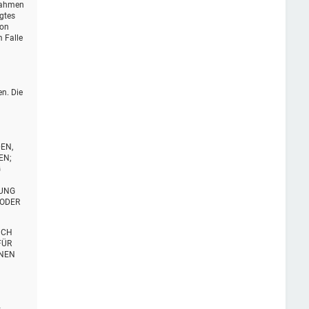
 Rahmen
igtes
von
 Falle
en. Die
EN,
EN;
G
TUNG
 ODER
UCH
FÜR
ENEN