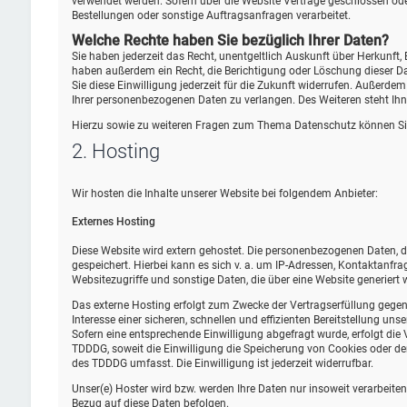
verwendet werden. Sofern über die Website Verträge geschlossen od
Bestellungen oder sonstige Auftragsanfragen verarbeitet.
Welche Rechte haben Sie bezüglich Ihrer Daten?
Sie haben jederzeit das Recht, unentgeltlich Auskunft über Herkunf
haben außerdem ein Recht, die Berichtigung oder Löschung dieser Dat
Sie diese Einwilligung jederzeit für die Zukunft widerrufen. Außer
Ihrer personenbezogenen Daten zu verlangen. Des Weiteren steht Ihn
Hierzu sowie zu weiteren Fragen zum Thema Datenschutz können Sie
2. Hosting
Wir hosten die Inhalte unserer Website bei folgendem Anbieter:
Externes Hosting
Diese Website wird extern gehostet. Die personenbezogenen Daten, di
gespeichert. Hierbei kann es sich v. a. um IP-Adressen, Kontaktan
Websitezugriffe und sonstige Daten, die über eine Website generiert 
Das externe Hosting erfolgt zum Zwecke der Vertragserfüllung gegen
Interesse einer sicheren, schnellen und effizienten Bereitstellung uns
Sofern eine entsprechende Einwilligung abgefragt wurde, erfolgt die 
TDDDG, soweit die Einwilligung die Speicherung von Cookies oder den
des TDDDG umfasst. Die Einwilligung ist jederzeit widerrufbar.
Unser(e) Hoster wird bzw. werden Ihre Daten nur insoweit verarbeiten,
Bezug auf diese Daten befolgen.