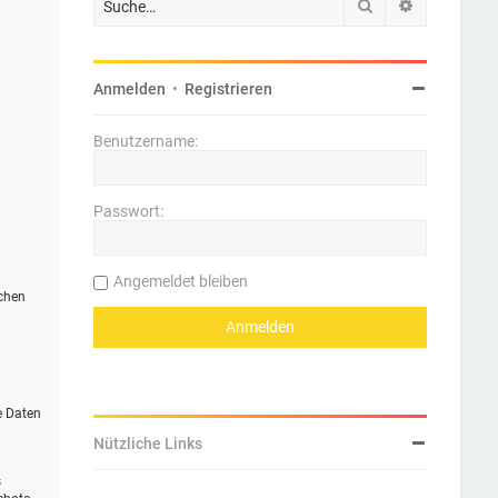
Suche
Erweiterte 
Anmelden
•
Registrieren
Benutzername:
Passwort:
Angemeldet bleiben
ichen
e Daten
Nützliche Links
s