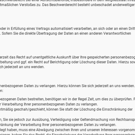
eschwerderecht bei einer Aufsichtsbehörde, insbesondere in dem Mitgliedstaat ihre
mutmaßlichen Verstoßes zu. Das Beschwerderecht besteht unbeschadet anderweitiger
der in Erfüllung eines Vertrags automatisiert verarbeiten, an sich oder an einen Drit
ofern Sie die direkte Übertragung der Daten an einen anderen Verantwortlichen
zeit das Recht auf unentgeltliche Auskunft über Ihre gespeicherten personenbezo
eitung und ggf. ein Recht auf Berichtigung oder Löschung dieser Daten. Hierzu so
h jederzeit an uns wenden.
onenbezogenen Daten zu verlangen. Hierzu können Sie sich jederzeit an uns wenden
n:
ezogenen Daten bestreiten, benötigen wir in der Regel Zeit, um dies zu überprüfen. F
r Verarbeitung Ihrer personenbezogenen Daten zu verlangen.
tmäßig geschah/geschieht, können Sie statt der Löschung die Einschränkung der
n, Sie sie jedoch zur Ausübung, Verteidigung oder Geltendmachung von Rechtsans
chränkung der Verarbeitung Ihrer personenbezogenen Daten zu verlangen.
elegt haben, muss eine Abwägung zwischen Ihren und unseren Interessen vorgen