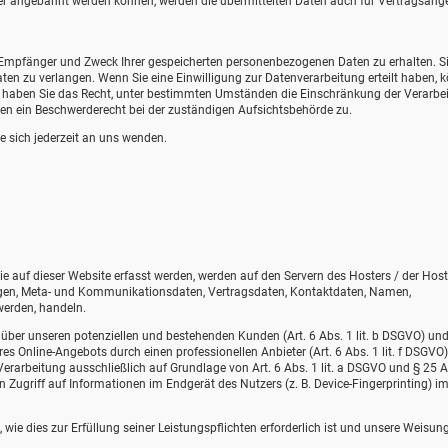
er angebahnt werden können, werden die übermittelten Daten auch für Vertragsang
t, Empfänger und Zweck Ihrer gespeicherten personenbezogenen Daten zu erhalten. S
en zu verlangen. Wenn Sie eine Einwilligung zur Datenverarbeitung erteilt haben, 
dem haben Sie das Recht, unter bestimmten Umständen die Einschränkung der Verarbe
en ein Beschwerderecht bei der zuständigen Aufsichtsbehörde zu.
 sich jederzeit an uns wenden.
e auf dieser Website erfasst werden, werden auf den Servern des Hosters / der Host
fragen, Meta- und Kommunikationsdaten, Vertragsdaten, Kontaktdaten, Namen,
werden, handeln.
über unseren potenziellen und bestehenden Kunden (Art. 6 Abs. 1 lit. b DSGVO) un
eres Online-Angebots durch einen professionellen Anbieter (Art. 6 Abs. 1 lit. f DSGVO)
Verarbeitung ausschließlich auf Grundlage von Art. 6 Abs. 1 lit. a DSGVO und § 25 A
 Zugriff auf Informationen im Endgerät des Nutzers (z. B. Device-Fingerprinting) i
 wie dies zur Erfüllung seiner Leistungspflichten erforderlich ist und unsere Weisun