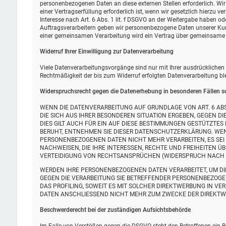
personenbezogenen Daten an diese externen Stellen erforderlich. W
einer Vertragserfüllung erforderlich ist, wenn wir gesetzlich hierzu v
Interesse nach Art. 6 Abs. 1 lit. f DSGVO an der Weitergabe haben o
Auftragsverarbeitern geben wir personenbezogene Daten unserer Kund
einer gemeinsamen Verarbeitung wird ein Vertrag über gemeinsame 
Widerruf Ihrer Einwilligung zur Datenverarbeitung
Viele Datenverarbeitungsvorgänge sind nur mit Ihrer ausdrücklichen Ei
Rechtmäßigkeit der bis zum Widerruf erfolgten Datenverarbeitung bl
Widerspruchsrecht gegen die Datenerhebung in besonderen Fällen s
WENN DIE DATENVERARBEITUNG AUF GRUNDLAGE VON ART. 6 ABS. 
DIE SICH AUS IHRER BESONDEREN SITUATION ERGEBEN, GEGEN 
DIES GILT AUCH FÜR EIN AUF DIESE BESTIMMUNGEN GESTÜTZTES
BERUHT, ENTNEHMEN SIE DIESER DATENSCHUTZERKLÄRUNG. WEN
PERSONENBEZOGENEN DATEN NICHT MEHR VERARBEITEN, ES SEI
NACHWEISEN, DIE IHRE INTERESSEN, RECHTE UND FREIHEITEN 
VERTEIDIGUNG VON RECHTSANSPRÜCHEN (WIDERSPRUCH NACH ART
WERDEN IHRE PERSONENBEZOGENEN DATEN VERARBEITET, UM DIR
GEGEN DIE VERARBEITUNG SIE BETREFFENDER PERSONENBEZOGE
DAS PROFILING, SOWEIT ES MIT SOLCHER DIREKTWERBUNG IN V
DATEN ANSCHLIESSEND NICHT MEHR ZUM ZWECKE DER DIREKTWE
Beschwerde­recht bei der zuständigen Aufsichts­behörde