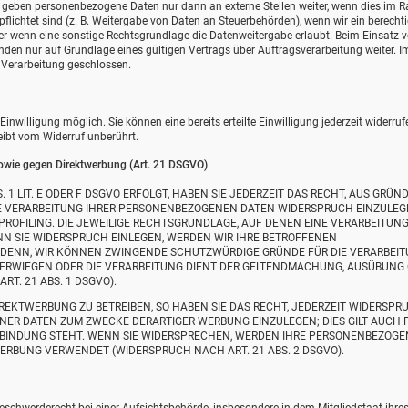
ir geben personenbezogene Daten nur dann an externe Stellen weiter, wenn dies im
erpflichtet sind (z. B. Weitergabe von Daten an Steuerbehörden), wenn wir ein berecht
der wenn eine sonstige Rechtsgrundlage die Datenweitergabe erlaubt. Beim Einsatz 
en nur auf Grundlage eines gültigen Vertrags über Auftragsverarbeitung weiter. Im
Verarbeitung geschlossen.
nwilligung möglich. Sie können eine bereits erteilte Einwilligung jederzeit widerruf
eibt vom Widerruf unberührt.
owie gegen Direktwerbung (Art. 21 DSGVO)
1 LIT. E ODER F DSGVO ERFOLGT, HABEN SIE JEDERZEIT DAS RECHT, AUS GRÜND
DIE VERARBEITUNG IHRER PERSONENBEZOGENEN DATEN WIDERSPRUCH EINZULEG
 PROFILING. DIE JEWEILIGE RECHTSGRUNDLAGE, AUF DENEN EINE VERARBEITUN
N SIE WIDERSPRUCH EINLEGEN, WERDEN WIR IHRE BETROFFENEN
 DENN, WIR KÖNNEN ZWINGENDE SCHUTZWÜRDIGE GRÜNDE FÜR DIE VERARBEI
ÜBERWIEGEN ODER DIE VERARBEITUNG DIENT DER GELTENDMACHUNG, AUSÜBUNG
. 21 ABS. 1 DSGVO).
EKTWERBUNG ZU BETREIBEN, SO HABEN SIE DAS RECHT, JEDERZEIT WIDERSPR
NER DATEN ZUM ZWECKE DERARTIGER WERBUNG EINZULEGEN; DIES GILT AUCH 
ERBINDUNG STEHT. WENN SIE WIDERSPRECHEN, WERDEN IHRE PERSONENBEZOG
RBUNG VERWENDET (WIDERSPRUCH NACH ART. 21 ABS. 2 DSGVO).