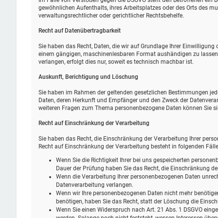
Im Falle von Verstößen gegen die DSGVO steht den Betroffenen ein B
gewöhnlichen Aufenthalts, ihres Arbeitsplatzes oder des Orts des 
verwaltungsrechtlicher oder gerichtlicher Rechtsbehelfe.
Recht auf Daten­übertrag­barkeit
Sie haben das Recht, Daten, die wir auf Grundlage Ihrer Einwilligung o
einem gängigen, maschinenlesbaren Format aushändigen zu lassen. S
verlangen, erfolgt dies nur, soweit es technisch machbar ist.
Auskunft, Berichtigung und Löschung
Sie haben im Rahmen der geltenden gesetzlichen Bestimmungen jeder
Daten, deren Herkunft und Empfänger und den Zweck der Datenverarb
weiteren Fragen zum Thema personenbezogene Daten können Sie sic
Recht auf Einschränkung der Verarbeitung
Sie haben das Recht, die Einschränkung der Verarbeitung Ihrer pers
Recht auf Einschränkung der Verarbeitung besteht in folgenden Fälle
Wenn Sie die Richtigkeit Ihrer bei uns gespeicherten personenb
Dauer der Prüfung haben Sie das Recht, die Einschränkung de
Wenn die Verarbeitung Ihrer personenbezogenen Daten unrech
Datenverarbeitung verlangen.
Wenn wir Ihre personenbezogenen Daten nicht mehr benötige
benötigen, haben Sie das Recht, statt der Löschung die Eins
Wenn Sie einen Widerspruch nach Art. 21 Abs. 1 DSGVO eing