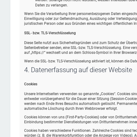
werden. Solange noch nicht feststeht, wessen Interessen übe
Daten zu verlangen.
Wenn Sie die Verarbeitung Ihrer personenbezogenen Daten eingeschrä
Einwilligung oder zur Geltendmachung, Ausübung oder Verteidigung
juristischen Person oder aus Gründen eines wichtigen öffentlichen In
SSL- bzw. TLS-Verschlüsselung
Diese Seite nutzt aus Sicherheitsgründen und zum Schutz der Übertrag
Seitenbetreiber senden, eine SSL- bzw. TLS-Verschlüsselung. Eine ver
auf „https://“ wechselt und an dem Schloss-Symbol in Ihrer Browserze
Wenn die SSL- bzw. TLS-Verschlüsselung aktiviert ist, können die Date
4. Datenerfassung auf dieser Website
Cookies
Unsere Internetseiten verwenden so genannte „Cookies“. Cookies sin
entweder vorübergehend für die Dauer einer Sitzung (Session-Cookie
werden nach Ende Ihres Besuchs automatisch gelöscht. Permanente Co
automatische Löschung durch Ihren Webbrowser erfolgt.
Cookies können von uns (First-Party-Cookies) oder von Drittunterne
Einbindung bestimmter Dienstleistungen von Drittunternehmen inner
Cookies haben verschiedene Funktionen. Zahlreiche Cookies sind te
würden (z. B. die Warenkorbfunktion oder die Anzeige von Videos).