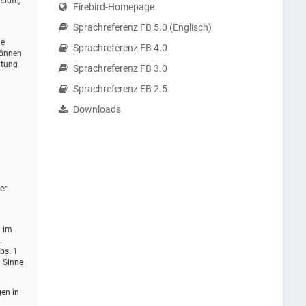
ebote,
Firebird-Homepage
Sprachreferenz FB 5.0 (Englisch)
ie
Sprachreferenz FB 4.0
können
itung
Sprachreferenz FB 3.0
Sprachreferenz FB 2.5
Downloads
er
d im
.
bs. 1
m Sinne
gen in