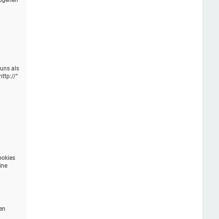
zogenen
 uns als
ttp://“
n
ookies
ine
en
n