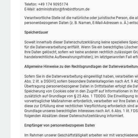
Telefon: +49 174 9095174
E-Mail: administrator@firebirdforum.de
Verantwortliche Stelle ist die natürliche oder juristische Person, di
personenbezogenen Daten (z. B. Namen, E-Mail-Adressen o. Ä.) entsc
Speicherdauer
Soweit innerhalb dieser Datenschutzerklärung keine speziellere Spe
für die Datenverarbeitung entfällt. Wenn Sie ein berechtigtes Lösch
Ihre Daten gelöscht, sofern wir keine anderen rechtlich zulässigen G
handelsrechtliche Aufbewahrungsfristen); im letztgenannten Fall erf
Allgemeine Hinweise zu den Rechtsgrundlagen der Datenverarbeitung
Sofern Sie in die Datenverarbeitung eingewilligt haben, verarbeiten 
Abs. 2 lit. a DSGVO, sofern besondere Datenkategorien nach Art. 9 Ab
Übertragung personenbezogener Daten in Drittstaaten erfolgt die Dat
Speicherung von Cookies oder in den Zugriff auf Informationen in Ihr 
zusätzlich auf Grundlage von § 25 Abs. 1 TDDDG. Die Einwilligung ist
vorvertraglicher Maßnahmen erforderlich, verarbeiten wir Ihre Daten a
diese zur Erfüllung einer rechtlichen Verpflichtung erforderlich sind 
Grundlage unseres berechtigten Interesses nach Art. 6 Abs. 1 lit. f D
folgenden Absätzen dieser Datenschutzerklärung informiert.
Empfänger von personenbezogenen Daten
Im Rahmen unserer Geschäftstätigkeit arbeiten wir mit verschiedene