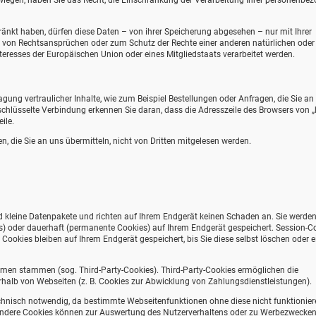
rwiegen, haben Sie das Recht, die Einschränkung der Verarbeitung Ihrer personenbe
nkt haben, dürfen diese Daten – von ihrer Speicherung abgesehen – nur mit Ihrer
 von Rechtsansprüchen oder zum Schutz der Rechte einer anderen natürlichen oder
teresses der Europäischen Union oder eines Mitgliedstaats verarbeitet werden.
ung vertraulicher Inhalte, wie zum Beispiel Bestellungen oder Anfragen, die Sie an
schlüsselte Verbindung erkennen Sie daran, dass die Adresszeile des Browsers von „h
ile.
n, die Sie an uns übermitteln, nicht von Dritten mitgelesen werden.
d kleine Datenpakete und richten auf Ihrem Endgerät keinen Schaden an. Sie werde
s) oder dauerhaft (permanente Cookies) auf Ihrem Endgerät gespeichert. Session-C
okies bleiben auf Ihrem Endgerät gespeichert, bis Sie diese selbst löschen oder e
hmen stammen (sog. Third-Party-Cookies). Third-Party-Cookies ermöglichen die
halb von Webseiten (z. B. Cookies zur Abwicklung von Zahlungsdienstleistungen).
chnisch notwendig, da bestimmte Webseitenfunktionen ohne diese nicht funktionier
 Andere Cookies können zur Auswertung des Nutzerverhaltens oder zu Werbezwecke