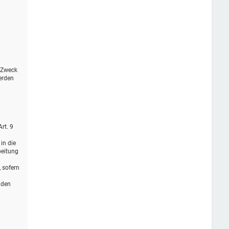
r Zweck
erden
rt. 9
in die
beitung
, sofern
 den