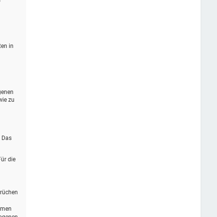
s
ten in
genen
wie zu
. Das
ür die
prüchen
ommen