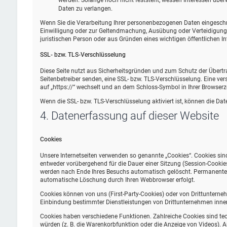
werden. Solange noch nicht feststeht, wessen Interessen übe
Daten zu verlangen.
Wenn Sie die Verarbeitung Ihrer personenbezogenen Daten eingeschrä
Einwilligung oder zur Geltendmachung, Ausübung oder Verteidigung
juristischen Person oder aus Gründen eines wichtigen öffentlichen In
SSL- bzw. TLS-Verschlüsselung
Diese Seite nutzt aus Sicherheitsgründen und zum Schutz der Übertrag
Seitenbetreiber senden, eine SSL- bzw. TLS-Verschlüsselung. Eine ver
auf „https://“ wechselt und an dem Schloss-Symbol in Ihrer Browserze
Wenn die SSL- bzw. TLS-Verschlüsselung aktiviert ist, können die Date
4. Datenerfassung auf dieser Website
Cookies
Unsere Internetseiten verwenden so genannte „Cookies“. Cookies sin
entweder vorübergehend für die Dauer einer Sitzung (Session-Cookie
werden nach Ende Ihres Besuchs automatisch gelöscht. Permanente Co
automatische Löschung durch Ihren Webbrowser erfolgt.
Cookies können von uns (First-Party-Cookies) oder von Drittunterne
Einbindung bestimmter Dienstleistungen von Drittunternehmen inner
Cookies haben verschiedene Funktionen. Zahlreiche Cookies sind te
würden (z. B. die Warenkorbfunktion oder die Anzeige von Videos).