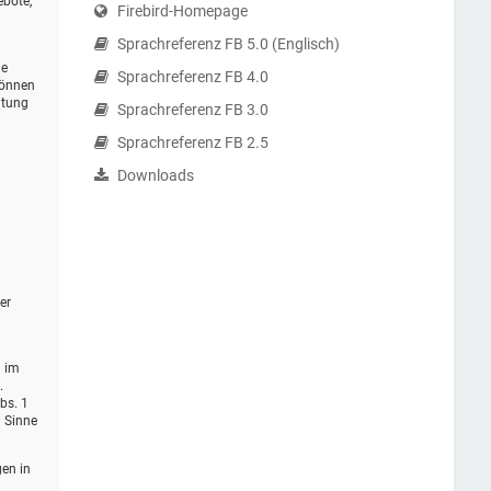
ebote,
Firebird-Homepage
Sprachreferenz FB 5.0 (Englisch)
ie
Sprachreferenz FB 4.0
können
itung
Sprachreferenz FB 3.0
Sprachreferenz FB 2.5
Downloads
er
d im
.
bs. 1
m Sinne
gen in