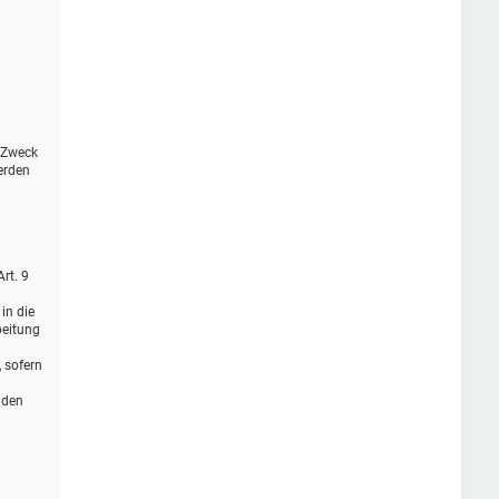
r Zweck
erden
rt. 9
in die
beitung
, sofern
 den