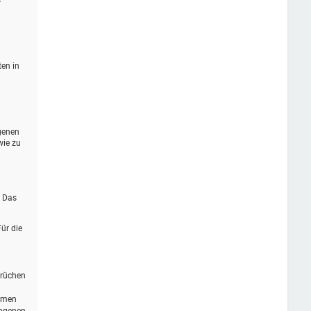
s
ten in
genen
wie zu
. Das
ür die
prüchen
ommen