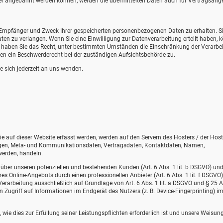
er angebahnt werden können, werden die übermittelten Daten auch für Vertragsang
t, Empfänger und Zweck Ihrer gespeicherten personenbezogenen Daten zu erhalten. S
en zu verlangen. Wenn Sie eine Einwilligung zur Datenverarbeitung erteilt haben, 
dem haben Sie das Recht, unter bestimmten Umständen die Einschränkung der Verarbe
en ein Beschwerderecht bei der zuständigen Aufsichtsbehörde zu.
 sich jederzeit an uns wenden.
e auf dieser Website erfasst werden, werden auf den Servern des Hosters / der Host
fragen, Meta- und Kommunikationsdaten, Vertragsdaten, Kontaktdaten, Namen,
werden, handeln.
über unseren potenziellen und bestehenden Kunden (Art. 6 Abs. 1 lit. b DSGVO) un
eres Online-Angebots durch einen professionellen Anbieter (Art. 6 Abs. 1 lit. f DSGVO)
Verarbeitung ausschließlich auf Grundlage von Art. 6 Abs. 1 lit. a DSGVO und § 25 A
 Zugriff auf Informationen im Endgerät des Nutzers (z. B. Device-Fingerprinting) i
 wie dies zur Erfüllung seiner Leistungspflichten erforderlich ist und unsere Weisun