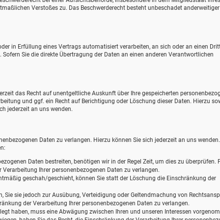
eschwerderecht bei einer Aufsichtsbehörde, insbesondere in dem Mitgliedstaat ihre
mutmaßlichen Verstoßes zu. Das Beschwerderecht besteht unbeschadet anderweitiger
der in Erfüllung eines Vertrags automatisiert verarbeiten, an sich oder an einen Drit
ofern Sie die direkte Übertragung der Daten an einen anderen Verantwortlichen
zeit das Recht auf unentgeltliche Auskunft über Ihre gespeicherten personenbezo
eitung und ggf. ein Recht auf Berichtigung oder Löschung dieser Daten. Hierzu so
h jederzeit an uns wenden.
onenbezogenen Daten zu verlangen. Hierzu können Sie sich jederzeit an uns wenden
n:
ezogenen Daten bestreiten, benötigen wir in der Regel Zeit, um dies zu überprüfen. F
r Verarbeitung Ihrer personenbezogenen Daten zu verlangen.
tmäßig geschah/geschieht, können Sie statt der Löschung die Einschränkung der
n, Sie sie jedoch zur Ausübung, Verteidigung oder Geltendmachung von Rechtsans
chränkung der Verarbeitung Ihrer personenbezogenen Daten zu verlangen.
elegt haben, muss eine Abwägung zwischen Ihren und unseren Interessen vorgen