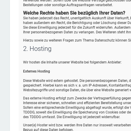
verwendet werden. Sofern über die Website Verträge geschlossen od
Bestellungen oder sonstige Auftragsanfragen verarbeitet.
Welche Rechte haben Sie bezüglich Ihrer Daten?
Sie haben jederzeit das Recht, unentgeltlich Auskunft über Herkunf
haben außerdem ein Recht, die Berichtigung oder Löschung dieser Dat
Sie diese Einwilligung jederzeit für die Zukunft widerrufen. Außer
Ihrer personenbezogenen Daten zu verlangen. Des Weiteren steht Ihn
Hierzu sowie zu weiteren Fragen zum Thema Datenschutz können Sie
2. Hosting
Wir hosten die Inhalte unserer Website bei folgendem Anbieter:
Externes Hosting
Diese Website wird extern gehostet. Die personenbezogenen Daten, di
gespeichert. Hierbei kann es sich v. a. um IP-Adressen, Kontaktan
Websitezugriffe und sonstige Daten, die über eine Website generiert 
Das externe Hosting erfolgt zum Zwecke der Vertragserfüllung gegen
Interesse einer sicheren, schnellen und effizienten Bereitstellung uns
Sofern eine entsprechende Einwilligung abgefragt wurde, erfolgt die 
TDDDG, soweit die Einwilligung die Speicherung von Cookies oder den
des TDDDG umfasst. Die Einwilligung ist jederzeit widerrufbar.
Unser(e) Hoster wird bzw. werden Ihre Daten nur insoweit verarbeiten,
Bezug auf diese Daten befolgen.