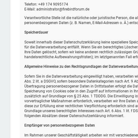
Telefon: +49 174 9095174
E-Mail: administrator@firebirdforum.de
Verantwortliche Stelle ist die natürliche oder juristische Person, di
personenbezogenen Daten (z. B. Namen, E-Mail-Adressen o. Ä.) entsc
Speicherdauer
Soweit innerhalb dieser Datenschutzerklärung keine speziellere Spe
für die Datenverarbeitung entfällt. Wenn Sie ein berechtigtes Lösch
Ihre Daten gelöscht, sofern wir keine anderen rechtlich zulässigen G
handelsrechtliche Aufbewahrungsfristen); im letztgenannten Fall erf
Allgemeine Hinweise zu den Rechtsgrundlagen der Datenverarbeitung
Sofern Sie in die Datenverarbeitung eingewilligt haben, verarbeiten 
Abs. 2 lit. a DSGVO, sofern besondere Datenkategorien nach Art. 9 Ab
Übertragung personenbezogener Daten in Drittstaaten erfolgt die Dat
Speicherung von Cookies oder in den Zugriff auf Informationen in Ihr 
zusätzlich auf Grundlage von § 25 Abs. 1 TDDDG. Die Einwilligung ist
vorvertraglicher Maßnahmen erforderlich, verarbeiten wir Ihre Daten a
diese zur Erfüllung einer rechtlichen Verpflichtung erforderlich sind 
Grundlage unseres berechtigten Interesses nach Art. 6 Abs. 1 lit. f D
folgenden Absätzen dieser Datenschutzerklärung informiert.
Empfänger von personenbezogenen Daten
Im Rahmen unserer Geschäftstätigkeit arbeiten wir mit verschiedene