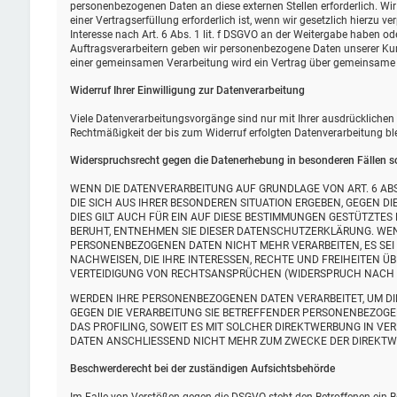
personenbezogenen Daten an diese externen Stellen erforderlich. W
einer Vertragserfüllung erforderlich ist, wenn wir gesetzlich hierzu v
Interesse nach Art. 6 Abs. 1 lit. f DSGVO an der Weitergabe haben o
Auftragsverarbeitern geben wir personenbezogene Daten unserer Kund
einer gemeinsamen Verarbeitung wird ein Vertrag über gemeinsame 
Widerruf Ihrer Einwilligung zur Datenverarbeitung
Viele Datenverarbeitungsvorgänge sind nur mit Ihrer ausdrücklichen Ei
Rechtmäßigkeit der bis zum Widerruf erfolgten Datenverarbeitung bl
Widerspruchsrecht gegen die Datenerhebung in besonderen Fällen s
WENN DIE DATENVERARBEITUNG AUF GRUNDLAGE VON ART. 6 ABS. 
DIE SICH AUS IHRER BESONDEREN SITUATION ERGEBEN, GEGEN 
DIES GILT AUCH FÜR EIN AUF DIESE BESTIMMUNGEN GESTÜTZTES
BERUHT, ENTNEHMEN SIE DIESER DATENSCHUTZERKLÄRUNG. WEN
PERSONENBEZOGENEN DATEN NICHT MEHR VERARBEITEN, ES SEI
NACHWEISEN, DIE IHRE INTERESSEN, RECHTE UND FREIHEITEN 
VERTEIDIGUNG VON RECHTSANSPRÜCHEN (WIDERSPRUCH NACH ART
WERDEN IHRE PERSONENBEZOGENEN DATEN VERARBEITET, UM DIR
GEGEN DIE VERARBEITUNG SIE BETREFFENDER PERSONENBEZOGE
DAS PROFILING, SOWEIT ES MIT SOLCHER DIREKTWERBUNG IN V
DATEN ANSCHLIESSEND NICHT MEHR ZUM ZWECKE DER DIREKTWE
Beschwerde­recht bei der zuständigen Aufsichts­behörde