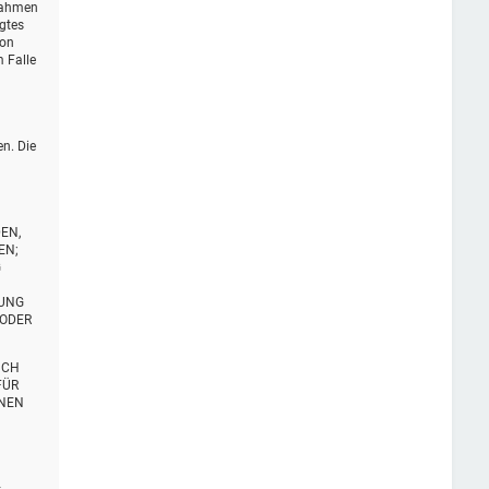
 Rahmen
igtes
von
 Falle
en. Die
EN,
EN;
G
TUNG
 ODER
UCH
FÜR
ENEN