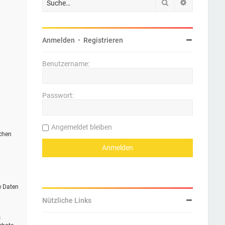
Suche
Erweiterte 
Anmelden
•
Registrieren
Benutzername:
Passwort:
Angemeldet bleiben
ichen
e Daten
Nützliche Links
s