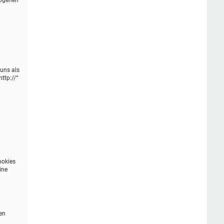
zogenen
 uns als
ttp://“
n
ookies
ine
en
n