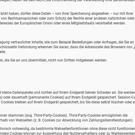
rwiegen, haben Sie das Recht, die Einschränkung der Verarbeitung Ihrer personenbe
nkt haben, dürfen diese Daten – von ihrer Speicherung abgesehen – nur mit Ihrer
 von Rechtsansprüchen oder zum Schutz der Rechte einer anderen natürlichen oder
teresses der Europäischen Union oder eines Mitgliedstaats verarbeitet werden.
ung vertraulicher Inhalte, wie zum Beispiel Bestellungen oder Anfragen, die Sie an
schlüsselte Verbindung erkennen Sie daran, dass die Adresszeile des Browsers von „h
ile.
n, die Sie an uns übermitteln, nicht von Dritten mitgelesen werden.
d kleine Datenpakete und richten auf Ihrem Endgerät keinen Schaden an. Sie werde
s) oder dauerhaft (permanente Cookies) auf Ihrem Endgerät gespeichert. Session-C
okies bleiben auf Ihrem Endgerät gespeichert, bis Sie diese selbst löschen oder e
hmen stammen (sog. Third-Party-Cookies). Third-Party-Cookies ermöglichen die
halb von Webseiten (z. B. Cookies zur Abwicklung von Zahlungsdienstleistungen).
chnisch notwendig, da bestimmte Webseitenfunktionen ohne diese nicht funktionier
 Andere Cookies können zur Auswertung des Nutzerverhaltens oder zu Werbezwecke