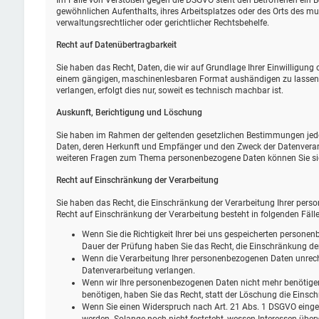
Im Falle von Verstößen gegen die DSGVO steht den Betroffenen ein B
gewöhnlichen Aufenthalts, ihres Arbeitsplatzes oder des Orts des 
verwaltungsrechtlicher oder gerichtlicher Rechtsbehelfe.
Recht auf Daten­übertrag­barkeit
Sie haben das Recht, Daten, die wir auf Grundlage Ihrer Einwilligung o
einem gängigen, maschinenlesbaren Format aushändigen zu lassen. S
verlangen, erfolgt dies nur, soweit es technisch machbar ist.
Auskunft, Berichtigung und Löschung
Sie haben im Rahmen der geltenden gesetzlichen Bestimmungen jeder
Daten, deren Herkunft und Empfänger und den Zweck der Datenverarb
weiteren Fragen zum Thema personenbezogene Daten können Sie sic
Recht auf Einschränkung der Verarbeitung
Sie haben das Recht, die Einschränkung der Verarbeitung Ihrer pers
Recht auf Einschränkung der Verarbeitung besteht in folgenden Fälle
Wenn Sie die Richtigkeit Ihrer bei uns gespeicherten personenb
Dauer der Prüfung haben Sie das Recht, die Einschränkung de
Wenn die Verarbeitung Ihrer personenbezogenen Daten unrech
Datenverarbeitung verlangen.
Wenn wir Ihre personenbezogenen Daten nicht mehr benötige
benötigen, haben Sie das Recht, statt der Löschung die Eins
Wenn Sie einen Widerspruch nach Art. 21 Abs. 1 DSGVO eing