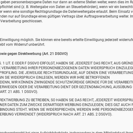
ir geben personenbezogene Daten nur dann an externe Stellen weiter, wenn dies im
erpflichtet sind (z. B. Weitergabe von Daten an Steuerbehörden), wenn wir ein berecht
der wenn eine sonstige Rechtsgrundlage die Datenweitergabe erlaubt. Beim Einsatz 
en nur auf Grundlage eines gültigen Vertrags über Auftragsverarbeitung weiter. Im
Verarbeitung geschlossen.
nwilligung möglich. Sie können eine bereits erteilte Einwilligung jederzeit widerruf
eibt vom Widerruf unberührt.
owie gegen Direktwerbung (Art. 21 DSGVO)
1 LIT. E ODER F DSGVO ERFOLGT, HABEN SIE JEDERZEIT DAS RECHT, AUS GRÜND
DIE VERARBEITUNG IHRER PERSONENBEZOGENEN DATEN WIDERSPRUCH EINZULEG
 PROFILING. DIE JEWEILIGE RECHTSGRUNDLAGE, AUF DENEN EINE VERARBEITUN
N SIE WIDERSPRUCH EINLEGEN, WERDEN WIR IHRE BETROFFENEN
 DENN, WIR KÖNNEN ZWINGENDE SCHUTZWÜRDIGE GRÜNDE FÜR DIE VERARBEI
ÜBERWIEGEN ODER DIE VERARBEITUNG DIENT DER GELTENDMACHUNG, AUSÜBUNG
. 21 ABS. 1 DSGVO).
EKTWERBUNG ZU BETREIBEN, SO HABEN SIE DAS RECHT, JEDERZEIT WIDERSPR
NER DATEN ZUM ZWECKE DERARTIGER WERBUNG EINZULEGEN; DIES GILT AUCH 
ERBINDUNG STEHT. WENN SIE WIDERSPRECHEN, WERDEN IHRE PERSONENBEZOG
RBUNG VERWENDET (WIDERSPRUCH NACH ART. 21 ABS. 2 DSGVO).