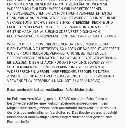
ENTNEHMEN SIE DIESER DATENSCHUTZERKLÄRUNG. WENN SIE
WIDERSPRUCH EINLEGEN, WERDEN WIR IHRE BETROFFENEN
PERSONENBEZOGENEN DATEN NICHT MEHR VERARBEITEN, ES SEI
DENN, WIR KÖNNEN ZWINGENDE SCHUTZWÜRDIGE GRÜNDE FÜR DIE
VERARBEITUNG NACHWEISEN, DIE IHRE INTERESSEN, RECHTE UND
FREIHEITEN ÜBERWIEGEN ODER DIE VERARBEITUNG DIENT DER
GELTENDMACHUNG, AUSÜBUNG ODER VERTEIDIGUNG VON
RECHTSANSPRÜCHEN (WIDERSPRUCH NACH ART. 21 ABS. 1 DSGVO).
WERDEN IHRE PERSONENBEZOGENEN DATEN VERARBEITET, UM
DIREKTWERBUNG ZU BETREIBEN, SO HABEN SIE DAS RECHT, JEDERZEIT
WIDERSPRUCH GEGEN DIE VERARBEITUNG SIE BETREFFENDER
PERSONENBEZOGENER DATEN ZUM ZWECKE DERARTIGER WERBUNG
EINZULEGEN; DIES GILT AUCH FÜR DAS PROFILING, SOWEIT ES MIT
SOLCHER DIREKTWERBUNG IN VERBINDUNG STEHT. WENN SIE
WIDERSPRECHEN, WERDEN IHRE PERSONENBEZOGENEN DATEN
ANSCHLIESSEND NICHT MEHR ZUM ZWECKE DER DIREKTWERBUNG
VERWENDET (WIDERSPRUCH NACH ART. 21 ABS. 2 DSGVO).
Beschwerde­recht bei der zuständigen Aufsichts­behörde
Im Falle von Verstößen gegen die DSGVO steht den Betroffenen ein
Beschwerderecht bei einer Aufsichtsbehörde, insbesondere in dem
Mitgliedstaat ihres gewöhnlichen Aufenthalts, ihres Arbeitsplatzes oder
des Orts des mutmaßlichen Verstoßes zu. Das Beschwerderecht besteht
unbeschadet anderweitiger verwaltungsrechtlicher oder gerichtlicher
Rechtsbehelfe.