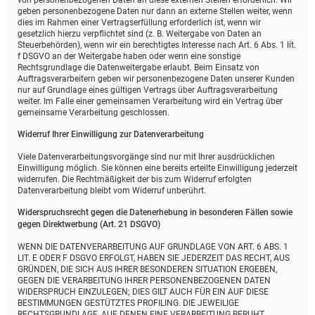
von personenbezogenen Daten an diese externen Stellen erforderlich. Wir
geben personenbezogene Daten nur dann an externe Stellen weiter, wenn
dies im Rahmen einer Vertragserfüllung erforderlich ist, wenn wir
gesetzlich hierzu verpflichtet sind (z. B. Weitergabe von Daten an
Steuerbehörden), wenn wir ein berechtigtes Interesse nach Art. 6 Abs. 1 lit.
f DSGVO an der Weitergabe haben oder wenn eine sonstige
Rechtsgrundlage die Datenweitergabe erlaubt. Beim Einsatz von
Auftragsverarbeitern geben wir personenbezogene Daten unserer Kunden
nur auf Grundlage eines gültigen Vertrags über Auftragsverarbeitung
weiter. Im Falle einer gemeinsamen Verarbeitung wird ein Vertrag über
gemeinsame Verarbeitung geschlossen.
Widerruf Ihrer Einwilligung zur Datenverarbeitung
Viele Datenverarbeitungsvorgänge sind nur mit Ihrer ausdrücklichen
Einwilligung möglich. Sie können eine bereits erteilte Einwilligung jederzeit
widerrufen. Die Rechtmäßigkeit der bis zum Widerruf erfolgten
Datenverarbeitung bleibt vom Widerruf unberührt.
Widerspruchsrecht gegen die Datenerhebung in besonderen Fällen sowie
gegen Direktwerbung (Art. 21 DSGVO)
WENN DIE DATENVERARBEITUNG AUF GRUNDLAGE VON ART. 6 ABS. 1
LIT. E ODER F DSGVO ERFOLGT, HABEN SIE JEDERZEIT DAS RECHT, AUS
GRÜNDEN, DIE SICH AUS IHRER BESONDEREN SITUATION ERGEBEN,
GEGEN DIE VERARBEITUNG IHRER PERSONENBEZOGENEN DATEN
WIDERSPRUCH EINZULEGEN; DIES GILT AUCH FÜR EIN AUF DIESE
BESTIMMUNGEN GESTÜTZTES PROFILING. DIE JEWEILIGE
RECHTSGRUNDLAGE, AUF DENEN EINE VERARBEITUNG BERUHT,