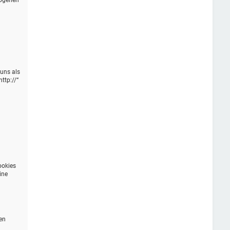
zogenen
 uns als
ttp://“
n
ookies
ine
en
n