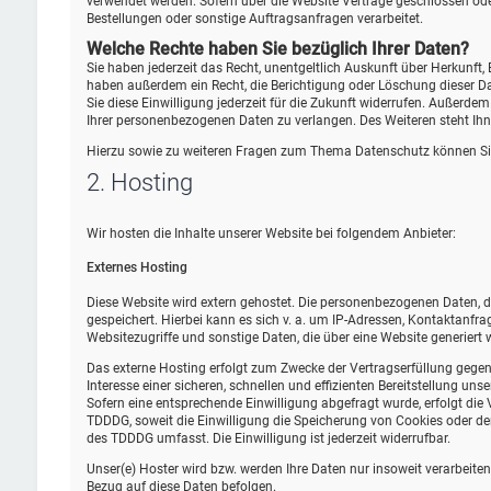
verwendet werden. Sofern über die Website Verträge geschlossen od
Bestellungen oder sonstige Auftragsanfragen verarbeitet.
Welche Rechte haben Sie bezüglich Ihrer Daten?
Sie haben jederzeit das Recht, unentgeltlich Auskunft über Herkunf
haben außerdem ein Recht, die Berichtigung oder Löschung dieser Dat
Sie diese Einwilligung jederzeit für die Zukunft widerrufen. Außer
Ihrer personenbezogenen Daten zu verlangen. Des Weiteren steht Ihn
Hierzu sowie zu weiteren Fragen zum Thema Datenschutz können Sie
2. Hosting
Wir hosten die Inhalte unserer Website bei folgendem Anbieter:
Externes Hosting
Diese Website wird extern gehostet. Die personenbezogenen Daten, di
gespeichert. Hierbei kann es sich v. a. um IP-Adressen, Kontaktan
Websitezugriffe und sonstige Daten, die über eine Website generiert 
Das externe Hosting erfolgt zum Zwecke der Vertragserfüllung gegen
Interesse einer sicheren, schnellen und effizienten Bereitstellung uns
Sofern eine entsprechende Einwilligung abgefragt wurde, erfolgt die 
TDDDG, soweit die Einwilligung die Speicherung von Cookies oder den
des TDDDG umfasst. Die Einwilligung ist jederzeit widerrufbar.
Unser(e) Hoster wird bzw. werden Ihre Daten nur insoweit verarbeiten,
Bezug auf diese Daten befolgen.