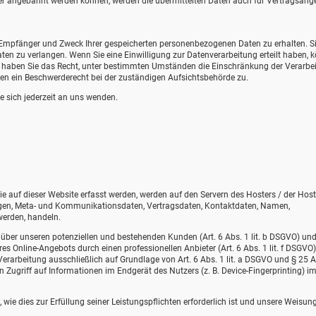
er angebahnt werden können, werden die übermittelten Daten auch für Vertragsang
t, Empfänger und Zweck Ihrer gespeicherten personenbezogenen Daten zu erhalten. S
en zu verlangen. Wenn Sie eine Einwilligung zur Datenverarbeitung erteilt haben, 
dem haben Sie das Recht, unter bestimmten Umständen die Einschränkung der Verarbe
en ein Beschwerderecht bei der zuständigen Aufsichtsbehörde zu.
 sich jederzeit an uns wenden.
e auf dieser Website erfasst werden, werden auf den Servern des Hosters / der Host
fragen, Meta- und Kommunikationsdaten, Vertragsdaten, Kontaktdaten, Namen,
werden, handeln.
über unseren potenziellen und bestehenden Kunden (Art. 6 Abs. 1 lit. b DSGVO) un
eres Online-Angebots durch einen professionellen Anbieter (Art. 6 Abs. 1 lit. f DSGVO)
Verarbeitung ausschließlich auf Grundlage von Art. 6 Abs. 1 lit. a DSGVO und § 25 A
 Zugriff auf Informationen im Endgerät des Nutzers (z. B. Device-Fingerprinting) i
 wie dies zur Erfüllung seiner Leistungspflichten erforderlich ist und unsere Weisun