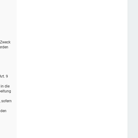
r Zweck
erden
rt. 9
in die
beitung
, sofern
 den