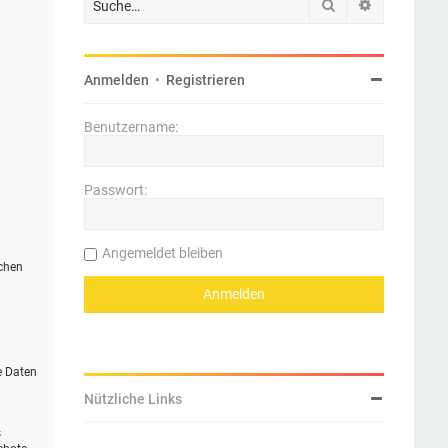
Suche
Erweiterte 
Anmelden
•
Registrieren
Benutzername:
Passwort:
Angemeldet bleiben
ichen
e Daten
Nützliche Links
s