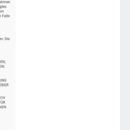
 Rahmen
igtes
von
 Falle
en. Die
EN,
EN;
G
TUNG
 ODER
UCH
FÜR
ENEN