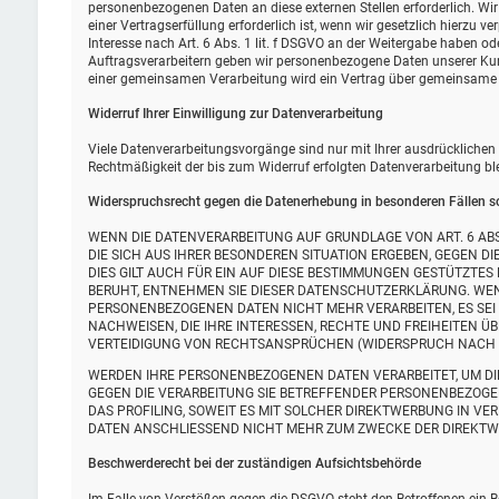
personenbezogenen Daten an diese externen Stellen erforderlich. W
einer Vertragserfüllung erforderlich ist, wenn wir gesetzlich hierzu v
Interesse nach Art. 6 Abs. 1 lit. f DSGVO an der Weitergabe haben o
Auftragsverarbeitern geben wir personenbezogene Daten unserer Kund
einer gemeinsamen Verarbeitung wird ein Vertrag über gemeinsame 
Widerruf Ihrer Einwilligung zur Datenverarbeitung
Viele Datenverarbeitungsvorgänge sind nur mit Ihrer ausdrücklichen Ei
Rechtmäßigkeit der bis zum Widerruf erfolgten Datenverarbeitung bl
Widerspruchsrecht gegen die Datenerhebung in besonderen Fällen s
WENN DIE DATENVERARBEITUNG AUF GRUNDLAGE VON ART. 6 ABS. 
DIE SICH AUS IHRER BESONDEREN SITUATION ERGEBEN, GEGEN 
DIES GILT AUCH FÜR EIN AUF DIESE BESTIMMUNGEN GESTÜTZTES
BERUHT, ENTNEHMEN SIE DIESER DATENSCHUTZERKLÄRUNG. WEN
PERSONENBEZOGENEN DATEN NICHT MEHR VERARBEITEN, ES SEI
NACHWEISEN, DIE IHRE INTERESSEN, RECHTE UND FREIHEITEN 
VERTEIDIGUNG VON RECHTSANSPRÜCHEN (WIDERSPRUCH NACH ART
WERDEN IHRE PERSONENBEZOGENEN DATEN VERARBEITET, UM DIR
GEGEN DIE VERARBEITUNG SIE BETREFFENDER PERSONENBEZOGE
DAS PROFILING, SOWEIT ES MIT SOLCHER DIREKTWERBUNG IN V
DATEN ANSCHLIESSEND NICHT MEHR ZUM ZWECKE DER DIREKTWE
Beschwerde­recht bei der zuständigen Aufsichts­behörde