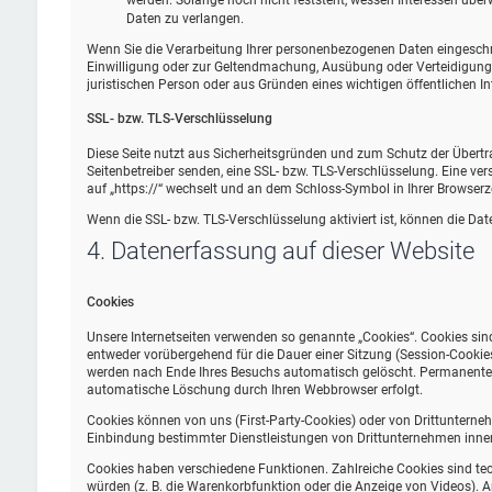
werden. Solange noch nicht feststeht, wessen Interessen übe
Daten zu verlangen.
Wenn Sie die Verarbeitung Ihrer personenbezogenen Daten eingeschrä
Einwilligung oder zur Geltendmachung, Ausübung oder Verteidigung
juristischen Person oder aus Gründen eines wichtigen öffentlichen In
SSL- bzw. TLS-Verschlüsselung
Diese Seite nutzt aus Sicherheitsgründen und zum Schutz der Übertrag
Seitenbetreiber senden, eine SSL- bzw. TLS-Verschlüsselung. Eine ver
auf „https://“ wechselt und an dem Schloss-Symbol in Ihrer Browserze
Wenn die SSL- bzw. TLS-Verschlüsselung aktiviert ist, können die Date
4. Datenerfassung auf dieser Website
Cookies
Unsere Internetseiten verwenden so genannte „Cookies“. Cookies sin
entweder vorübergehend für die Dauer einer Sitzung (Session-Cookie
werden nach Ende Ihres Besuchs automatisch gelöscht. Permanente Co
automatische Löschung durch Ihren Webbrowser erfolgt.
Cookies können von uns (First-Party-Cookies) oder von Drittunterne
Einbindung bestimmter Dienstleistungen von Drittunternehmen inner
Cookies haben verschiedene Funktionen. Zahlreiche Cookies sind te
würden (z. B. die Warenkorbfunktion oder die Anzeige von Videos).