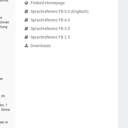
ebote,
Firebird-Homepage
Sprachreferenz FB 5.0 (Englisch)
ie
Sprachreferenz FB 4.0
können
itung
Sprachreferenz FB 3.0
Sprachreferenz FB 2.5
Downloads
er
d im
.
bs. 1
m Sinne
gen in