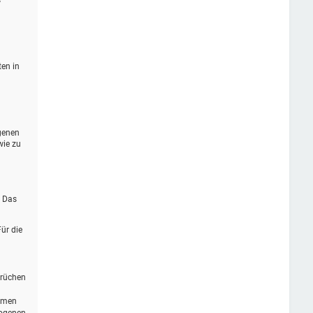
s
ten in
genen
wie zu
. Das
ür die
prüchen
ommen