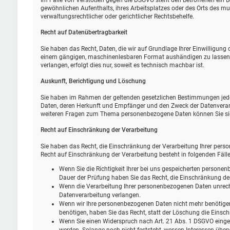
Im Falle von Verstößen gegen die DSGVO steht den Betroffenen ein B
gewöhnlichen Aufenthalts, ihres Arbeitsplatzes oder des Orts des 
verwaltungsrechtlicher oder gerichtlicher Rechtsbehelfe.
Recht auf Daten­übertrag­barkeit
Sie haben das Recht, Daten, die wir auf Grundlage Ihrer Einwilligung o
einem gängigen, maschinenlesbaren Format aushändigen zu lassen. S
verlangen, erfolgt dies nur, soweit es technisch machbar ist.
Auskunft, Berichtigung und Löschung
Sie haben im Rahmen der geltenden gesetzlichen Bestimmungen jeder
Daten, deren Herkunft und Empfänger und den Zweck der Datenverarb
weiteren Fragen zum Thema personenbezogene Daten können Sie sic
Recht auf Einschränkung der Verarbeitung
Sie haben das Recht, die Einschränkung der Verarbeitung Ihrer pers
Recht auf Einschränkung der Verarbeitung besteht in folgenden Fälle
Wenn Sie die Richtigkeit Ihrer bei uns gespeicherten personenb
Dauer der Prüfung haben Sie das Recht, die Einschränkung de
Wenn die Verarbeitung Ihrer personenbezogenen Daten unrech
Datenverarbeitung verlangen.
Wenn wir Ihre personenbezogenen Daten nicht mehr benötige
benötigen, haben Sie das Recht, statt der Löschung die Eins
Wenn Sie einen Widerspruch nach Art. 21 Abs. 1 DSGVO eing