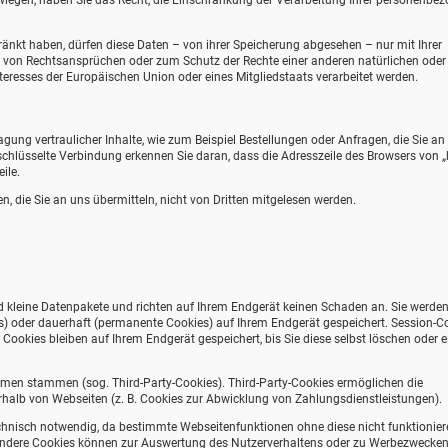
rwiegen, haben Sie das Recht, die Einschränkung der Verarbeitung Ihrer personenbe
nkt haben, dürfen diese Daten – von ihrer Speicherung abgesehen – nur mit Ihrer
 von Rechtsansprüchen oder zum Schutz der Rechte einer anderen natürlichen oder
teresses der Europäischen Union oder eines Mitgliedstaats verarbeitet werden.
ung vertraulicher Inhalte, wie zum Beispiel Bestellungen oder Anfragen, die Sie an
schlüsselte Verbindung erkennen Sie daran, dass die Adresszeile des Browsers von „h
ile.
n, die Sie an uns übermitteln, nicht von Dritten mitgelesen werden.
d kleine Datenpakete und richten auf Ihrem Endgerät keinen Schaden an. Sie werde
s) oder dauerhaft (permanente Cookies) auf Ihrem Endgerät gespeichert. Session-C
okies bleiben auf Ihrem Endgerät gespeichert, bis Sie diese selbst löschen oder e
hmen stammen (sog. Third-Party-Cookies). Third-Party-Cookies ermöglichen die
halb von Webseiten (z. B. Cookies zur Abwicklung von Zahlungsdienstleistungen).
chnisch notwendig, da bestimmte Webseitenfunktionen ohne diese nicht funktionier
 Andere Cookies können zur Auswertung des Nutzerverhaltens oder zu Werbezwecke