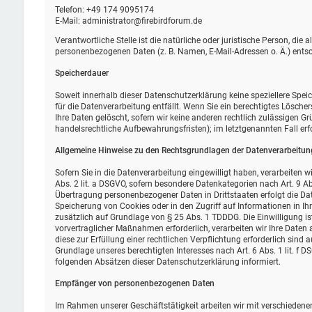
Telefon: +49 174 9095174
E-Mail: administrator@firebirdforum.de
Verantwortliche Stelle ist die natürliche oder juristische Person, di
personenbezogenen Daten (z. B. Namen, E-Mail-Adressen o. Ä.) entsc
Speicherdauer
Soweit innerhalb dieser Datenschutzerklärung keine speziellere Spe
für die Datenverarbeitung entfällt. Wenn Sie ein berechtigtes Lösch
Ihre Daten gelöscht, sofern wir keine anderen rechtlich zulässigen G
handelsrechtliche Aufbewahrungsfristen); im letztgenannten Fall erf
Allgemeine Hinweise zu den Rechtsgrundlagen der Datenverarbeitung
Sofern Sie in die Datenverarbeitung eingewilligt haben, verarbeiten 
Abs. 2 lit. a DSGVO, sofern besondere Datenkategorien nach Art. 9 Ab
Übertragung personenbezogener Daten in Drittstaaten erfolgt die Dat
Speicherung von Cookies oder in den Zugriff auf Informationen in Ihr 
zusätzlich auf Grundlage von § 25 Abs. 1 TDDDG. Die Einwilligung ist
vorvertraglicher Maßnahmen erforderlich, verarbeiten wir Ihre Daten a
diese zur Erfüllung einer rechtlichen Verpflichtung erforderlich sind 
Grundlage unseres berechtigten Interesses nach Art. 6 Abs. 1 lit. f D
folgenden Absätzen dieser Datenschutzerklärung informiert.
Empfänger von personenbezogenen Daten
Im Rahmen unserer Geschäftstätigkeit arbeiten wir mit verschiedene