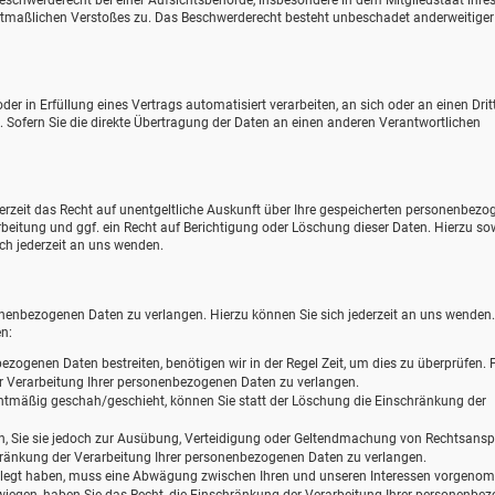
eschwerderecht bei einer Aufsichtsbehörde, insbesondere in dem Mitgliedstaat ihre
mutmaßlichen Verstoßes zu. Das Beschwerderecht besteht unbeschadet anderweitiger
der in Erfüllung eines Vertrags automatisiert verarbeiten, an sich oder an einen Drit
ofern Sie die direkte Übertragung der Daten an einen anderen Verantwortlichen
zeit das Recht auf unentgeltliche Auskunft über Ihre gespeicherten personenbezo
eitung und ggf. ein Recht auf Berichtigung oder Löschung dieser Daten. Hierzu so
h jederzeit an uns wenden.
onenbezogenen Daten zu verlangen. Hierzu können Sie sich jederzeit an uns wenden
n:
ezogenen Daten bestreiten, benötigen wir in der Regel Zeit, um dies zu überprüfen. F
r Verarbeitung Ihrer personenbezogenen Daten zu verlangen.
tmäßig geschah/geschieht, können Sie statt der Löschung die Einschränkung der
n, Sie sie jedoch zur Ausübung, Verteidigung oder Geltendmachung von Rechtsans
chränkung der Verarbeitung Ihrer personenbezogenen Daten zu verlangen.
elegt haben, muss eine Abwägung zwischen Ihren und unseren Interessen vorgen