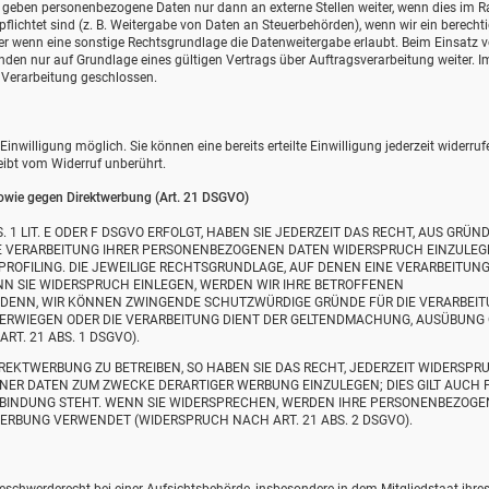
ir geben personenbezogene Daten nur dann an externe Stellen weiter, wenn dies im
erpflichtet sind (z. B. Weitergabe von Daten an Steuerbehörden), wenn wir ein berecht
der wenn eine sonstige Rechtsgrundlage die Datenweitergabe erlaubt. Beim Einsatz 
en nur auf Grundlage eines gültigen Vertrags über Auftragsverarbeitung weiter. Im
Verarbeitung geschlossen.
nwilligung möglich. Sie können eine bereits erteilte Einwilligung jederzeit widerruf
eibt vom Widerruf unberührt.
owie gegen Direktwerbung (Art. 21 DSGVO)
1 LIT. E ODER F DSGVO ERFOLGT, HABEN SIE JEDERZEIT DAS RECHT, AUS GRÜND
DIE VERARBEITUNG IHRER PERSONENBEZOGENEN DATEN WIDERSPRUCH EINZULEG
 PROFILING. DIE JEWEILIGE RECHTSGRUNDLAGE, AUF DENEN EINE VERARBEITUN
N SIE WIDERSPRUCH EINLEGEN, WERDEN WIR IHRE BETROFFENEN
 DENN, WIR KÖNNEN ZWINGENDE SCHUTZWÜRDIGE GRÜNDE FÜR DIE VERARBEI
ÜBERWIEGEN ODER DIE VERARBEITUNG DIENT DER GELTENDMACHUNG, AUSÜBUNG
. 21 ABS. 1 DSGVO).
EKTWERBUNG ZU BETREIBEN, SO HABEN SIE DAS RECHT, JEDERZEIT WIDERSPR
NER DATEN ZUM ZWECKE DERARTIGER WERBUNG EINZULEGEN; DIES GILT AUCH 
ERBINDUNG STEHT. WENN SIE WIDERSPRECHEN, WERDEN IHRE PERSONENBEZOG
RBUNG VERWENDET (WIDERSPRUCH NACH ART. 21 ABS. 2 DSGVO).