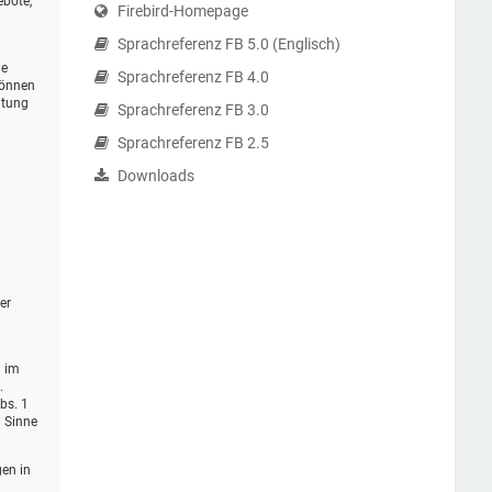
ebote,
Firebird-Homepage
Sprachreferenz FB 5.0 (Englisch)
ie
Sprachreferenz FB 4.0
können
itung
Sprachreferenz FB 3.0
Sprachreferenz FB 2.5
Downloads
er
d im
.
bs. 1
m Sinne
gen in