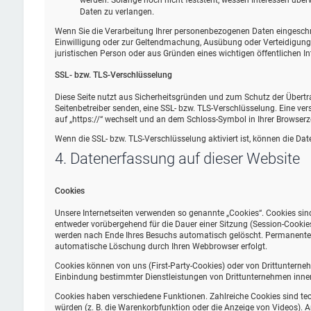
werden. Solange noch nicht feststeht, wessen Interessen übe
Daten zu verlangen.
Wenn Sie die Verarbeitung Ihrer personenbezogenen Daten eingeschrä
Einwilligung oder zur Geltendmachung, Ausübung oder Verteidigung
juristischen Person oder aus Gründen eines wichtigen öffentlichen In
SSL- bzw. TLS-Verschlüsselung
Diese Seite nutzt aus Sicherheitsgründen und zum Schutz der Übertrag
Seitenbetreiber senden, eine SSL- bzw. TLS-Verschlüsselung. Eine ver
auf „https://“ wechselt und an dem Schloss-Symbol in Ihrer Browserze
Wenn die SSL- bzw. TLS-Verschlüsselung aktiviert ist, können die Date
4. Datenerfassung auf dieser Website
Cookies
Unsere Internetseiten verwenden so genannte „Cookies“. Cookies sin
entweder vorübergehend für die Dauer einer Sitzung (Session-Cookie
werden nach Ende Ihres Besuchs automatisch gelöscht. Permanente Co
automatische Löschung durch Ihren Webbrowser erfolgt.
Cookies können von uns (First-Party-Cookies) oder von Drittunterne
Einbindung bestimmter Dienstleistungen von Drittunternehmen inner
Cookies haben verschiedene Funktionen. Zahlreiche Cookies sind te
würden (z. B. die Warenkorbfunktion oder die Anzeige von Videos).