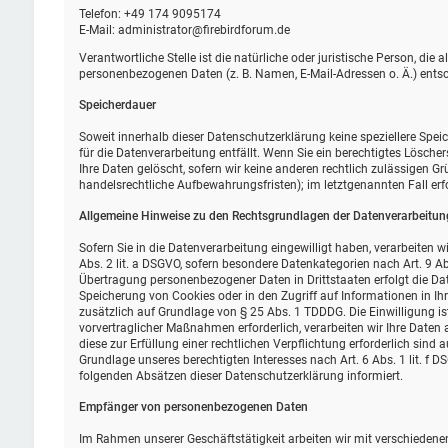
Telefon: +49 174 9095174
E-Mail: administrator@firebirdforum.de
Verantwortliche Stelle ist die natürliche oder juristische Person, di
personenbezogenen Daten (z. B. Namen, E-Mail-Adressen o. Ä.) entsc
Speicherdauer
Soweit innerhalb dieser Datenschutzerklärung keine speziellere Spe
für die Datenverarbeitung entfällt. Wenn Sie ein berechtigtes Lösch
Ihre Daten gelöscht, sofern wir keine anderen rechtlich zulässigen G
handelsrechtliche Aufbewahrungsfristen); im letztgenannten Fall erf
Allgemeine Hinweise zu den Rechtsgrundlagen der Datenverarbeitung
Sofern Sie in die Datenverarbeitung eingewilligt haben, verarbeiten 
Abs. 2 lit. a DSGVO, sofern besondere Datenkategorien nach Art. 9 Ab
Übertragung personenbezogener Daten in Drittstaaten erfolgt die Dat
Speicherung von Cookies oder in den Zugriff auf Informationen in Ihr 
zusätzlich auf Grundlage von § 25 Abs. 1 TDDDG. Die Einwilligung ist
vorvertraglicher Maßnahmen erforderlich, verarbeiten wir Ihre Daten a
diese zur Erfüllung einer rechtlichen Verpflichtung erforderlich sind 
Grundlage unseres berechtigten Interesses nach Art. 6 Abs. 1 lit. f D
folgenden Absätzen dieser Datenschutzerklärung informiert.
Empfänger von personenbezogenen Daten
Im Rahmen unserer Geschäftstätigkeit arbeiten wir mit verschiedene