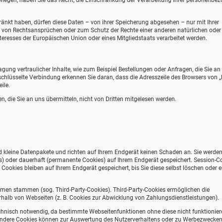
rwiegen, haben Sie das Recht, die Einschränkung der Verarbeitung Ihrer personenbe
nkt haben, dürfen diese Daten – von ihrer Speicherung abgesehen – nur mit Ihrer
 von Rechtsansprüchen oder zum Schutz der Rechte einer anderen natürlichen oder
teresses der Europäischen Union oder eines Mitgliedstaats verarbeitet werden.
ung vertraulicher Inhalte, wie zum Beispiel Bestellungen oder Anfragen, die Sie an
schlüsselte Verbindung erkennen Sie daran, dass die Adresszeile des Browsers von „h
ile.
n, die Sie an uns übermitteln, nicht von Dritten mitgelesen werden.
d kleine Datenpakete und richten auf Ihrem Endgerät keinen Schaden an. Sie werde
s) oder dauerhaft (permanente Cookies) auf Ihrem Endgerät gespeichert. Session-C
okies bleiben auf Ihrem Endgerät gespeichert, bis Sie diese selbst löschen oder e
hmen stammen (sog. Third-Party-Cookies). Third-Party-Cookies ermöglichen die
halb von Webseiten (z. B. Cookies zur Abwicklung von Zahlungsdienstleistungen).
chnisch notwendig, da bestimmte Webseitenfunktionen ohne diese nicht funktionier
 Andere Cookies können zur Auswertung des Nutzerverhaltens oder zu Werbezwecke