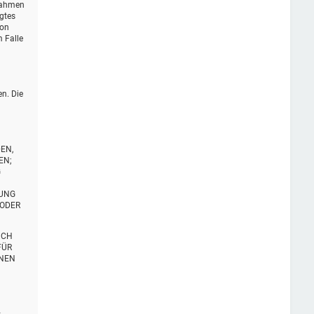
 Rahmen
igtes
von
 Falle
en. Die
EN,
EN;
G
TUNG
 ODER
UCH
FÜR
ENEN