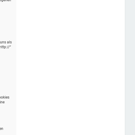
zogenen
 uns als
ttp://“
n
ookies
ine
en
n