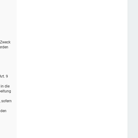
r Zweck
erden
rt. 9
in die
beitung
, sofern
 den