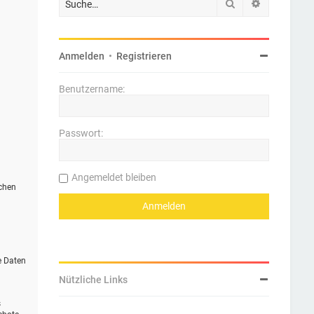
Suche
Erweiterte 
Anmelden
•
Registrieren
Benutzername:
Passwort:
Angemeldet bleiben
ichen
e Daten
Nützliche Links
s