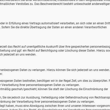
eschwerderecht bei einer Aufsichtsbehörde, insbesondere in dem Mitgliedstaat ihre
mutmaßlichen Verstoßes zu. Das Beschwerderecht besteht unbeschadet anderweitiger
der in Erfüllung eines Vertrags automatisiert verarbeiten, an sich oder an einen Drit
ofern Sie die direkte Übertragung der Daten an einen anderen Verantwortlichen
zeit das Recht auf unentgeltliche Auskunft über Ihre gespeicherten personenbezo
eitung und ggf. ein Recht auf Berichtigung oder Löschung dieser Daten. Hierzu so
h jederzeit an uns wenden.
onenbezogenen Daten zu verlangen. Hierzu können Sie sich jederzeit an uns wenden
n:
ezogenen Daten bestreiten, benötigen wir in der Regel Zeit, um dies zu überprüfen. F
r Verarbeitung Ihrer personenbezogenen Daten zu verlangen.
tmäßig geschah/geschieht, können Sie statt der Löschung die Einschränkung der
n, Sie sie jedoch zur Ausübung, Verteidigung oder Geltendmachung von Rechtsans
chränkung der Verarbeitung Ihrer personenbezogenen Daten zu verlangen.
elegt haben, muss eine Abwägung zwischen Ihren und unseren Interessen vorgen