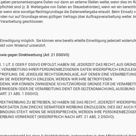
ir geben personenbezogene Daten nur dann an externe Stellen weiter, wenn dies im
erpflichtet sind (z. B. Weitergabe von Daten an Steuerbehörden), wenn wir ein berecht
der wenn eine sonstige Rechtsgrundlage die Datenweitergabe erlaubt. Beim Einsatz 
en nur auf Grundlage eines gültigen Vertrags über Auftragsverarbeitung weiter. Im
Verarbeitung geschlossen.
nwilligung möglich. Sie können eine bereits erteilte Einwilligung jederzeit widerruf
eibt vom Widerruf unberührt.
owie gegen Direktwerbung (Art. 21 DSGVO)
1 LIT. E ODER F DSGVO ERFOLGT, HABEN SIE JEDERZEIT DAS RECHT, AUS GRÜND
DIE VERARBEITUNG IHRER PERSONENBEZOGENEN DATEN WIDERSPRUCH EINZULEG
 PROFILING. DIE JEWEILIGE RECHTSGRUNDLAGE, AUF DENEN EINE VERARBEITUN
N SIE WIDERSPRUCH EINLEGEN, WERDEN WIR IHRE BETROFFENEN
 DENN, WIR KÖNNEN ZWINGENDE SCHUTZWÜRDIGE GRÜNDE FÜR DIE VERARBEI
ÜBERWIEGEN ODER DIE VERARBEITUNG DIENT DER GELTENDMACHUNG, AUSÜBUNG
. 21 ABS. 1 DSGVO).
EKTWERBUNG ZU BETREIBEN, SO HABEN SIE DAS RECHT, JEDERZEIT WIDERSPR
NER DATEN ZUM ZWECKE DERARTIGER WERBUNG EINZULEGEN; DIES GILT AUCH 
ERBINDUNG STEHT. WENN SIE WIDERSPRECHEN, WERDEN IHRE PERSONENBEZOG
RBUNG VERWENDET (WIDERSPRUCH NACH ART. 21 ABS. 2 DSGVO).