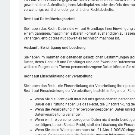
Im Falle von Verstößen gegen die DSGVO steht den Betroffenen ein B
gewöhnlichen Aufenthalts, ihres Arbeitsplatzes oder des Orts des 
verwaltungsrechtlicher oder gerichtlicher Rechtsbehelfe.
Recht auf Daten­übertrag­barkeit
Sie haben das Recht, Daten, die wir auf Grundlage Ihrer Einwilligung o
einem gängigen, maschinenlesbaren Format aushändigen zu lassen. S
verlangen, erfolgt dies nur, soweit es technisch machbar ist.
Auskunft, Berichtigung und Löschung
Sie haben im Rahmen der geltenden gesetzlichen Bestimmungen jeder
Daten, deren Herkunft und Empfänger und den Zweck der Datenverarb
weiteren Fragen zum Thema personenbezogene Daten können Sie sic
Recht auf Einschränkung der Verarbeitung
Sie haben das Recht, die Einschränkung der Verarbeitung Ihrer pers
Recht auf Einschränkung der Verarbeitung besteht in folgenden Fälle
Wenn Sie die Richtigkeit Ihrer bei uns gespeicherten personenb
Dauer der Prüfung haben Sie das Recht, die Einschränkung de
Wenn die Verarbeitung Ihrer personenbezogenen Daten unrech
Datenverarbeitung verlangen.
Wenn wir Ihre personenbezogenen Daten nicht mehr benötige
benötigen, haben Sie das Recht, statt der Löschung die Eins
Wenn Sie einen Widerspruch nach Art. 21 Abs. 1 DSGVO eing