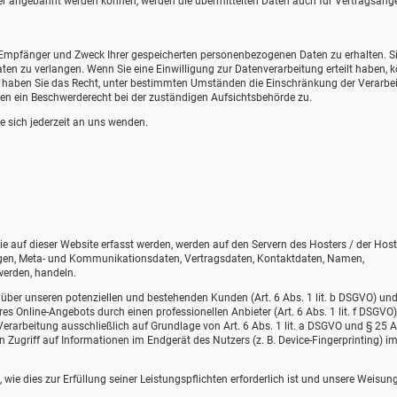
er angebahnt werden können, werden die übermittelten Daten auch für Vertragsang
t, Empfänger und Zweck Ihrer gespeicherten personenbezogenen Daten zu erhalten. S
en zu verlangen. Wenn Sie eine Einwilligung zur Datenverarbeitung erteilt haben, 
dem haben Sie das Recht, unter bestimmten Umständen die Einschränkung der Verarbe
en ein Beschwerderecht bei der zuständigen Aufsichtsbehörde zu.
 sich jederzeit an uns wenden.
e auf dieser Website erfasst werden, werden auf den Servern des Hosters / der Host
fragen, Meta- und Kommunikationsdaten, Vertragsdaten, Kontaktdaten, Namen,
werden, handeln.
über unseren potenziellen und bestehenden Kunden (Art. 6 Abs. 1 lit. b DSGVO) un
eres Online-Angebots durch einen professionellen Anbieter (Art. 6 Abs. 1 lit. f DSGVO)
Verarbeitung ausschließlich auf Grundlage von Art. 6 Abs. 1 lit. a DSGVO und § 25 A
 Zugriff auf Informationen im Endgerät des Nutzers (z. B. Device-Fingerprinting) i
 wie dies zur Erfüllung seiner Leistungspflichten erforderlich ist und unsere Weisun