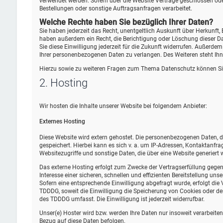
verwendet werden. Sofern über die Website Verträge geschlossen od
Bestellungen oder sonstige Auftragsanfragen verarbeitet.
Welche Rechte haben Sie bezüglich Ihrer Daten?
Sie haben jederzeit das Recht, unentgeltlich Auskunft über Herkunf
haben außerdem ein Recht, die Berichtigung oder Löschung dieser Dat
Sie diese Einwilligung jederzeit für die Zukunft widerrufen. Außer
Ihrer personenbezogenen Daten zu verlangen. Des Weiteren steht Ihn
Hierzu sowie zu weiteren Fragen zum Thema Datenschutz können Sie
2. Hosting
Wir hosten die Inhalte unserer Website bei folgendem Anbieter:
Externes Hosting
Diese Website wird extern gehostet. Die personenbezogenen Daten, di
gespeichert. Hierbei kann es sich v. a. um IP-Adressen, Kontaktan
Websitezugriffe und sonstige Daten, die über eine Website generiert 
Das externe Hosting erfolgt zum Zwecke der Vertragserfüllung gegen
Interesse einer sicheren, schnellen und effizienten Bereitstellung uns
Sofern eine entsprechende Einwilligung abgefragt wurde, erfolgt die 
TDDDG, soweit die Einwilligung die Speicherung von Cookies oder den
des TDDDG umfasst. Die Einwilligung ist jederzeit widerrufbar.
Unser(e) Hoster wird bzw. werden Ihre Daten nur insoweit verarbeiten,
Bezug auf diese Daten befolgen.