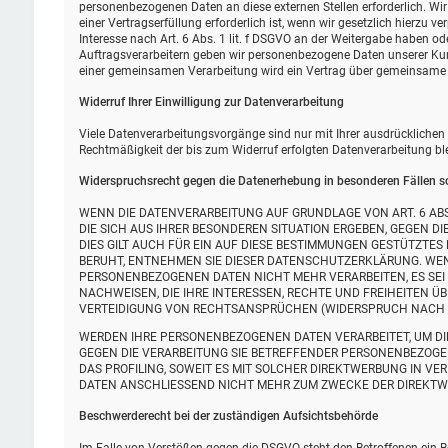
personenbezogenen Daten an diese externen Stellen erforderlich. W
einer Vertragserfüllung erforderlich ist, wenn wir gesetzlich hierzu v
Interesse nach Art. 6 Abs. 1 lit. f DSGVO an der Weitergabe haben o
Auftragsverarbeitern geben wir personenbezogene Daten unserer Kund
einer gemeinsamen Verarbeitung wird ein Vertrag über gemeinsame 
Widerruf Ihrer Einwilligung zur Datenverarbeitung
Viele Datenverarbeitungsvorgänge sind nur mit Ihrer ausdrücklichen Ei
Rechtmäßigkeit der bis zum Widerruf erfolgten Datenverarbeitung bl
Widerspruchsrecht gegen die Datenerhebung in besonderen Fällen s
WENN DIE DATENVERARBEITUNG AUF GRUNDLAGE VON ART. 6 ABS. 
DIE SICH AUS IHRER BESONDEREN SITUATION ERGEBEN, GEGEN 
DIES GILT AUCH FÜR EIN AUF DIESE BESTIMMUNGEN GESTÜTZTES
BERUHT, ENTNEHMEN SIE DIESER DATENSCHUTZERKLÄRUNG. WEN
PERSONENBEZOGENEN DATEN NICHT MEHR VERARBEITEN, ES SEI
NACHWEISEN, DIE IHRE INTERESSEN, RECHTE UND FREIHEITEN 
VERTEIDIGUNG VON RECHTSANSPRÜCHEN (WIDERSPRUCH NACH ART
WERDEN IHRE PERSONENBEZOGENEN DATEN VERARBEITET, UM DIR
GEGEN DIE VERARBEITUNG SIE BETREFFENDER PERSONENBEZOGE
DAS PROFILING, SOWEIT ES MIT SOLCHER DIREKTWERBUNG IN V
DATEN ANSCHLIESSEND NICHT MEHR ZUM ZWECKE DER DIREKTWE
Beschwerde­recht bei der zuständigen Aufsichts­behörde