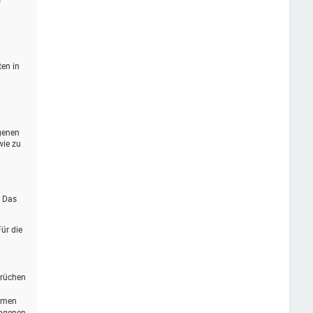
s
ten in
genen
wie zu
. Das
ür die
prüchen
ommen