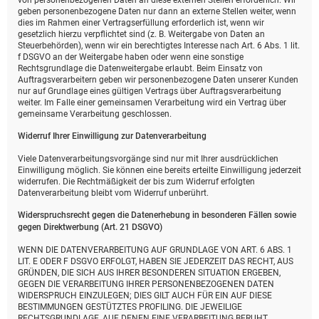
von personenbezogenen Daten an diese externen Stellen erforderlich. Wir
geben personenbezogene Daten nur dann an externe Stellen weiter, wenn
dies im Rahmen einer Vertragserfüllung erforderlich ist, wenn wir
gesetzlich hierzu verpflichtet sind (z. B. Weitergabe von Daten an
Steuerbehörden), wenn wir ein berechtigtes Interesse nach Art. 6 Abs. 1 lit.
f DSGVO an der Weitergabe haben oder wenn eine sonstige
Rechtsgrundlage die Datenweitergabe erlaubt. Beim Einsatz von
Auftragsverarbeitern geben wir personenbezogene Daten unserer Kunden
nur auf Grundlage eines gültigen Vertrags über Auftragsverarbeitung
weiter. Im Falle einer gemeinsamen Verarbeitung wird ein Vertrag über
gemeinsame Verarbeitung geschlossen.
Widerruf Ihrer Einwilligung zur Datenverarbeitung
Viele Datenverarbeitungsvorgänge sind nur mit Ihrer ausdrücklichen
Einwilligung möglich. Sie können eine bereits erteilte Einwilligung jederzeit
widerrufen. Die Rechtmäßigkeit der bis zum Widerruf erfolgten
Datenverarbeitung bleibt vom Widerruf unberührt.
Widerspruchsrecht gegen die Datenerhebung in besonderen Fällen sowie
gegen Direktwerbung (Art. 21 DSGVO)
WENN DIE DATENVERARBEITUNG AUF GRUNDLAGE VON ART. 6 ABS. 1
LIT. E ODER F DSGVO ERFOLGT, HABEN SIE JEDERZEIT DAS RECHT, AUS
GRÜNDEN, DIE SICH AUS IHRER BESONDEREN SITUATION ERGEBEN,
GEGEN DIE VERARBEITUNG IHRER PERSONENBEZOGENEN DATEN
WIDERSPRUCH EINZULEGEN; DIES GILT AUCH FÜR EIN AUF DIESE
BESTIMMUNGEN GESTÜTZTES PROFILING. DIE JEWEILIGE
RECHTSGRUNDLAGE, AUF DENEN EINE VERARBEITUNG BERUHT,