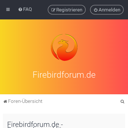
FAQ
Registrieren
Anmelden
Firebirdforum.de
S
Foren-Übersicht
u
c
Firebirdforum.de -
h