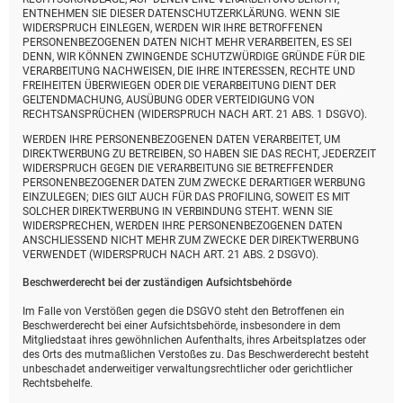
ENTNEHMEN SIE DIESER DATENSCHUTZERKLÄRUNG. WENN SIE
WIDERSPRUCH EINLEGEN, WERDEN WIR IHRE BETROFFENEN
PERSONENBEZOGENEN DATEN NICHT MEHR VERARBEITEN, ES SEI
DENN, WIR KÖNNEN ZWINGENDE SCHUTZWÜRDIGE GRÜNDE FÜR DIE
VERARBEITUNG NACHWEISEN, DIE IHRE INTERESSEN, RECHTE UND
FREIHEITEN ÜBERWIEGEN ODER DIE VERARBEITUNG DIENT DER
GELTENDMACHUNG, AUSÜBUNG ODER VERTEIDIGUNG VON
RECHTSANSPRÜCHEN (WIDERSPRUCH NACH ART. 21 ABS. 1 DSGVO).
WERDEN IHRE PERSONENBEZOGENEN DATEN VERARBEITET, UM
DIREKTWERBUNG ZU BETREIBEN, SO HABEN SIE DAS RECHT, JEDERZEIT
WIDERSPRUCH GEGEN DIE VERARBEITUNG SIE BETREFFENDER
PERSONENBEZOGENER DATEN ZUM ZWECKE DERARTIGER WERBUNG
EINZULEGEN; DIES GILT AUCH FÜR DAS PROFILING, SOWEIT ES MIT
SOLCHER DIREKTWERBUNG IN VERBINDUNG STEHT. WENN SIE
WIDERSPRECHEN, WERDEN IHRE PERSONENBEZOGENEN DATEN
ANSCHLIESSEND NICHT MEHR ZUM ZWECKE DER DIREKTWERBUNG
VERWENDET (WIDERSPRUCH NACH ART. 21 ABS. 2 DSGVO).
Beschwerde­recht bei der zuständigen Aufsichts­behörde
Im Falle von Verstößen gegen die DSGVO steht den Betroffenen ein
Beschwerderecht bei einer Aufsichtsbehörde, insbesondere in dem
Mitgliedstaat ihres gewöhnlichen Aufenthalts, ihres Arbeitsplatzes oder
des Orts des mutmaßlichen Verstoßes zu. Das Beschwerderecht besteht
unbeschadet anderweitiger verwaltungsrechtlicher oder gerichtlicher
Rechtsbehelfe.