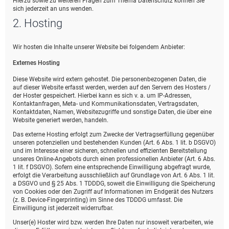
Hierzu sowie zu weiteren Fragen zum Thema Datenschutz können Sie
sich jederzeit an uns wenden.
2. Hosting
Wir hosten die Inhalte unserer Website bei folgendem Anbieter:
Externes Hosting
Diese Website wird extern gehostet. Die personenbezogenen Daten, die
auf dieser Website erfasst werden, werden auf den Servern des Hosters /
der Hoster gespeichert. Hierbei kann es sich v. a. um IP-Adressen,
Kontaktanfragen, Meta- und Kommunikationsdaten, Vertragsdaten,
Kontaktdaten, Namen, Websitezugriffe und sonstige Daten, die über eine
Website generiert werden, handeln.
Das externe Hosting erfolgt zum Zwecke der Vertragserfüllung gegenüber
unseren potenziellen und bestehenden Kunden (Art. 6 Abs. 1 lit. b DSGVO)
und im Interesse einer sicheren, schnellen und effizienten Bereitstellung
unseres Online-Angebots durch einen professionellen Anbieter (Art. 6 Abs.
1 lit. f DSGVO). Sofern eine entsprechende Einwilligung abgefragt wurde,
erfolgt die Verarbeitung ausschließlich auf Grundlage von Art. 6 Abs. 1 lit.
a DSGVO und § 25 Abs. 1 TDDDG, soweit die Einwilligung die Speicherung
von Cookies oder den Zugriff auf Informationen im Endgerät des Nutzers
(z. B. Device-Fingerprinting) im Sinne des TDDDG umfasst. Die
Einwilligung ist jederzeit widerrufbar.
Unser(e) Hoster wird bzw. werden Ihre Daten nur insoweit verarbeiten, wie