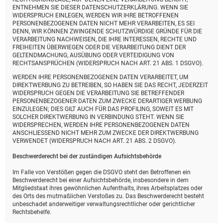
ENTNEHMEN SIE DIESER DATENSCHUTZERKLÄRUNG. WENN SIE
WIDERSPRUCH EINLEGEN, WERDEN WIR IHRE BETROFFENEN
PERSONENBEZOGENEN DATEN NICHT MEHR VERARBEITEN, ES SEI
DENN, WIR KÖNNEN ZWINGENDE SCHUTZWÜRDIGE GRÜNDE FÜR DIE
VERARBEITUNG NACHWEISEN, DIE IHRE INTERESSEN, RECHTE UND
FREIHEITEN ÜBERWIEGEN ODER DIE VERARBEITUNG DIENT DER
GELTENDMACHUNG, AUSÜBUNG ODER VERTEIDIGUNG VON
RECHTSANSPRÜCHEN (WIDERSPRUCH NACH ART. 21 ABS. 1 DSGVO).
WERDEN IHRE PERSONENBEZOGENEN DATEN VERARBEITET, UM
DIREKTWERBUNG ZU BETREIBEN, SO HABEN SIE DAS RECHT, JEDERZEIT
WIDERSPRUCH GEGEN DIE VERARBEITUNG SIE BETREFFENDER
PERSONENBEZOGENER DATEN ZUM ZWECKE DERARTIGER WERBUNG
EINZULEGEN; DIES GILT AUCH FÜR DAS PROFILING, SOWEIT ES MIT
SOLCHER DIREKTWERBUNG IN VERBINDUNG STEHT. WENN SIE
WIDERSPRECHEN, WERDEN IHRE PERSONENBEZOGENEN DATEN
ANSCHLIESSEND NICHT MEHR ZUM ZWECKE DER DIREKTWERBUNG
VERWENDET (WIDERSPRUCH NACH ART. 21 ABS. 2 DSGVO).
Beschwerde­recht bei der zuständigen Aufsichts­behörde
Im Falle von Verstößen gegen die DSGVO steht den Betroffenen ein
Beschwerderecht bei einer Aufsichtsbehörde, insbesondere in dem
Mitgliedstaat ihres gewöhnlichen Aufenthalts, ihres Arbeitsplatzes oder
des Orts des mutmaßlichen Verstoßes zu. Das Beschwerderecht besteht
unbeschadet anderweitiger verwaltungsrechtlicher oder gerichtlicher
Rechtsbehelfe.