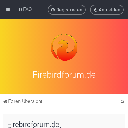
FAQ
Registrieren
Anmelden
Firebirdforum.de
S
Foren-Übersicht
u
c
Firebirdforum.de -
h