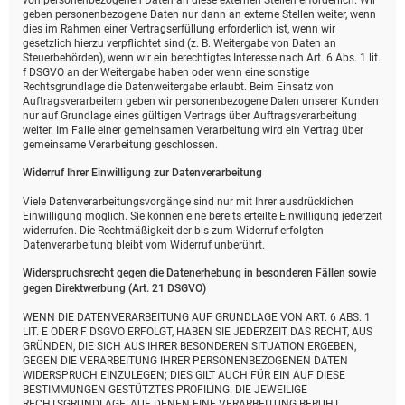
von personenbezogenen Daten an diese externen Stellen erforderlich. Wir
geben personenbezogene Daten nur dann an externe Stellen weiter, wenn
dies im Rahmen einer Vertragserfüllung erforderlich ist, wenn wir
gesetzlich hierzu verpflichtet sind (z. B. Weitergabe von Daten an
Steuerbehörden), wenn wir ein berechtigtes Interesse nach Art. 6 Abs. 1 lit.
f DSGVO an der Weitergabe haben oder wenn eine sonstige
Rechtsgrundlage die Datenweitergabe erlaubt. Beim Einsatz von
Auftragsverarbeitern geben wir personenbezogene Daten unserer Kunden
nur auf Grundlage eines gültigen Vertrags über Auftragsverarbeitung
weiter. Im Falle einer gemeinsamen Verarbeitung wird ein Vertrag über
gemeinsame Verarbeitung geschlossen.
Widerruf Ihrer Einwilligung zur Datenverarbeitung
Viele Datenverarbeitungsvorgänge sind nur mit Ihrer ausdrücklichen
Einwilligung möglich. Sie können eine bereits erteilte Einwilligung jederzeit
widerrufen. Die Rechtmäßigkeit der bis zum Widerruf erfolgten
Datenverarbeitung bleibt vom Widerruf unberührt.
Widerspruchsrecht gegen die Datenerhebung in besonderen Fällen sowie
gegen Direktwerbung (Art. 21 DSGVO)
WENN DIE DATENVERARBEITUNG AUF GRUNDLAGE VON ART. 6 ABS. 1
LIT. E ODER F DSGVO ERFOLGT, HABEN SIE JEDERZEIT DAS RECHT, AUS
GRÜNDEN, DIE SICH AUS IHRER BESONDEREN SITUATION ERGEBEN,
GEGEN DIE VERARBEITUNG IHRER PERSONENBEZOGENEN DATEN
WIDERSPRUCH EINZULEGEN; DIES GILT AUCH FÜR EIN AUF DIESE
BESTIMMUNGEN GESTÜTZTES PROFILING. DIE JEWEILIGE
RECHTSGRUNDLAGE, AUF DENEN EINE VERARBEITUNG BERUHT,