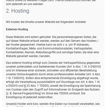
Hierzu sowie zu weiteren Fragen zum Thema Datenschutz können Sie
sich jederzeit an uns wenden.
2. Hosting
Wir hosten die Inhalte unserer Website bei folgendem Anbieter:
Externes Hosting
Diese Website wird extern gehostet. Die personenbezogenen Daten, die
auf dieser Website erfasst werden, werden auf den Servern des Hosters /
der Hoster gespeichert. Hierbei kann es sich v. a. um IP-Adressen,
Kontaktanfragen, Meta- und Kommunikationsdaten, Vertragsdaten,
Kontaktdaten, Namen, Websitezugriffe und sonstige Daten, die über eine
Website generiert werden, handeln.
Das externe Hosting erfolgt zum Zwecke der Vertragserfüllung gegenüber
unseren potenziellen und bestehenden Kunden (Art. 6 Abs. 1 lit. b DSGVO)
und im Interesse einer sicheren, schnellen und effizienten Bereitstellung
unseres Online-Angebots durch einen professionellen Anbieter (Art. 6 Abs.
1 lit. f DSGVO). Sofern eine entsprechende Einwilligung abgefragt wurde,
erfolgt die Verarbeitung ausschließlich auf Grundlage von Art. 6 Abs. 1 lit.
a DSGVO und § 25 Abs. 1 TDDDG, soweit die Einwilligung die Speicherung
von Cookies oder den Zugriff auf Informationen im Endgerät des Nutzers
(z. B. Device-Fingerprinting) im Sinne des TDDDG umfasst. Die
Einwilligung ist jederzeit widerrufbar.
Unser(e) Hoster wird bzw. werden Ihre Daten nur insoweit verarbeiten, wie