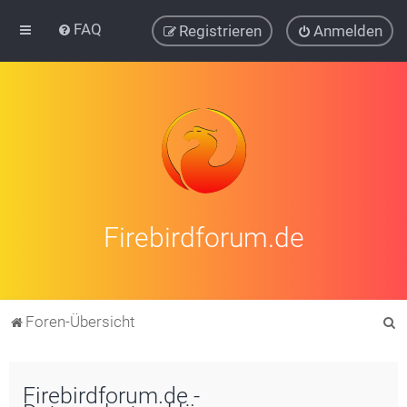
FAQ
Registrieren
Anmelden
Firebirdforum.de
S
Foren-Übersicht
u
c
Firebirdforum.de -
h