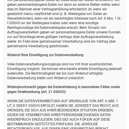
von personenbezogenen Daten an diese externen Stellen erforderlich. Wir
geben personenbezogene Daten nur dann an externe Stellen weiter, wenn
dies im Rahmen einer Vertragserfüllung erforderlich ist, wenn wir
gesetzlich hierzu verpflichtet sind (z. B. Weitergabe von Daten an
Steuerbehörden), wenn wir ein berechtigtes Interesse nach Art. 6 Abs. 1 lit.
f DSGVO an der Weitergabe haben oder wenn eine sonstige
Rechtsgrundlage die Datenweitergabe erlaubt. Beim Einsatz von
Auftragsverarbeitern geben wir personenbezogene Daten unserer Kunden
nur auf Grundlage eines gültigen Vertrags über Auftragsverarbeitung
weiter. Im Falle einer gemeinsamen Verarbeitung wird ein Vertrag über
gemeinsame Verarbeitung geschlossen.
Widerruf Ihrer Einwilligung zur Datenverarbeitung
Viele Datenverarbeitungsvorgänge sind nur mit Ihrer ausdrücklichen
Einwilligung möglich. Sie können eine bereits erteilte Einwilligung jederzeit
widerrufen. Die Rechtmäßigkeit der bis zum Widerruf erfolgten
Datenverarbeitung bleibt vom Widerruf unberührt.
Widerspruchsrecht gegen die Datenerhebung in besonderen Fällen sowie
gegen Direktwerbung (Art. 21 DSGVO)
WENN DIE DATENVERARBEITUNG AUF GRUNDLAGE VON ART. 6 ABS. 1
LIT. E ODER F DSGVO ERFOLGT, HABEN SIE JEDERZEIT DAS RECHT, AUS
GRÜNDEN, DIE SICH AUS IHRER BESONDEREN SITUATION ERGEBEN,
GEGEN DIE VERARBEITUNG IHRER PERSONENBEZOGENEN DATEN
WIDERSPRUCH EINZULEGEN; DIES GILT AUCH FÜR EIN AUF DIESE
BESTIMMUNGEN GESTÜTZTES PROFILING. DIE JEWEILIGE
RECHTSGRUNDLAGE, AUF DENEN EINE VERARBEITUNG BERUHT,