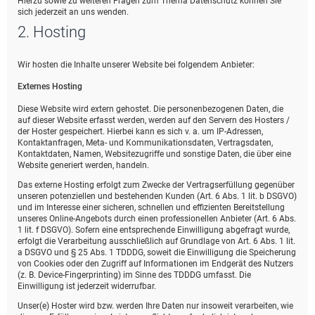
Hierzu sowie zu weiteren Fragen zum Thema Datenschutz können Sie
sich jederzeit an uns wenden.
2. Hosting
Wir hosten die Inhalte unserer Website bei folgendem Anbieter:
Externes Hosting
Diese Website wird extern gehostet. Die personenbezogenen Daten, die
auf dieser Website erfasst werden, werden auf den Servern des Hosters /
der Hoster gespeichert. Hierbei kann es sich v. a. um IP-Adressen,
Kontaktanfragen, Meta- und Kommunikationsdaten, Vertragsdaten,
Kontaktdaten, Namen, Websitezugriffe und sonstige Daten, die über eine
Website generiert werden, handeln.
Das externe Hosting erfolgt zum Zwecke der Vertragserfüllung gegenüber
unseren potenziellen und bestehenden Kunden (Art. 6 Abs. 1 lit. b DSGVO)
und im Interesse einer sicheren, schnellen und effizienten Bereitstellung
unseres Online-Angebots durch einen professionellen Anbieter (Art. 6 Abs.
1 lit. f DSGVO). Sofern eine entsprechende Einwilligung abgefragt wurde,
erfolgt die Verarbeitung ausschließlich auf Grundlage von Art. 6 Abs. 1 lit.
a DSGVO und § 25 Abs. 1 TDDDG, soweit die Einwilligung die Speicherung
von Cookies oder den Zugriff auf Informationen im Endgerät des Nutzers
(z. B. Device-Fingerprinting) im Sinne des TDDDG umfasst. Die
Einwilligung ist jederzeit widerrufbar.
Unser(e) Hoster wird bzw. werden Ihre Daten nur insoweit verarbeiten, wie