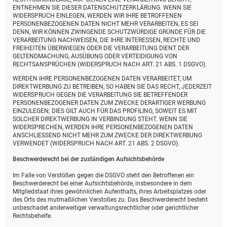
ENTNEHMEN SIE DIESER DATENSCHUTZERKLÄRUNG. WENN SIE
WIDERSPRUCH EINLEGEN, WERDEN WIR IHRE BETROFFENEN
PERSONENBEZOGENEN DATEN NICHT MEHR VERARBEITEN, ES SEI
DENN, WIR KÖNNEN ZWINGENDE SCHUTZWÜRDIGE GRÜNDE FÜR DIE
VERARBEITUNG NACHWEISEN, DIE IHRE INTERESSEN, RECHTE UND
FREIHEITEN ÜBERWIEGEN ODER DIE VERARBEITUNG DIENT DER
GELTENDMACHUNG, AUSÜBUNG ODER VERTEIDIGUNG VON
RECHTSANSPRÜCHEN (WIDERSPRUCH NACH ART. 21 ABS. 1 DSGVO).
WERDEN IHRE PERSONENBEZOGENEN DATEN VERARBEITET, UM
DIREKTWERBUNG ZU BETREIBEN, SO HABEN SIE DAS RECHT, JEDERZEIT
WIDERSPRUCH GEGEN DIE VERARBEITUNG SIE BETREFFENDER
PERSONENBEZOGENER DATEN ZUM ZWECKE DERARTIGER WERBUNG
EINZULEGEN; DIES GILT AUCH FÜR DAS PROFILING, SOWEIT ES MIT
SOLCHER DIREKTWERBUNG IN VERBINDUNG STEHT. WENN SIE
WIDERSPRECHEN, WERDEN IHRE PERSONENBEZOGENEN DATEN
ANSCHLIESSEND NICHT MEHR ZUM ZWECKE DER DIREKTWERBUNG
VERWENDET (WIDERSPRUCH NACH ART. 21 ABS. 2 DSGVO).
Beschwerde­recht bei der zuständigen Aufsichts­behörde
Im Falle von Verstößen gegen die DSGVO steht den Betroffenen ein
Beschwerderecht bei einer Aufsichtsbehörde, insbesondere in dem
Mitgliedstaat ihres gewöhnlichen Aufenthalts, ihres Arbeitsplatzes oder
des Orts des mutmaßlichen Verstoßes zu. Das Beschwerderecht besteht
unbeschadet anderweitiger verwaltungsrechtlicher oder gerichtlicher
Rechtsbehelfe.