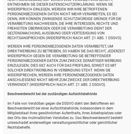
ENTNEHMEN SIE DIESER DATENSCHUTZERKLÄRUNG. WENN SIE
WIDERSPRUCH EINLEGEN, WERDEN WIR IHRE BETROFFENEN
PERSONENBEZOGENEN DATEN NICHT MEHR VERARBEITEN, ES SEI
DENN, WIR KÖNNEN ZWINGENDE SCHUTZWÜRDIGE GRÜNDE FÜR DIE
VERARBEITUNG NACHWEISEN, DIE IHRE INTERESSEN, RECHTE UND
FREIHEITEN ÜBERWIEGEN ODER DIE VERARBEITUNG DIENT DER
GELTENDMACHUNG, AUSÜBUNG ODER VERTEIDIGUNG VON
RECHTSANSPRÜCHEN (WIDERSPRUCH NACH ART. 21 ABS. 1 DSGVO).
WERDEN IHRE PERSONENBEZOGENEN DATEN VERARBEITET, UM
DIREKTWERBUNG ZU BETREIBEN, SO HABEN SIE DAS RECHT, JEDERZEIT
WIDERSPRUCH GEGEN DIE VERARBEITUNG SIE BETREFFENDER
PERSONENBEZOGENER DATEN ZUM ZWECKE DERARTIGER WERBUNG
EINZULEGEN; DIES GILT AUCH FÜR DAS PROFILING, SOWEIT ES MIT
SOLCHER DIREKTWERBUNG IN VERBINDUNG STEHT. WENN SIE
WIDERSPRECHEN, WERDEN IHRE PERSONENBEZOGENEN DATEN
ANSCHLIESSEND NICHT MEHR ZUM ZWECKE DER DIREKTWERBUNG
VERWENDET (WIDERSPRUCH NACH ART. 21 ABS. 2 DSGVO).
Beschwerde­recht bei der zuständigen Aufsichts­behörde
Im Falle von Verstößen gegen die DSGVO steht den Betroffenen ein
Beschwerderecht bei einer Aufsichtsbehörde, insbesondere in dem
Mitgliedstaat ihres gewöhnlichen Aufenthalts, ihres Arbeitsplatzes oder
des Orts des mutmaßlichen Verstoßes zu. Das Beschwerderecht besteht
unbeschadet anderweitiger verwaltungsrechtlicher oder gerichtlicher
Rechtsbehelfe.