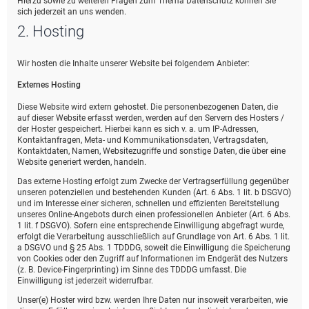
Hierzu sowie zu weiteren Fragen zum Thema Datenschutz können Sie
sich jederzeit an uns wenden.
2. Hosting
Wir hosten die Inhalte unserer Website bei folgendem Anbieter:
Externes Hosting
Diese Website wird extern gehostet. Die personenbezogenen Daten, die
auf dieser Website erfasst werden, werden auf den Servern des Hosters /
der Hoster gespeichert. Hierbei kann es sich v. a. um IP-Adressen,
Kontaktanfragen, Meta- und Kommunikationsdaten, Vertragsdaten,
Kontaktdaten, Namen, Websitezugriffe und sonstige Daten, die über eine
Website generiert werden, handeln.
Das externe Hosting erfolgt zum Zwecke der Vertragserfüllung gegenüber
unseren potenziellen und bestehenden Kunden (Art. 6 Abs. 1 lit. b DSGVO)
und im Interesse einer sicheren, schnellen und effizienten Bereitstellung
unseres Online-Angebots durch einen professionellen Anbieter (Art. 6 Abs.
1 lit. f DSGVO). Sofern eine entsprechende Einwilligung abgefragt wurde,
erfolgt die Verarbeitung ausschließlich auf Grundlage von Art. 6 Abs. 1 lit.
a DSGVO und § 25 Abs. 1 TDDDG, soweit die Einwilligung die Speicherung
von Cookies oder den Zugriff auf Informationen im Endgerät des Nutzers
(z. B. Device-Fingerprinting) im Sinne des TDDDG umfasst. Die
Einwilligung ist jederzeit widerrufbar.
Unser(e) Hoster wird bzw. werden Ihre Daten nur insoweit verarbeiten, wie