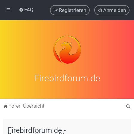
FAQ
Registrieren
Anmelden
Firebirdforum.de
S
Foren-Übersicht
u
c
Firebirdforum.de -
h