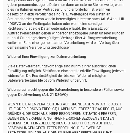
von personenbezogenen Daten an diese externen Stellen erforderlich. Wir
geben personenbezogene Daten nur dann an externe Stellen weiter, wenn
dies im Rahmen einer Vertragserfüllung erforderlich ist, wenn wir
gesetzlich hierzu verpflichtet sind (z. B. Weitergabe von Daten an
Steuerbehörden), wenn wir ein berechtigtes Interesse nach Art. 6 Abs. 1 lit.
f DSGVO an der Weitergabe haben oder wenn eine sonstige
Rechtsgrundlage die Datenweitergabe erlaubt. Beim Einsatz von
Auftragsverarbeitern geben wir personenbezogene Daten unserer Kunden
nur auf Grundlage eines gültigen Vertrags über Auftragsverarbeitung
weiter. Im Falle einer gemeinsamen Verarbeitung wird ein Vertrag über
gemeinsame Verarbeitung geschlossen.
Widerruf Ihrer Einwilligung zur Datenverarbeitung
Viele Datenverarbeitungsvorgänge sind nur mit Ihrer ausdrücklichen
Einwilligung möglich. Sie können eine bereits erteilte Einwilligung jederzeit
widerrufen. Die Rechtmäßigkeit der bis zum Widerruf erfolgten
Datenverarbeitung bleibt vom Widerruf unberührt.
Widerspruchsrecht gegen die Datenerhebung in besonderen Fällen sowie
gegen Direktwerbung (Art. 21 DSGVO)
WENN DIE DATENVERARBEITUNG AUF GRUNDLAGE VON ART. 6 ABS. 1
LIT. E ODER F DSGVO ERFOLGT, HABEN SIE JEDERZEIT DAS RECHT, AUS
GRÜNDEN, DIE SICH AUS IHRER BESONDEREN SITUATION ERGEBEN,
GEGEN DIE VERARBEITUNG IHRER PERSONENBEZOGENEN DATEN
WIDERSPRUCH EINZULEGEN; DIES GILT AUCH FÜR EIN AUF DIESE
BESTIMMUNGEN GESTÜTZTES PROFILING. DIE JEWEILIGE
RECHTSGRUNDLAGE, AUF DENEN EINE VERARBEITUNG BERUHT,