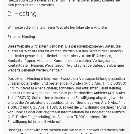
Hierzu sowie zu weiteren Fragen zum Thema Datenschutz können Sie
sich jederzeit an uns wenden.
2. Hosting
Wir hosten die Inhalte unserer Website bei folgendem Anbieter:
Externes Hosting
Diese Website wird extern gehostet. Die personenbezogenen Daten, die
auf dieser Website erfasst werden, werden auf den Servern des Hosters /
der Hoster gespeichert. Hierbei kann es sich v. a. um IP-Adressen,
Kontaktanfragen, Meta- und Kommunikationsdaten, Vertragsdaten,
Kontaktdaten, Namen, Websitezugriffe und sonstige Daten, die über eine
Website generiert werden, handeln.
Das externe Hosting erfolgt zum Zwecke der Vertragserfüllung gegenüber
unseren potenziellen und bestehenden Kunden (Art. 6 Abs. 1 lit. b DSGVO)
und im Interesse einer sicheren, schnellen und effizienten Bereitstellung
unseres Online-Angebots durch einen professionellen Anbieter (Art. 6 Abs.
1 lit. f DSGVO). Sofern eine entsprechende Einwilligung abgefragt wurde,
erfolgt die Verarbeitung ausschließlich auf Grundlage von Art. 6 Abs. 1 lit.
a DSGVO und § 25 Abs. 1 TDDDG, soweit die Einwilligung die Speicherung
von Cookies oder den Zugriff auf Informationen im Endgerät des Nutzers
(z. B. Device-Fingerprinting) im Sinne des TDDDG umfasst. Die
Einwilligung ist jederzeit widerrufbar.
Unser(e) Hoster wird bzw. werden Ihre Daten nur insoweit verarbeiten, wie