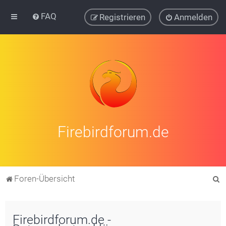
FAQ
Registrieren
Anmelden
Firebirdforum.de
S
Foren-Übersicht
u
c
Firebirdforum.de -
h