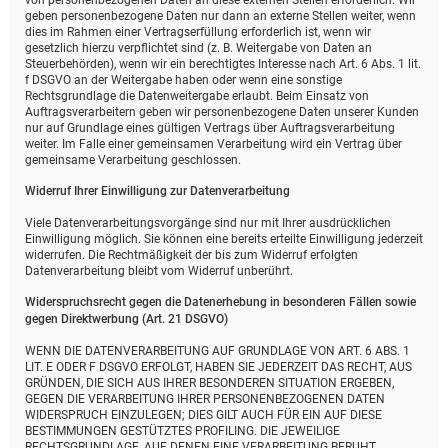
von personenbezogenen Daten an diese externen Stellen erforderlich. Wir
geben personenbezogene Daten nur dann an externe Stellen weiter, wenn
dies im Rahmen einer Vertragserfüllung erforderlich ist, wenn wir
gesetzlich hierzu verpflichtet sind (z. B. Weitergabe von Daten an
Steuerbehörden), wenn wir ein berechtigtes Interesse nach Art. 6 Abs. 1 lit.
f DSGVO an der Weitergabe haben oder wenn eine sonstige
Rechtsgrundlage die Datenweitergabe erlaubt. Beim Einsatz von
Auftragsverarbeitern geben wir personenbezogene Daten unserer Kunden
nur auf Grundlage eines gültigen Vertrags über Auftragsverarbeitung
weiter. Im Falle einer gemeinsamen Verarbeitung wird ein Vertrag über
gemeinsame Verarbeitung geschlossen.
Widerruf Ihrer Einwilligung zur Datenverarbeitung
Viele Datenverarbeitungsvorgänge sind nur mit Ihrer ausdrücklichen
Einwilligung möglich. Sie können eine bereits erteilte Einwilligung jederzeit
widerrufen. Die Rechtmäßigkeit der bis zum Widerruf erfolgten
Datenverarbeitung bleibt vom Widerruf unberührt.
Widerspruchsrecht gegen die Datenerhebung in besonderen Fällen sowie
gegen Direktwerbung (Art. 21 DSGVO)
WENN DIE DATENVERARBEITUNG AUF GRUNDLAGE VON ART. 6 ABS. 1
LIT. E ODER F DSGVO ERFOLGT, HABEN SIE JEDERZEIT DAS RECHT, AUS
GRÜNDEN, DIE SICH AUS IHRER BESONDEREN SITUATION ERGEBEN,
GEGEN DIE VERARBEITUNG IHRER PERSONENBEZOGENEN DATEN
WIDERSPRUCH EINZULEGEN; DIES GILT AUCH FÜR EIN AUF DIESE
BESTIMMUNGEN GESTÜTZTES PROFILING. DIE JEWEILIGE
RECHTSGRUNDLAGE, AUF DENEN EINE VERARBEITUNG BERUHT,