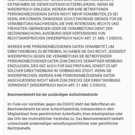
ENTNEHMEN SIE DIESER DATENSCHUTZERKLÄRUNG. WENN SIE
WIDERSPRUCH EINLEGEN, WERDEN WIR IHRE BETROFFENEN
PERSONENBEZOGENEN DATEN NICHT MEHR VERARBEITEN, ES SEI
DENN, WIR KÖNNEN ZWINGENDE SCHUTZWÜRDIGE GRÜNDE FÜR DIE
VERARBEITUNG NACHWEISEN, DIE IHRE INTERESSEN, RECHTE UND
FREIHEITEN ÜBERWIEGEN ODER DIE VERARBEITUNG DIENT DER
GELTENDMACHUNG, AUSÜBUNG ODER VERTEIDIGUNG VON
RECHTSANSPRÜCHEN (WIDERSPRUCH NACH ART. 21 ABS. 1 DSGVO).
WERDEN IHRE PERSONENBEZOGENEN DATEN VERARBEITET, UM
DIREKTWERBUNG ZU BETREIBEN, SO HABEN SIE DAS RECHT, JEDERZEIT
WIDERSPRUCH GEGEN DIE VERARBEITUNG SIE BETREFFENDER
PERSONENBEZOGENER DATEN ZUM ZWECKE DERARTIGER WERBUNG
EINZULEGEN; DIES GILT AUCH FÜR DAS PROFILING, SOWEIT ES MIT
SOLCHER DIREKTWERBUNG IN VERBINDUNG STEHT. WENN SIE
WIDERSPRECHEN, WERDEN IHRE PERSONENBEZOGENEN DATEN
ANSCHLIESSEND NICHT MEHR ZUM ZWECKE DER DIREKTWERBUNG
VERWENDET (WIDERSPRUCH NACH ART. 21 ABS. 2 DSGVO).
Beschwerde­recht bei der zuständigen Aufsichts­behörde
Im Falle von Verstößen gegen die DSGVO steht den Betroffenen ein
Beschwerderecht bei einer Aufsichtsbehörde, insbesondere in dem
Mitgliedstaat ihres gewöhnlichen Aufenthalts, ihres Arbeitsplatzes oder
des Orts des mutmaßlichen Verstoßes zu. Das Beschwerderecht besteht
unbeschadet anderweitiger verwaltungsrechtlicher oder gerichtlicher
Rechtsbehelfe.