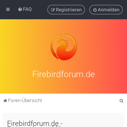
FAQ
Registrieren
Anmelden
Firebirdforum.de
S
Foren-Übersicht
u
c
Firebirdforum.de -
h