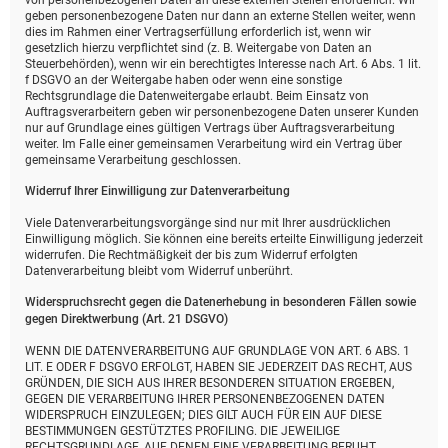
von personenbezogenen Daten an diese externen Stellen erforderlich. Wir
geben personenbezogene Daten nur dann an externe Stellen weiter, wenn
dies im Rahmen einer Vertragserfüllung erforderlich ist, wenn wir
gesetzlich hierzu verpflichtet sind (z. B. Weitergabe von Daten an
Steuerbehörden), wenn wir ein berechtigtes Interesse nach Art. 6 Abs. 1 lit.
f DSGVO an der Weitergabe haben oder wenn eine sonstige
Rechtsgrundlage die Datenweitergabe erlaubt. Beim Einsatz von
Auftragsverarbeitern geben wir personenbezogene Daten unserer Kunden
nur auf Grundlage eines gültigen Vertrags über Auftragsverarbeitung
weiter. Im Falle einer gemeinsamen Verarbeitung wird ein Vertrag über
gemeinsame Verarbeitung geschlossen.
Widerruf Ihrer Einwilligung zur Datenverarbeitung
Viele Datenverarbeitungsvorgänge sind nur mit Ihrer ausdrücklichen
Einwilligung möglich. Sie können eine bereits erteilte Einwilligung jederzeit
widerrufen. Die Rechtmäßigkeit der bis zum Widerruf erfolgten
Datenverarbeitung bleibt vom Widerruf unberührt.
Widerspruchsrecht gegen die Datenerhebung in besonderen Fällen sowie
gegen Direktwerbung (Art. 21 DSGVO)
WENN DIE DATENVERARBEITUNG AUF GRUNDLAGE VON ART. 6 ABS. 1
LIT. E ODER F DSGVO ERFOLGT, HABEN SIE JEDERZEIT DAS RECHT, AUS
GRÜNDEN, DIE SICH AUS IHRER BESONDEREN SITUATION ERGEBEN,
GEGEN DIE VERARBEITUNG IHRER PERSONENBEZOGENEN DATEN
WIDERSPRUCH EINZULEGEN; DIES GILT AUCH FÜR EIN AUF DIESE
BESTIMMUNGEN GESTÜTZTES PROFILING. DIE JEWEILIGE
RECHTSGRUNDLAGE, AUF DENEN EINE VERARBEITUNG BERUHT,