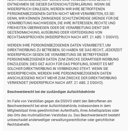
ENTNEHMEN SIE DIESER DATENSCHUTZERKLÄRUNG. WENN SIE
WIDERSPRUCH EINLEGEN, WERDEN WIR IHRE BETROFFENEN
PERSONENBEZOGENEN DATEN NICHT MEHR VERARBEITEN, ES SEI
DENN, WIR KÖNNEN ZWINGENDE SCHUTZWÜRDIGE GRÜNDE FÜR DIE
VERARBEITUNG NACHWEISEN, DIE IHRE INTERESSEN, RECHTE UND
FREIHEITEN ÜBERWIEGEN ODER DIE VERARBEITUNG DIENT DER
GELTENDMACHUNG, AUSÜBUNG ODER VERTEIDIGUNG VON
RECHTSANSPRÜCHEN (WIDERSPRUCH NACH ART. 21 ABS. 1 DSGVO).
WERDEN IHRE PERSONENBEZOGENEN DATEN VERARBEITET, UM
DIREKTWERBUNG ZU BETREIBEN, SO HABEN SIE DAS RECHT, JEDERZEIT
WIDERSPRUCH GEGEN DIE VERARBEITUNG SIE BETREFFENDER
PERSONENBEZOGENER DATEN ZUM ZWECKE DERARTIGER WERBUNG
EINZULEGEN; DIES GILT AUCH FÜR DAS PROFILING, SOWEIT ES MIT
SOLCHER DIREKTWERBUNG IN VERBINDUNG STEHT. WENN SIE
WIDERSPRECHEN, WERDEN IHRE PERSONENBEZOGENEN DATEN
ANSCHLIESSEND NICHT MEHR ZUM ZWECKE DER DIREKTWERBUNG
VERWENDET (WIDERSPRUCH NACH ART. 21 ABS. 2 DSGVO).
Beschwerde­recht bei der zuständigen Aufsichts­behörde
Im Falle von Verstößen gegen die DSGVO steht den Betroffenen ein
Beschwerderecht bei einer Aufsichtsbehörde, insbesondere in dem
Mitgliedstaat ihres gewöhnlichen Aufenthalts, ihres Arbeitsplatzes oder
des Orts des mutmaßlichen Verstoßes zu. Das Beschwerderecht besteht
unbeschadet anderweitiger verwaltungsrechtlicher oder gerichtlicher
Rechtsbehelfe.