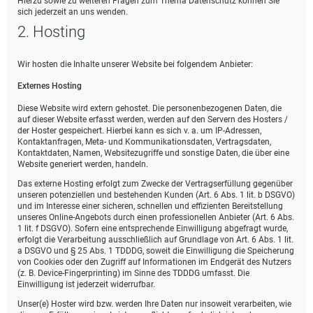
Hierzu sowie zu weiteren Fragen zum Thema Datenschutz können Sie
sich jederzeit an uns wenden.
2. Hosting
Wir hosten die Inhalte unserer Website bei folgendem Anbieter:
Externes Hosting
Diese Website wird extern gehostet. Die personenbezogenen Daten, die
auf dieser Website erfasst werden, werden auf den Servern des Hosters /
der Hoster gespeichert. Hierbei kann es sich v. a. um IP-Adressen,
Kontaktanfragen, Meta- und Kommunikationsdaten, Vertragsdaten,
Kontaktdaten, Namen, Websitezugriffe und sonstige Daten, die über eine
Website generiert werden, handeln.
Das externe Hosting erfolgt zum Zwecke der Vertragserfüllung gegenüber
unseren potenziellen und bestehenden Kunden (Art. 6 Abs. 1 lit. b DSGVO)
und im Interesse einer sicheren, schnellen und effizienten Bereitstellung
unseres Online-Angebots durch einen professionellen Anbieter (Art. 6 Abs.
1 lit. f DSGVO). Sofern eine entsprechende Einwilligung abgefragt wurde,
erfolgt die Verarbeitung ausschließlich auf Grundlage von Art. 6 Abs. 1 lit.
a DSGVO und § 25 Abs. 1 TDDDG, soweit die Einwilligung die Speicherung
von Cookies oder den Zugriff auf Informationen im Endgerät des Nutzers
(z. B. Device-Fingerprinting) im Sinne des TDDDG umfasst. Die
Einwilligung ist jederzeit widerrufbar.
Unser(e) Hoster wird bzw. werden Ihre Daten nur insoweit verarbeiten, wie