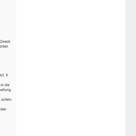
r Zweck
erden
rt. 9
in die
beitung
, sofern
 den