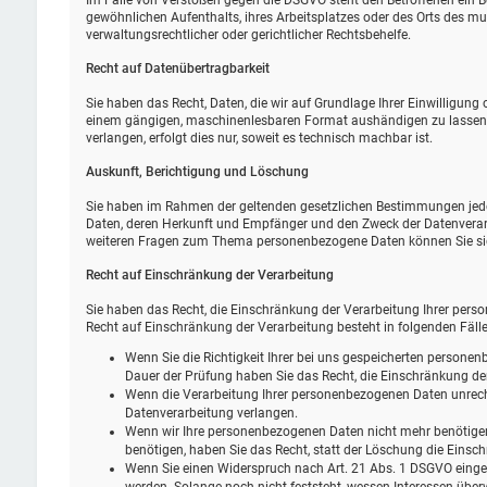
Im Falle von Verstößen gegen die DSGVO steht den Betroffenen ein B
gewöhnlichen Aufenthalts, ihres Arbeitsplatzes oder des Orts des 
verwaltungsrechtlicher oder gerichtlicher Rechtsbehelfe.
Recht auf Daten­übertrag­barkeit
Sie haben das Recht, Daten, die wir auf Grundlage Ihrer Einwilligung o
einem gängigen, maschinenlesbaren Format aushändigen zu lassen. S
verlangen, erfolgt dies nur, soweit es technisch machbar ist.
Auskunft, Berichtigung und Löschung
Sie haben im Rahmen der geltenden gesetzlichen Bestimmungen jeder
Daten, deren Herkunft und Empfänger und den Zweck der Datenverarb
weiteren Fragen zum Thema personenbezogene Daten können Sie sic
Recht auf Einschränkung der Verarbeitung
Sie haben das Recht, die Einschränkung der Verarbeitung Ihrer pers
Recht auf Einschränkung der Verarbeitung besteht in folgenden Fälle
Wenn Sie die Richtigkeit Ihrer bei uns gespeicherten personenb
Dauer der Prüfung haben Sie das Recht, die Einschränkung de
Wenn die Verarbeitung Ihrer personenbezogenen Daten unrech
Datenverarbeitung verlangen.
Wenn wir Ihre personenbezogenen Daten nicht mehr benötige
benötigen, haben Sie das Recht, statt der Löschung die Eins
Wenn Sie einen Widerspruch nach Art. 21 Abs. 1 DSGVO eing