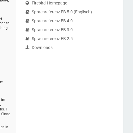
ebote,
Firebird-Homepage
Sprachreferenz FB 5.0 (Englisch)
ie
Sprachreferenz FB 4.0
können
itung
Sprachreferenz FB 3.0
Sprachreferenz FB 2.5
Downloads
er
d im
.
bs. 1
m Sinne
gen in