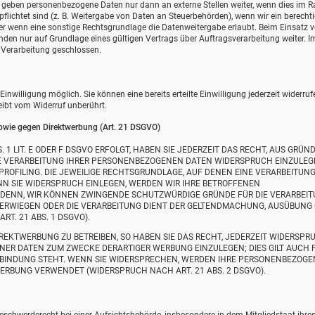
ir geben personenbezogene Daten nur dann an externe Stellen weiter, wenn dies im
erpflichtet sind (z. B. Weitergabe von Daten an Steuerbehörden), wenn wir ein berecht
der wenn eine sonstige Rechtsgrundlage die Datenweitergabe erlaubt. Beim Einsatz 
en nur auf Grundlage eines gültigen Vertrags über Auftragsverarbeitung weiter. Im
Verarbeitung geschlossen.
nwilligung möglich. Sie können eine bereits erteilte Einwilligung jederzeit widerruf
eibt vom Widerruf unberührt.
owie gegen Direktwerbung (Art. 21 DSGVO)
1 LIT. E ODER F DSGVO ERFOLGT, HABEN SIE JEDERZEIT DAS RECHT, AUS GRÜND
DIE VERARBEITUNG IHRER PERSONENBEZOGENEN DATEN WIDERSPRUCH EINZULEG
 PROFILING. DIE JEWEILIGE RECHTSGRUNDLAGE, AUF DENEN EINE VERARBEITUN
N SIE WIDERSPRUCH EINLEGEN, WERDEN WIR IHRE BETROFFENEN
 DENN, WIR KÖNNEN ZWINGENDE SCHUTZWÜRDIGE GRÜNDE FÜR DIE VERARBEI
ÜBERWIEGEN ODER DIE VERARBEITUNG DIENT DER GELTENDMACHUNG, AUSÜBUNG
. 21 ABS. 1 DSGVO).
EKTWERBUNG ZU BETREIBEN, SO HABEN SIE DAS RECHT, JEDERZEIT WIDERSPR
NER DATEN ZUM ZWECKE DERARTIGER WERBUNG EINZULEGEN; DIES GILT AUCH 
ERBINDUNG STEHT. WENN SIE WIDERSPRECHEN, WERDEN IHRE PERSONENBEZOG
RBUNG VERWENDET (WIDERSPRUCH NACH ART. 21 ABS. 2 DSGVO).