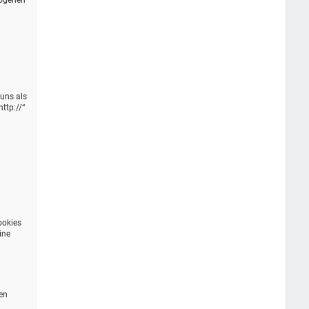
zogenen
 uns als
ttp://“
n
ookies
ine
en
n