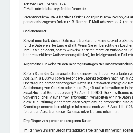
Telefon: +49 174 9095174
E-Mail: administrator@firebirdforum.de
Verantwortliche Stelle ist die natürliche oder juristische Person, di
personenbezogenen Daten (z. B. Namen, E-Mail-Adressen o. Ä.) entsc
Speicherdauer
Soweit innerhalb dieser Datenschutzerklärung keine speziellere Spe
für die Datenverarbeitung entfällt. Wenn Sie ein berechtigtes Lösch
Ihre Daten gelöscht, sofern wir keine anderen rechtlich zulässigen G
handelsrechtliche Aufbewahrungsfristen); im letztgenannten Fall erf
Allgemeine Hinweise zu den Rechtsgrundlagen der Datenverarbeitung
Sofern Sie in die Datenverarbeitung eingewilligt haben, verarbeiten 
Abs. 2 lit. a DSGVO, sofern besondere Datenkategorien nach Art. 9 Ab
Übertragung personenbezogener Daten in Drittstaaten erfolgt die Dat
Speicherung von Cookies oder in den Zugriff auf Informationen in Ihr 
zusätzlich auf Grundlage von § 25 Abs. 1 TDDDG. Die Einwilligung ist
vorvertraglicher Maßnahmen erforderlich, verarbeiten wir Ihre Daten a
diese zur Erfüllung einer rechtlichen Verpflichtung erforderlich sind 
Grundlage unseres berechtigten Interesses nach Art. 6 Abs. 1 lit. f D
folgenden Absätzen dieser Datenschutzerklärung informiert.
Empfänger von personenbezogenen Daten
Im Rahmen unserer Geschäftstätigkeit arbeiten wir mit verschiedene