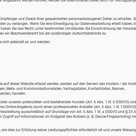
er angebahnt werden können, werden die übermittelten Daten auch für Vertragsang
t, Empfänger und Zweck Ihrer gespeicherten personenbezogenen Daten zu erhalten. S
en zu verlangen. Wenn Sie eine Einwilligung zur Datenverarbeitung erteilt haben, 
dem haben Sie das Recht, unter bestimmten Umständen die Einschränkung der Verarbe
en ein Beschwerderecht bei der zuständigen Aufsichtsbehörde zu.
 sich jederzeit an uns wenden.
e auf dieser Website erfasst werden, werden auf den Servern des Hosters / der Host
fragen, Meta- und Kommunikationsdaten, Vertragsdaten, Kontaktdaten, Namen,
werden, handeln.
über unseren potenziellen und bestehenden Kunden (Art. 6 Abs. 1 lit. b DSGVO) un
eres Online-Angebots durch einen professionellen Anbieter (Art. 6 Abs. 1 lit. f DSGVO)
Verarbeitung ausschließlich auf Grundlage von Art. 6 Abs. 1 lit. a DSGVO und § 25 A
 Zugriff auf Informationen im Endgerät des Nutzers (z. B. Device-Fingerprinting) i
 wie dies zur Erfüllung seiner Leistungspflichten erforderlich ist und unsere Weisun