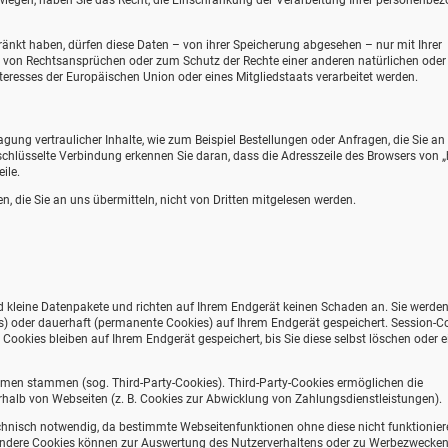
rwiegen, haben Sie das Recht, die Einschränkung der Verarbeitung Ihrer personenbe
nkt haben, dürfen diese Daten – von ihrer Speicherung abgesehen – nur mit Ihrer
 von Rechtsansprüchen oder zum Schutz der Rechte einer anderen natürlichen oder
teresses der Europäischen Union oder eines Mitgliedstaats verarbeitet werden.
ung vertraulicher Inhalte, wie zum Beispiel Bestellungen oder Anfragen, die Sie an
schlüsselte Verbindung erkennen Sie daran, dass die Adresszeile des Browsers von „h
ile.
n, die Sie an uns übermitteln, nicht von Dritten mitgelesen werden.
d kleine Datenpakete und richten auf Ihrem Endgerät keinen Schaden an. Sie werde
s) oder dauerhaft (permanente Cookies) auf Ihrem Endgerät gespeichert. Session-C
okies bleiben auf Ihrem Endgerät gespeichert, bis Sie diese selbst löschen oder e
hmen stammen (sog. Third-Party-Cookies). Third-Party-Cookies ermöglichen die
halb von Webseiten (z. B. Cookies zur Abwicklung von Zahlungsdienstleistungen).
chnisch notwendig, da bestimmte Webseitenfunktionen ohne diese nicht funktionier
 Andere Cookies können zur Auswertung des Nutzerverhaltens oder zu Werbezwecke