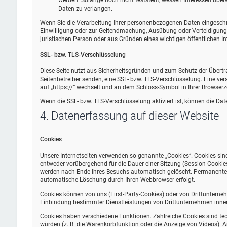
werden. Solange noch nicht feststeht, wessen Interessen übe
Daten zu verlangen.
Wenn Sie die Verarbeitung Ihrer personenbezogenen Daten eingeschrä
Einwilligung oder zur Geltendmachung, Ausübung oder Verteidigung
juristischen Person oder aus Gründen eines wichtigen öffentlichen In
SSL- bzw. TLS-Verschlüsselung
Diese Seite nutzt aus Sicherheitsgründen und zum Schutz der Übertrag
Seitenbetreiber senden, eine SSL- bzw. TLS-Verschlüsselung. Eine ver
auf „https://“ wechselt und an dem Schloss-Symbol in Ihrer Browserze
Wenn die SSL- bzw. TLS-Verschlüsselung aktiviert ist, können die Date
4. Datenerfassung auf dieser Website
Cookies
Unsere Internetseiten verwenden so genannte „Cookies“. Cookies sin
entweder vorübergehend für die Dauer einer Sitzung (Session-Cookie
werden nach Ende Ihres Besuchs automatisch gelöscht. Permanente Co
automatische Löschung durch Ihren Webbrowser erfolgt.
Cookies können von uns (First-Party-Cookies) oder von Drittunterne
Einbindung bestimmter Dienstleistungen von Drittunternehmen inner
Cookies haben verschiedene Funktionen. Zahlreiche Cookies sind te
würden (z. B. die Warenkorbfunktion oder die Anzeige von Videos).