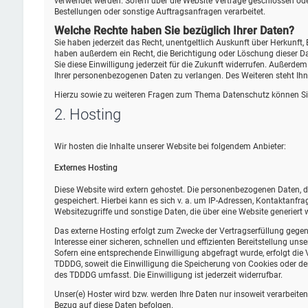
verwendet werden. Sofern über die Website Verträge geschlossen od
Bestellungen oder sonstige Auftragsanfragen verarbeitet.
Welche Rechte haben Sie bezüglich Ihrer Daten?
Sie haben jederzeit das Recht, unentgeltlich Auskunft über Herkunf
haben außerdem ein Recht, die Berichtigung oder Löschung dieser Dat
Sie diese Einwilligung jederzeit für die Zukunft widerrufen. Außer
Ihrer personenbezogenen Daten zu verlangen. Des Weiteren steht Ihn
Hierzu sowie zu weiteren Fragen zum Thema Datenschutz können Sie
2. Hosting
Wir hosten die Inhalte unserer Website bei folgendem Anbieter:
Externes Hosting
Diese Website wird extern gehostet. Die personenbezogenen Daten, di
gespeichert. Hierbei kann es sich v. a. um IP-Adressen, Kontaktan
Websitezugriffe und sonstige Daten, die über eine Website generiert 
Das externe Hosting erfolgt zum Zwecke der Vertragserfüllung gegen
Interesse einer sicheren, schnellen und effizienten Bereitstellung uns
Sofern eine entsprechende Einwilligung abgefragt wurde, erfolgt die 
TDDDG, soweit die Einwilligung die Speicherung von Cookies oder den
des TDDDG umfasst. Die Einwilligung ist jederzeit widerrufbar.
Unser(e) Hoster wird bzw. werden Ihre Daten nur insoweit verarbeiten,
Bezug auf diese Daten befolgen.