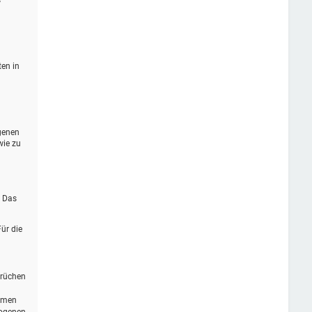
s
ten in
genen
wie zu
. Das
ür die
prüchen
ommen