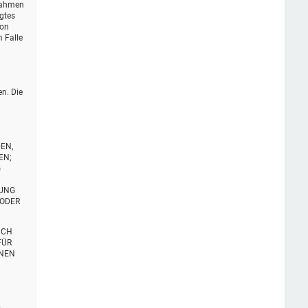
 Rahmen
igtes
von
 Falle
en. Die
EN,
EN;
G
TUNG
 ODER
UCH
FÜR
ENEN