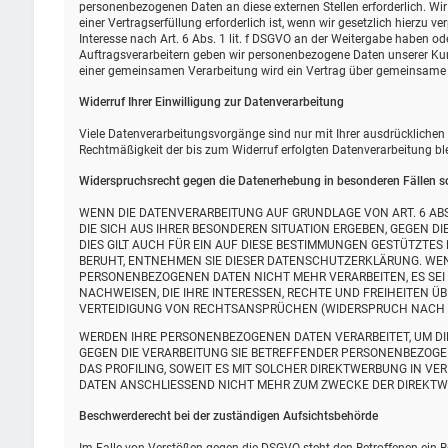
personenbezogenen Daten an diese externen Stellen erforderlich. W
einer Vertragserfüllung erforderlich ist, wenn wir gesetzlich hierzu v
Interesse nach Art. 6 Abs. 1 lit. f DSGVO an der Weitergabe haben o
Auftragsverarbeitern geben wir personenbezogene Daten unserer Kund
einer gemeinsamen Verarbeitung wird ein Vertrag über gemeinsame 
Widerruf Ihrer Einwilligung zur Datenverarbeitung
Viele Datenverarbeitungsvorgänge sind nur mit Ihrer ausdrücklichen Ei
Rechtmäßigkeit der bis zum Widerruf erfolgten Datenverarbeitung bl
Widerspruchsrecht gegen die Datenerhebung in besonderen Fällen s
WENN DIE DATENVERARBEITUNG AUF GRUNDLAGE VON ART. 6 ABS. 
DIE SICH AUS IHRER BESONDEREN SITUATION ERGEBEN, GEGEN 
DIES GILT AUCH FÜR EIN AUF DIESE BESTIMMUNGEN GESTÜTZTES
BERUHT, ENTNEHMEN SIE DIESER DATENSCHUTZERKLÄRUNG. WEN
PERSONENBEZOGENEN DATEN NICHT MEHR VERARBEITEN, ES SEI
NACHWEISEN, DIE IHRE INTERESSEN, RECHTE UND FREIHEITEN 
VERTEIDIGUNG VON RECHTSANSPRÜCHEN (WIDERSPRUCH NACH ART
WERDEN IHRE PERSONENBEZOGENEN DATEN VERARBEITET, UM DIR
GEGEN DIE VERARBEITUNG SIE BETREFFENDER PERSONENBEZOGE
DAS PROFILING, SOWEIT ES MIT SOLCHER DIREKTWERBUNG IN V
DATEN ANSCHLIESSEND NICHT MEHR ZUM ZWECKE DER DIREKTWE
Beschwerde­recht bei der zuständigen Aufsichts­behörde