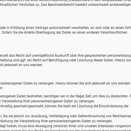
eschwerderecht bei einer Aufsichtsbehörde, insbesondere in dem Mitgliedstaat ihre
mutmaßlichen Verstoßes zu. Das Beschwerderecht besteht unbeschadet anderweitiger
der in Erfüllung eines Vertrags automatisiert verarbeiten, an sich oder an einen Drit
ofern Sie die direkte Übertragung der Daten an einen anderen Verantwortlichen
zeit das Recht auf unentgeltliche Auskunft über Ihre gespeicherten personenbezo
eitung und ggf. ein Recht auf Berichtigung oder Löschung dieser Daten. Hierzu so
h jederzeit an uns wenden.
onenbezogenen Daten zu verlangen. Hierzu können Sie sich jederzeit an uns wenden
n:
ezogenen Daten bestreiten, benötigen wir in der Regel Zeit, um dies zu überprüfen. F
r Verarbeitung Ihrer personenbezogenen Daten zu verlangen.
tmäßig geschah/geschieht, können Sie statt der Löschung die Einschränkung der
n, Sie sie jedoch zur Ausübung, Verteidigung oder Geltendmachung von Rechtsans
chränkung der Verarbeitung Ihrer personenbezogenen Daten zu verlangen.
elegt haben, muss eine Abwägung zwischen Ihren und unseren Interessen vorgen