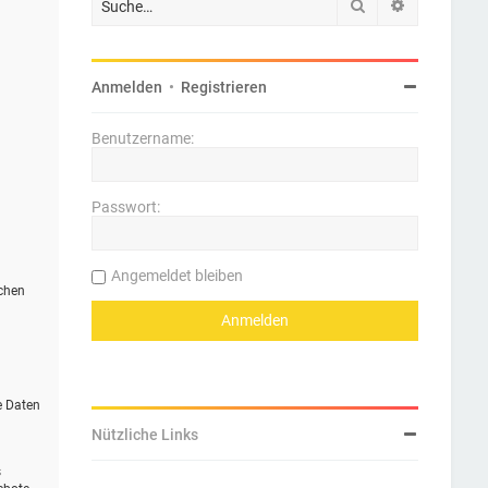
Suche
Erweiterte 
Anmelden
•
Registrieren
Benutzername:
Passwort:
Angemeldet bleiben
ichen
e Daten
Nützliche Links
s