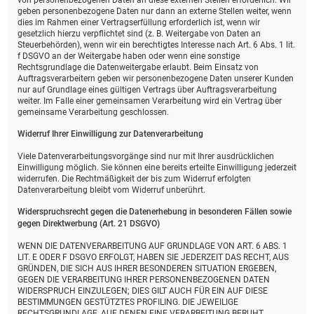
von personenbezogenen Daten an diese externen Stellen erforderlich. Wir
geben personenbezogene Daten nur dann an externe Stellen weiter, wenn
dies im Rahmen einer Vertragserfüllung erforderlich ist, wenn wir
gesetzlich hierzu verpflichtet sind (z. B. Weitergabe von Daten an
Steuerbehörden), wenn wir ein berechtigtes Interesse nach Art. 6 Abs. 1 lit.
f DSGVO an der Weitergabe haben oder wenn eine sonstige
Rechtsgrundlage die Datenweitergabe erlaubt. Beim Einsatz von
Auftragsverarbeitern geben wir personenbezogene Daten unserer Kunden
nur auf Grundlage eines gültigen Vertrags über Auftragsverarbeitung
weiter. Im Falle einer gemeinsamen Verarbeitung wird ein Vertrag über
gemeinsame Verarbeitung geschlossen.
Widerruf Ihrer Einwilligung zur Datenverarbeitung
Viele Datenverarbeitungsvorgänge sind nur mit Ihrer ausdrücklichen
Einwilligung möglich. Sie können eine bereits erteilte Einwilligung jederzeit
widerrufen. Die Rechtmäßigkeit der bis zum Widerruf erfolgten
Datenverarbeitung bleibt vom Widerruf unberührt.
Widerspruchsrecht gegen die Datenerhebung in besonderen Fällen sowie
gegen Direktwerbung (Art. 21 DSGVO)
WENN DIE DATENVERARBEITUNG AUF GRUNDLAGE VON ART. 6 ABS. 1
LIT. E ODER F DSGVO ERFOLGT, HABEN SIE JEDERZEIT DAS RECHT, AUS
GRÜNDEN, DIE SICH AUS IHRER BESONDEREN SITUATION ERGEBEN,
GEGEN DIE VERARBEITUNG IHRER PERSONENBEZOGENEN DATEN
WIDERSPRUCH EINZULEGEN; DIES GILT AUCH FÜR EIN AUF DIESE
BESTIMMUNGEN GESTÜTZTES PROFILING. DIE JEWEILIGE
RECHTSGRUNDLAGE, AUF DENEN EINE VERARBEITUNG BERUHT,