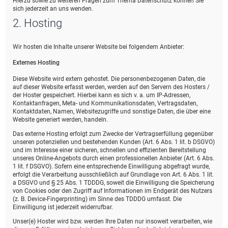
Hierzu sowie zu weiteren Fragen zum Thema Datenschutz können Sie
sich jederzeit an uns wenden.
2. Hosting
Wir hosten die Inhalte unserer Website bei folgendem Anbieter:
Externes Hosting
Diese Website wird extern gehostet. Die personenbezogenen Daten, die
auf dieser Website erfasst werden, werden auf den Servern des Hosters /
der Hoster gespeichert. Hierbei kann es sich v. a. um IP-Adressen,
Kontaktanfragen, Meta- und Kommunikationsdaten, Vertragsdaten,
Kontaktdaten, Namen, Websitezugriffe und sonstige Daten, die über eine
Website generiert werden, handeln.
Das externe Hosting erfolgt zum Zwecke der Vertragserfüllung gegenüber
unseren potenziellen und bestehenden Kunden (Art. 6 Abs. 1 lit. b DSGVO)
und im Interesse einer sicheren, schnellen und effizienten Bereitstellung
unseres Online-Angebots durch einen professionellen Anbieter (Art. 6 Abs.
1 lit. f DSGVO). Sofern eine entsprechende Einwilligung abgefragt wurde,
erfolgt die Verarbeitung ausschließlich auf Grundlage von Art. 6 Abs. 1 lit.
a DSGVO und § 25 Abs. 1 TDDDG, soweit die Einwilligung die Speicherung
von Cookies oder den Zugriff auf Informationen im Endgerät des Nutzers
(z. B. Device-Fingerprinting) im Sinne des TDDDG umfasst. Die
Einwilligung ist jederzeit widerrufbar.
Unser(e) Hoster wird bzw. werden Ihre Daten nur insoweit verarbeiten, wie