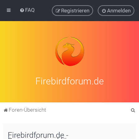
FAQ
Registrieren
Anmelden
Firebirdforum.de
S
Foren-Übersicht
u
c
Firebirdforum.de -
h