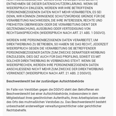
ENTNEHMEN SIE DIESER DATENSCHUTZERKLÄRUNG. WENN SIE
WIDERSPRUCH EINLEGEN, WERDEN WIR IHRE BETROFFENEN
PERSONENBEZOGENEN DATEN NICHT MEHR VERARBEITEN, ES SEI
DENN, WIR KÖNNEN ZWINGENDE SCHUTZWÜRDIGE GRÜNDE FÜR DIE
VERARBEITUNG NACHWEISEN, DIE IHRE INTERESSEN, RECHTE UND
FREIHEITEN ÜBERWIEGEN ODER DIE VERARBEITUNG DIENT DER
GELTENDMACHUNG, AUSÜBUNG ODER VERTEIDIGUNG VON
RECHTSANSPRÜCHEN (WIDERSPRUCH NACH ART. 21 ABS. 1 DSGVO).
WERDEN IHRE PERSONENBEZOGENEN DATEN VERARBEITET, UM
DIREKTWERBUNG ZU BETREIBEN, SO HABEN SIE DAS RECHT, JEDERZEIT
WIDERSPRUCH GEGEN DIE VERARBEITUNG SIE BETREFFENDER
PERSONENBEZOGENER DATEN ZUM ZWECKE DERARTIGER WERBUNG
EINZULEGEN; DIES GILT AUCH FÜR DAS PROFILING, SOWEIT ES MIT
SOLCHER DIREKTWERBUNG IN VERBINDUNG STEHT. WENN SIE
WIDERSPRECHEN, WERDEN IHRE PERSONENBEZOGENEN DATEN
ANSCHLIESSEND NICHT MEHR ZUM ZWECKE DER DIREKTWERBUNG
VERWENDET (WIDERSPRUCH NACH ART. 21 ABS. 2 DSGVO).
Beschwerde­recht bei der zuständigen Aufsichts­behörde
Im Falle von Verstößen gegen die DSGVO steht den Betroffenen ein
Beschwerderecht bei einer Aufsichtsbehörde, insbesondere in dem
Mitgliedstaat ihres gewöhnlichen Aufenthalts, ihres Arbeitsplatzes oder
des Orts des mutmaßlichen Verstoßes zu. Das Beschwerderecht besteht
unbeschadet anderweitiger verwaltungsrechtlicher oder gerichtlicher
Rechtsbehelfe.