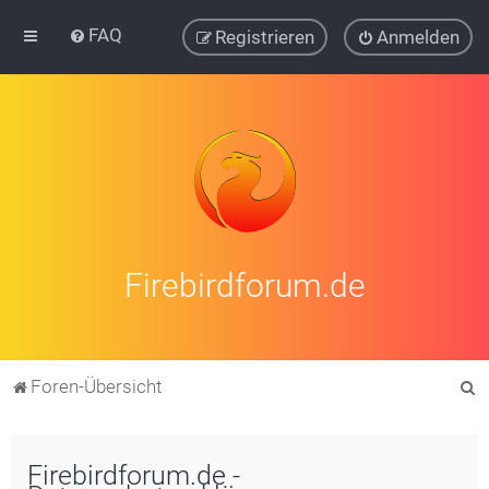
FAQ
Registrieren
Anmelden
Firebirdforum.de
S
Foren-Übersicht
u
c
Firebirdforum.de -
h