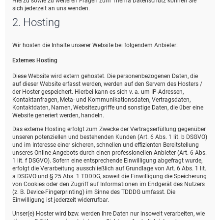
Hierzu sowie zu weiteren Fragen zum Thema Datenschutz können Sie
sich jederzeit an uns wenden.
2. Hosting
Wir hosten die Inhalte unserer Website bei folgendem Anbieter:
Externes Hosting
Diese Website wird extern gehostet. Die personenbezogenen Daten, die
auf dieser Website erfasst werden, werden auf den Servern des Hosters /
der Hoster gespeichert. Hierbei kann es sich v. a. um IP-Adressen,
Kontaktanfragen, Meta- und Kommunikationsdaten, Vertragsdaten,
Kontaktdaten, Namen, Websitezugriffe und sonstige Daten, die über eine
Website generiert werden, handeln.
Das externe Hosting erfolgt zum Zwecke der Vertragserfüllung gegenüber
unseren potenziellen und bestehenden Kunden (Art. 6 Abs. 1 lit. b DSGVO)
und im Interesse einer sicheren, schnellen und effizienten Bereitstellung
unseres Online-Angebots durch einen professionellen Anbieter (Art. 6 Abs.
1 lit. f DSGVO). Sofern eine entsprechende Einwilligung abgefragt wurde,
erfolgt die Verarbeitung ausschließlich auf Grundlage von Art. 6 Abs. 1 lit.
a DSGVO und § 25 Abs. 1 TDDDG, soweit die Einwilligung die Speicherung
von Cookies oder den Zugriff auf Informationen im Endgerät des Nutzers
(z. B. Device-Fingerprinting) im Sinne des TDDDG umfasst. Die
Einwilligung ist jederzeit widerrufbar.
Unser(e) Hoster wird bzw. werden Ihre Daten nur insoweit verarbeiten, wie