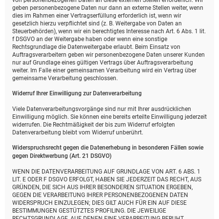
von personenbezogenen Daten an diese externen Stellen erforderlich. Wir
geben personenbezogene Daten nur dann an externe Stellen weiter, wenn
dies im Rahmen einer Vertragserfüllung erforderlich ist, wenn wir
gesetzlich hierzu verpflichtet sind (z. B. Weitergabe von Daten an
Steuerbehörden), wenn wir ein berechtigtes Interesse nach Art. 6 Abs. 1 lit.
f DSGVO an der Weitergabe haben oder wenn eine sonstige
Rechtsgrundlage die Datenweitergabe erlaubt. Beim Einsatz von
Auftragsverarbeitern geben wir personenbezogene Daten unserer Kunden
nur auf Grundlage eines gültigen Vertrags über Auftragsverarbeitung
weiter. Im Falle einer gemeinsamen Verarbeitung wird ein Vertrag über
gemeinsame Verarbeitung geschlossen.
Widerruf Ihrer Einwilligung zur Datenverarbeitung
Viele Datenverarbeitungsvorgänge sind nur mit Ihrer ausdrücklichen
Einwilligung möglich. Sie können eine bereits erteilte Einwilligung jederzeit
widerrufen. Die Rechtmäßigkeit der bis zum Widerruf erfolgten
Datenverarbeitung bleibt vom Widerruf unberührt.
Widerspruchsrecht gegen die Datenerhebung in besonderen Fällen sowie
gegen Direktwerbung (Art. 21 DSGVO)
WENN DIE DATENVERARBEITUNG AUF GRUNDLAGE VON ART. 6 ABS. 1
LIT. E ODER F DSGVO ERFOLGT, HABEN SIE JEDERZEIT DAS RECHT, AUS
GRÜNDEN, DIE SICH AUS IHRER BESONDEREN SITUATION ERGEBEN,
GEGEN DIE VERARBEITUNG IHRER PERSONENBEZOGENEN DATEN
WIDERSPRUCH EINZULEGEN; DIES GILT AUCH FÜR EIN AUF DIESE
BESTIMMUNGEN GESTÜTZTES PROFILING. DIE JEWEILIGE
RECHTSGRUNDLAGE, AUF DENEN EINE VERARBEITUNG BERUHT,