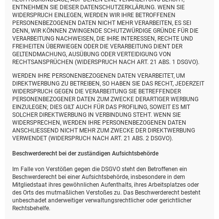
ENTNEHMEN SIE DIESER DATENSCHUTZERKLÄRUNG. WENN SIE
WIDERSPRUCH EINLEGEN, WERDEN WIR IHRE BETROFFENEN
PERSONENBEZOGENEN DATEN NICHT MEHR VERARBEITEN, ES SEI
DENN, WIR KÖNNEN ZWINGENDE SCHUTZWÜRDIGE GRÜNDE FÜR DIE
VERARBEITUNG NACHWEISEN, DIE IHRE INTERESSEN, RECHTE UND
FREIHEITEN ÜBERWIEGEN ODER DIE VERARBEITUNG DIENT DER
GELTENDMACHUNG, AUSÜBUNG ODER VERTEIDIGUNG VON
RECHTSANSPRÜCHEN (WIDERSPRUCH NACH ART. 21 ABS. 1 DSGVO).
WERDEN IHRE PERSONENBEZOGENEN DATEN VERARBEITET, UM
DIREKTWERBUNG ZU BETREIBEN, SO HABEN SIE DAS RECHT, JEDERZEIT
WIDERSPRUCH GEGEN DIE VERARBEITUNG SIE BETREFFENDER
PERSONENBEZOGENER DATEN ZUM ZWECKE DERARTIGER WERBUNG
EINZULEGEN; DIES GILT AUCH FÜR DAS PROFILING, SOWEIT ES MIT
SOLCHER DIREKTWERBUNG IN VERBINDUNG STEHT. WENN SIE
WIDERSPRECHEN, WERDEN IHRE PERSONENBEZOGENEN DATEN
ANSCHLIESSEND NICHT MEHR ZUM ZWECKE DER DIREKTWERBUNG
VERWENDET (WIDERSPRUCH NACH ART. 21 ABS. 2 DSGVO).
Beschwerde­recht bei der zuständigen Aufsichts­behörde
Im Falle von Verstößen gegen die DSGVO steht den Betroffenen ein
Beschwerderecht bei einer Aufsichtsbehörde, insbesondere in dem
Mitgliedstaat ihres gewöhnlichen Aufenthalts, ihres Arbeitsplatzes oder
des Orts des mutmaßlichen Verstoßes zu. Das Beschwerderecht besteht
unbeschadet anderweitiger verwaltungsrechtlicher oder gerichtlicher
Rechtsbehelfe.