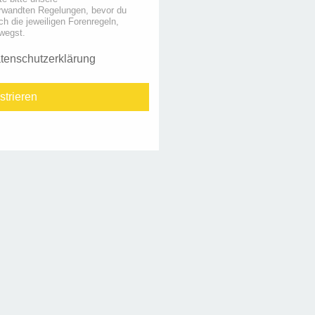
rwandten Regelungen, bevor du
uch die jeweiligen Forenregeln,
wegst.
tenschutzerklärung
strieren