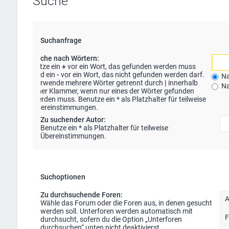
Suche
Suchanfrage
Suche nach Wörtern:
Setze ein
+
vor ein Wort, das gefunden werden muss
und ein
-
vor ein Wort, das nicht gefunden werden darf.
Na
Verwende mehrere Wörter getrennt durch
|
innerhalb
Na
einer Klammer, wenn nur eines der Wörter gefunden
werden muss. Benutze ein * als Platzhalter für teilweise
Übereinstimmungen.
Zu suchender Autor:
Benutze ein * als Platzhalter für teilweise
Übereinstimmungen.
Suchoptionen
Zu durchsuchende Foren:
Wähle das Forum oder die Foren aus, in denen gesucht
werden soll. Unterforen werden automatisch mit
durchsucht, sofern du die Option „Unterforen
durchsuchen“ unten nicht deaktivierst.