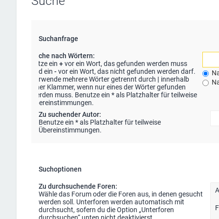
Suche
Suchanfrage
Suche nach Wörtern:
Setze ein
+
vor ein Wort, das gefunden werden muss
und ein
-
vor ein Wort, das nicht gefunden werden darf.
Na
Verwende mehrere Wörter getrennt durch
|
innerhalb
Na
einer Klammer, wenn nur eines der Wörter gefunden
werden muss. Benutze ein * als Platzhalter für teilweise
Übereinstimmungen.
Zu suchender Autor:
Benutze ein * als Platzhalter für teilweise
Übereinstimmungen.
Suchoptionen
Zu durchsuchende Foren:
Wähle das Forum oder die Foren aus, in denen gesucht
werden soll. Unterforen werden automatisch mit
durchsucht, sofern du die Option „Unterforen
durchsuchen“ unten nicht deaktivierst.