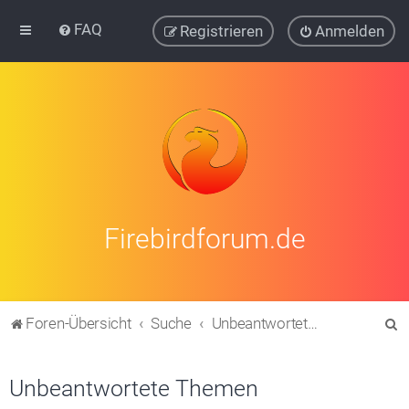
FAQ
Registrieren
Anmelden
Firebirdforum.de
S
Foren-Übersicht
Suche
Unbeantwortete Themen
u
c
Unbeantwortete Themen
h