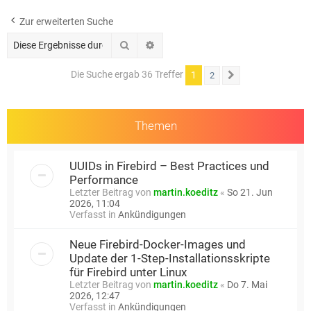
e
Zur erweiterten Suche
Suche
Erweiterte Suche
Die Suche ergab 36 Treffer
1
2
Nächste
Themen
UUIDs in Firebird – Best Practices und
Performance
Letzter Beitrag von
martin.koeditz
«
So 21. Jun
2026, 11:04
Verfasst in
Ankündigungen
Neue Firebird-Docker-Images und
Update der 1-Step-Installationsskripte
für Firebird unter Linux
Letzter Beitrag von
martin.koeditz
«
Do 7. Mai
2026, 12:47
Verfasst in
Ankündigungen