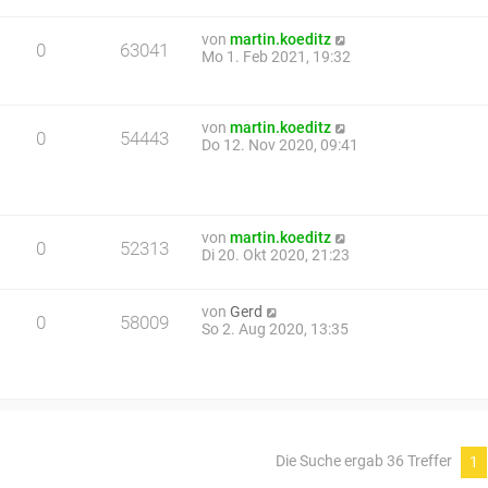
von
martin.koeditz
0
63041
Mo 1. Feb 2021, 19:32
von
martin.koeditz
0
54443
Do 12. Nov 2020, 09:41
von
martin.koeditz
0
52313
Di 20. Okt 2020, 21:23
von
Gerd
0
58009
So 2. Aug 2020, 13:35
Die Suche ergab 36 Treffer
1