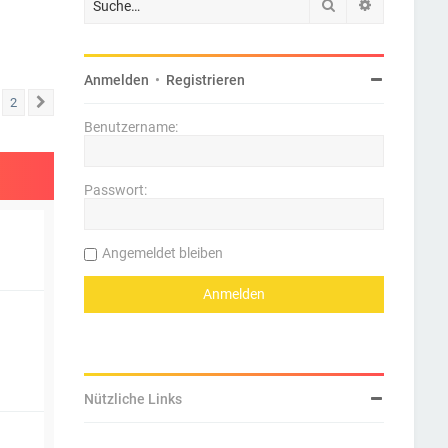
Suche
Erweiterte 
Anmelden
•
Registrieren
2
Nächste
Benutzername:
Passwort:
Angemeldet bleiben
Nützliche Links