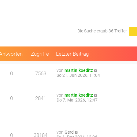
Die Suche ergab 36 Treffer
1
Antworten
Zugriffe
Letzter Beitrag
von
martin.koeditz
0
7563
So 21. Jun 2026, 11:04
von
martin.koeditz
0
2841
Do 7. Mai 2026, 12:47
von
Gerd
0
38184