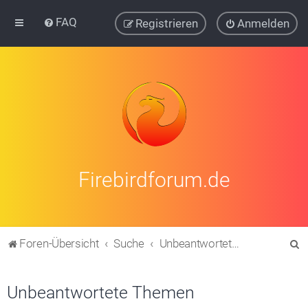
FAQ
Registrieren
Anmelden
Firebirdforum.de
S
Foren-Übersicht
Suche
Unbeantwortete Themen
u
c
Unbeantwortete Themen
h