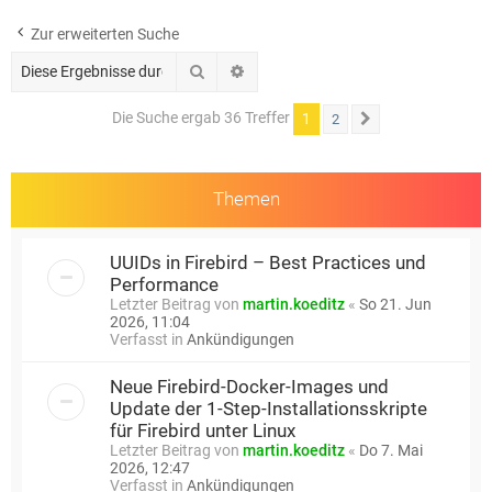
e
Zur erweiterten Suche
Suche
Erweiterte Suche
Die Suche ergab 36 Treffer
1
2
Nächste
Themen
UUIDs in Firebird – Best Practices und
Performance
Letzter Beitrag von
martin.koeditz
«
So 21. Jun
2026, 11:04
Verfasst in
Ankündigungen
Neue Firebird-Docker-Images und
Update der 1-Step-Installationsskripte
für Firebird unter Linux
Letzter Beitrag von
martin.koeditz
«
Do 7. Mai
2026, 12:47
Verfasst in
Ankündigungen