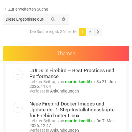
e
Zur erweiterten Suche
Suche
Erweiterte Suche
Die Suche ergab 36 Treffer
1
2
Nächste
Themen
UUIDs in Firebird – Best Practices und
Performance
Letzter Beitrag von
martin.koeditz
«
So 21. Jun
2026, 11:04
Verfasst in
Ankündigungen
Neue Firebird-Docker-Images und
Update der 1-Step-Installationsskripte
für Firebird unter Linux
Letzter Beitrag von
martin.koeditz
«
Do 7. Mai
2026, 12:47
Verfasst in
Ankündigungen