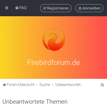
FAQ
Registrieren
Anmelden
Firebirdforum.de
S
Foren-Übersicht
Suche
Unbeantwortete Themen
u
c
Unbeantwortete Themen
h