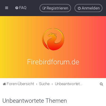
FAQ
Registrieren
Anmelden
Firebirdforum.de
S
Foren-Übersicht
Suche
Unbeantwortete Themen
u
c
Unbeantwortete Themen
h