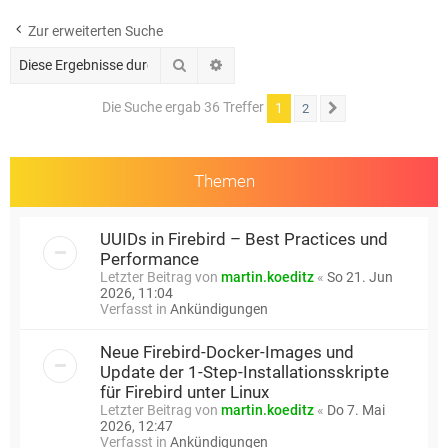
e
Zur erweiterten Suche
Suche
Erweiterte Suche
Die Suche ergab 36 Treffer
1
2
Nächste
Themen
UUIDs in Firebird – Best Practices und
Performance
Letzter Beitrag von
martin.koeditz
«
So 21. Jun
2026, 11:04
Verfasst in
Ankündigungen
Neue Firebird-Docker-Images und
Update der 1-Step-Installationsskripte
für Firebird unter Linux
Letzter Beitrag von
martin.koeditz
«
Do 7. Mai
2026, 12:47
Verfasst in
Ankündigungen