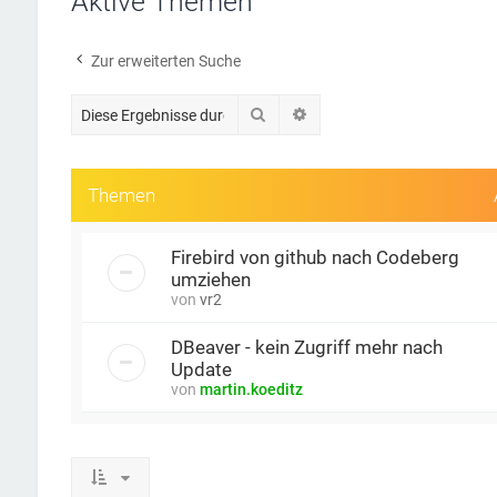
Aktive Themen
Zur erweiterten Suche
Suche
Erweiterte Suche
Themen
Firebird von github nach Codeberg
umziehen
von
vr2
DBeaver - kein Zugriff mehr nach
Update
von
martin.koeditz