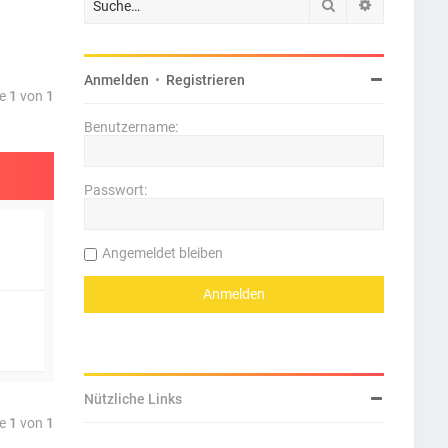
Suche
Erweiterte 
Anmelden
•
Registrieren
te
1
von
1
Benutzername:
Passwort:
Angemeldet bleiben
Nützliche Links
te
1
von
1