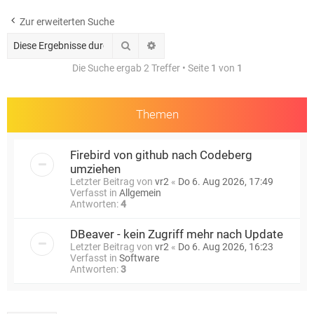
e
Zur erweiterten Suche
Suche
Erweiterte Suche
Die Suche ergab 2 Treffer • Seite
1
von
1
Themen
Firebird von github nach Codeberg
umziehen
Letzter Beitrag von
vr2
«
Do 6. Aug 2026, 17:49
Verfasst in
Allgemein
Antworten:
4
DBeaver - kein Zugriff mehr nach Update
Letzter Beitrag von
vr2
«
Do 6. Aug 2026, 16:23
Verfasst in
Software
Antworten:
3