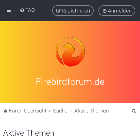
FAQ
Registrieren
Anmelden
Firebirdforum.de
S
Foren-Übersicht
Suche
Aktive Themen
u
c
Aktive Themen
h