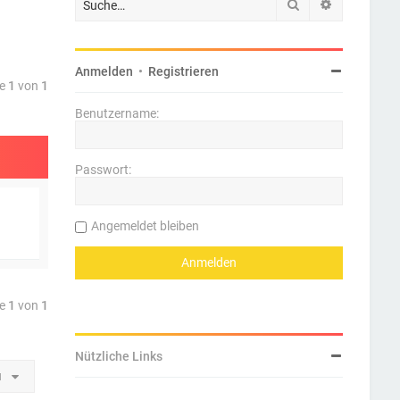
Suche
Erweiterte 
Anmelden
•
Registrieren
te
1
von
1
Benutzername:
Passwort:
Angemeldet bleiben
te
1
von
1
Nützliche Links
u