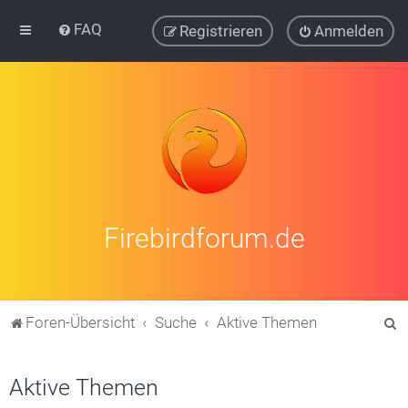
FAQ
Registrieren
Anmelden
Firebirdforum.de
S
Foren-Übersicht
Suche
Aktive Themen
u
c
Aktive Themen
h