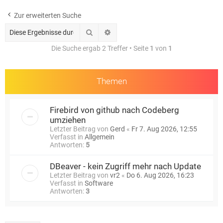
e
Zur erweiterten Suche
Suche
Erweiterte Suche
Die Suche ergab 2 Treffer • Seite
1
von
1
Themen
Firebird von github nach Codeberg
umziehen
Letzter Beitrag von
Gerd
«
Fr 7. Aug 2026, 12:55
Verfasst in
Allgemein
Antworten:
5
DBeaver - kein Zugriff mehr nach Update
Letzter Beitrag von
vr2
«
Do 6. Aug 2026, 16:23
Verfasst in
Software
Antworten:
3