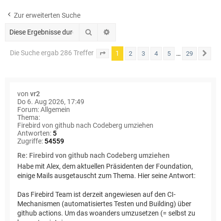
e
Zur erweiterten Suche
Suche
Erweiterte Suche
Die Suche ergab 286 Treffer
1
…
2
3
4
5
29
Seite
1
von
29
Nä
von
vr2
Do 6. Aug 2026, 17:49
Forum:
Allgemein
Thema:
Firebird von github nach Codeberg umziehen
Antworten:
5
Zugriffe:
54559
Re: Firebird von github nach Codeberg umziehen
Habe mit Alex, dem aktuellen Präsidenten der Foundation,
einige Mails ausgetauscht zum Thema. Hier seine Antwort:
Das Firebird Team ist derzeit angewiesen auf den CI-
Mechanismen (automatisiertes Testen und Building) über
github actions. Um das woanders umzusetzen (= selbst zu