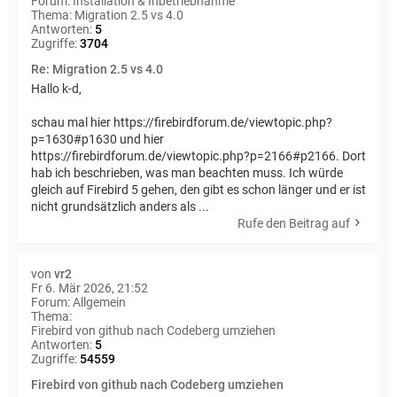
Forum:
Installation & Inbetriebnahme
Thema:
Migration 2.5 vs 4.0
Antworten:
5
Zugriffe:
3704
Re: Migration 2.5 vs 4.0
Hallo k-d,
schau mal hier https://firebirdforum.de/viewtopic.php?
p=1630#p1630 und hier
https://firebirdforum.de/viewtopic.php?p=2166#p2166. Dort
hab ich beschrieben, was man beachten muss. Ich würde
gleich auf Firebird 5 gehen, den gibt es schon länger und er ist
nicht grundsätzlich anders als ...
Rufe den Beitrag auf
von
vr2
Fr 6. Mär 2026, 21:52
Forum:
Allgemein
Thema:
Firebird von github nach Codeberg umziehen
Antworten:
5
Zugriffe:
54559
Firebird von github nach Codeberg umziehen