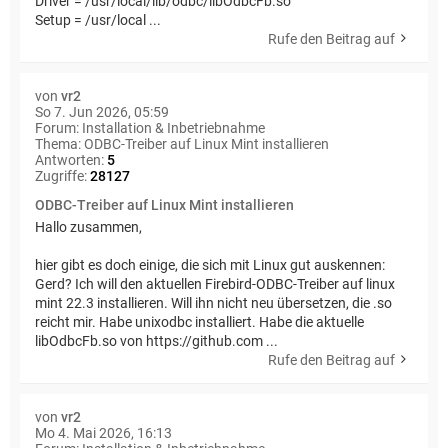
Driver = /usr/local/lib/odbc/libOdbcFb.so
Setup = /usr/local ...
Rufe den Beitrag auf
von
vr2
So 7. Jun 2026, 05:59
Forum:
Installation & Inbetriebnahme
Thema:
ODBC-Treiber auf Linux Mint installieren
Antworten:
5
Zugriffe:
28127
ODBC-Treiber auf Linux Mint installieren
Hallo zusammen,
hier gibt es doch einige, die sich mit Linux gut auskennen:
Gerd? Ich will den aktuellen Firebird-ODBC-Treiber auf linux
mint 22.3 installieren. Will ihn nicht neu übersetzen, die .so
reicht mir. Habe unixodbc installiert. Habe die aktuelle
libOdbcFb.so von https://github.com ...
Rufe den Beitrag auf
von
vr2
Mo 4. Mai 2026, 16:13