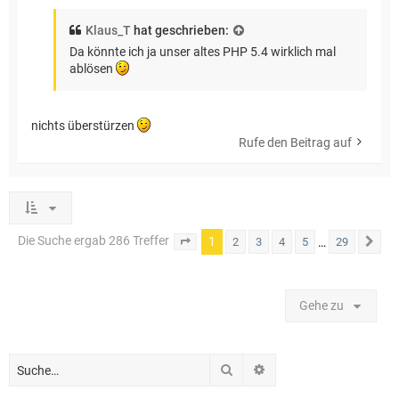
Klaus_T
hat geschrieben:
Da könnte ich ja unser altes PHP 5.4 wirklich mal
ablösen
nichts überstürzen
Rufe den Beitrag auf
Die Suche ergab 286 Treffer
1
…
2
3
4
5
29
Seite
1
von
29
Nä
Gehe zu
Suche
Erweiterte Suche