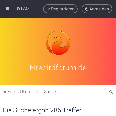
FAQ
Registrieren
Anmelden
Firebirdforum.de
S
Foren-Übersicht
Suche
u
c
Die Suche ergab 286 Treffer
h