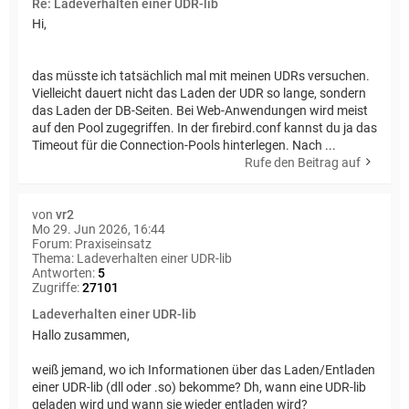
Re: Ladeverhalten einer UDR-lib
Hi,
das müsste ich tatsächlich mal mit meinen UDRs versuchen.
Vielleicht dauert nicht das Laden der UDR so lange, sondern
das Laden der DB-Seiten. Bei Web-Anwendungen wird meist
auf den Pool zugegriffen. In der firebird.conf kannst du ja das
Timeout für die Connection-Pools hinterlegen. Nach ...
Rufe den Beitrag auf
von
vr2
Mo 29. Jun 2026, 16:44
Forum:
Praxiseinsatz
Thema:
Ladeverhalten einer UDR-lib
Antworten:
5
Zugriffe:
27101
Ladeverhalten einer UDR-lib
Hallo zusammen,
weiß jemand, wo ich Informationen über das Laden/Entladen
einer UDR-lib (dll oder .so) bekomme? Dh, wann eine UDR-lib
geladen wird und wann sie wieder entladen wird?