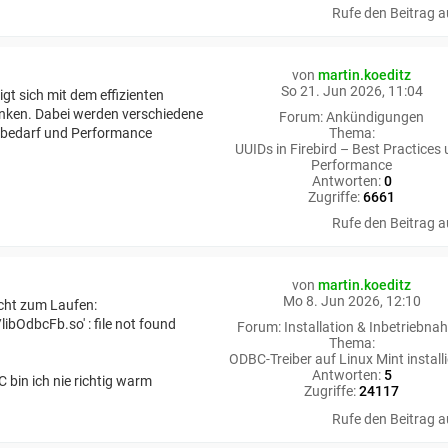
Rufe den Beitrag a
von
martin.koeditz
So 21. Jun 2026, 11:04
igt sich mit dem effizienten
anken. Dabei werden verschiedene
Forum:
Ankündigungen
erbedarf und Performance
Thema:
UUIDs in Firebird – Best Practices
Performance
Antworten:
0
Zugriffe:
6661
Rufe den Beitrag a
von
martin.koeditz
Mo 8. Jun 2026, 12:10
icht zum Laufen:
ibOdbcFb.so' : file not found
Forum:
Installation & Inbetriebna
Thema:
ODBC-Treiber auf Linux Mint install
Antworten:
5
 bin ich nie richtig warm
Zugriffe:
24117
Rufe den Beitrag a