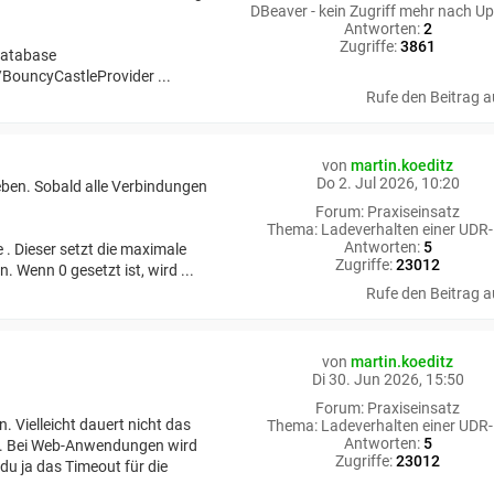
DBeaver - kein Zugriff mehr nach U
Antworten:
2
Zugriffe:
3861
 database
/BouncyCastleProvider ...
Rufe den Beitrag a
von
martin.koeditz
Do 2. Jul 2026, 10:20
eben. Sobald alle Verbindungen
Forum:
Praxiseinsatz
Thema:
Ladeverhalten einer UDR-
Antworten:
5
 . Dieser setzt die maximale
Zugriffe:
23012
. Wenn 0 gesetzt ist, wird ...
Rufe den Beitrag a
von
martin.koeditz
Di 30. Jun 2026, 15:50
Forum:
Praxiseinsatz
 Vielleicht dauert nicht das
Thema:
Ladeverhalten einer UDR-
Antworten:
5
n. Bei Web-Anwendungen wird
Zugriffe:
23012
 du ja das Timeout für die