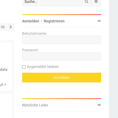
Suche
Erweiterte 
Anmelden
•
Registrieren
55
Nächste
Benutzername:
Passwort:
Angemeldet bleiben
pdate
uf
Nützliche Links