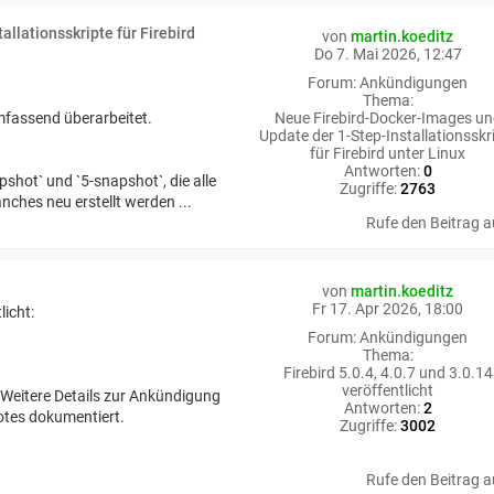
llationsskripte für Firebird
von
martin.koeditz
Do 7. Mai 2026, 12:47
Forum:
Ankündigungen
Thema:
Neue Firebird-Docker-Images u
umfassend überarbeitet.
Update der 1-Step-Installationsskr
für Firebird unter Linux
Antworten:
0
pshot` und `5-snapshot`, die alle
Zugriffe:
2763
nches neu erstellt werden ...
Rufe den Beitrag a
von
martin.koeditz
Fr 17. Apr 2026, 18:00
icht:
Forum:
Ankündigungen
Thema:
Firebird 5.0.4, 4.0.7 und 3.0.14
veröffentlicht
. Weitere Details zur Ankündigung
Antworten:
2
otes dokumentiert.
Zugriffe:
3002
Rufe den Beitrag a