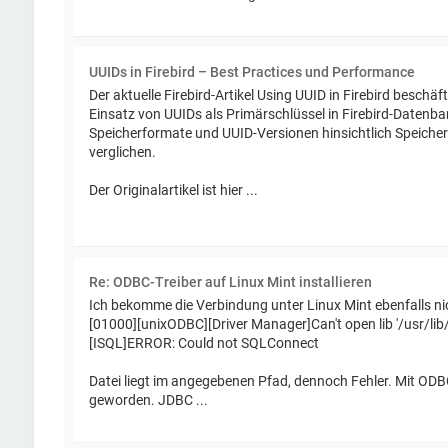
UUIDs in Firebird – Best Practices und Performance
Der aktuelle Firebird-Artikel Using UUID in Firebird beschäft
Einsatz von UUIDs als Primärschlüssel in Firebird-Datenb
Speicherformate und UUID-Versionen hinsichtlich Speich
verglichen.
Der Originalartikel ist hier ...
Re: ODBC-Treiber auf Linux Mint installieren
Ich bekomme die Verbindung unter Linux Mint ebenfalls n
[01000][unixODBC][Driver Manager]Can't open lib '/usr/lib/l
[ISQL]ERROR: Could not SQLConnect
Datei liegt im angegebenen Pfad, dennoch Fehler. Mit ODBC
geworden. JDBC ...