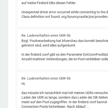
auf meine Firebird-DBs diesen Fehler:
Unexpected driver error occurred while connecting to the
Class definition not found: org/bouncycastle/jce/provider
Re: Ladeverhalten einer UDR-lib
Bzgl. Poolverarbeitung hat bfuerchau das korrekt beschri
getrennt sind, wird alles aufgeräumt.
In der firebird.conf gibt es den Parameter ExtConnPoolSize
Anzahl inaktiver Verbindungen, die im Pool verbleiben sollen
Re: Ladeverhalten einer UDR-lib
Hi,
das müsste ich tatsächlich mal mit meinen UDRs versuchen.
Laden der UDR so lange, sondern das Laden der DB-Seite
meist auf den Pool zugegriffen. In der firebird.conf kannst
Connection-Pools hinterlegen. Nach Ablauf ...