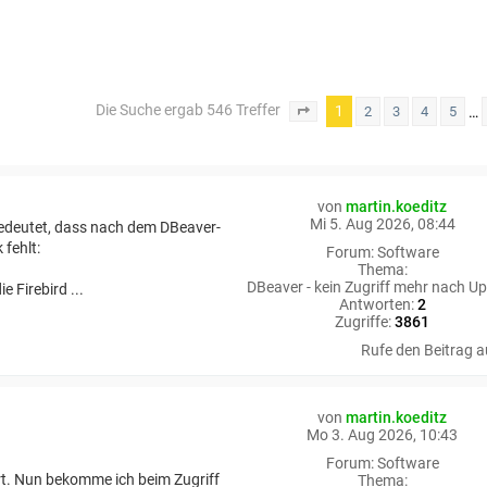
Die Suche ergab 546 Treffer
1
…
2
3
4
5
Seite
1
von
55
von
martin.koeditz
Mi 5. Aug 2026, 08:44
bedeutet, dass nach dem DBeaver-
 fehlt:
Forum:
Software
Thema:
DBeaver - kein Zugriff mehr nach U
 Firebird ...
Antworten:
2
Zugriffe:
3861
Rufe den Beitrag a
von
martin.koeditz
Mo 3. Aug 2026, 10:43
Forum:
Software
rt. Nun bekomme ich beim Zugriff
Thema: