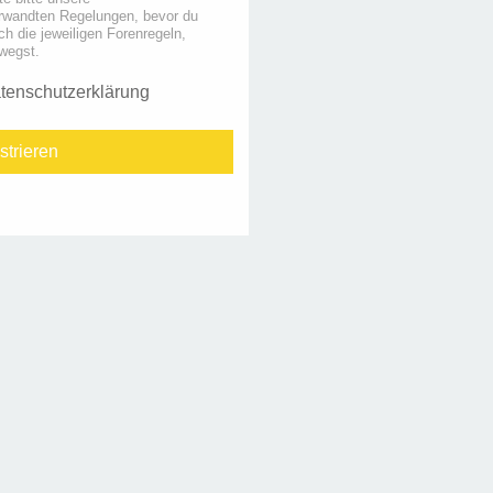
rwandten Regelungen, bevor du
uch die jeweiligen Forenregeln,
wegst.
tenschutzerklärung
strieren