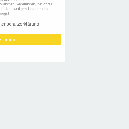
rwandten Regelungen, bevor du
uch die jeweiligen Forenregeln,
wegst.
tenschutzerklärung
strieren