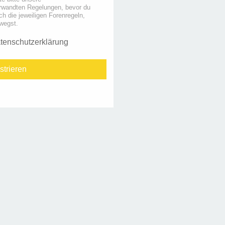
rwandten Regelungen, bevor du
uch die jeweiligen Forenregeln,
wegst.
tenschutzerklärung
strieren