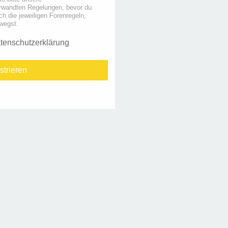
rwandten Regelungen, bevor du
uch die jeweiligen Forenregeln,
wegst.
tenschutzerklärung
strieren