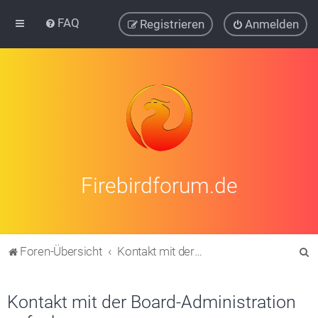
FAQ
Registrieren
Anmelden
Firebirdforum.de
S
Foren-Übersicht
Kontakt mit der Board-Administration aufnehmen
u
c
Kontakt mit der Board-Administration
h