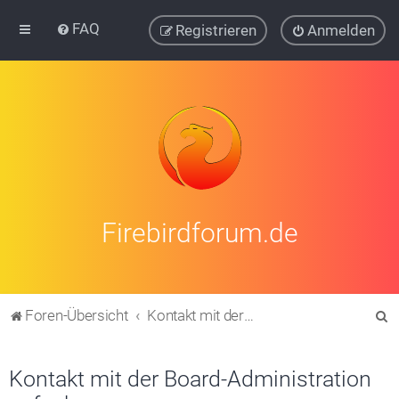
FAQ
Registrieren
Anmelden
Firebirdforum.de
S
Foren-Übersicht
Kontakt mit der Board-Administration aufnehmen
u
c
Kontakt mit der Board-Administration
h