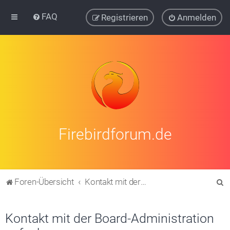
FAQ
Registrieren
Anmelden
Firebirdforum.de
S
Foren-Übersicht
Kontakt mit der Board-Administration aufnehmen
u
c
Kontakt mit der Board-Administration
h